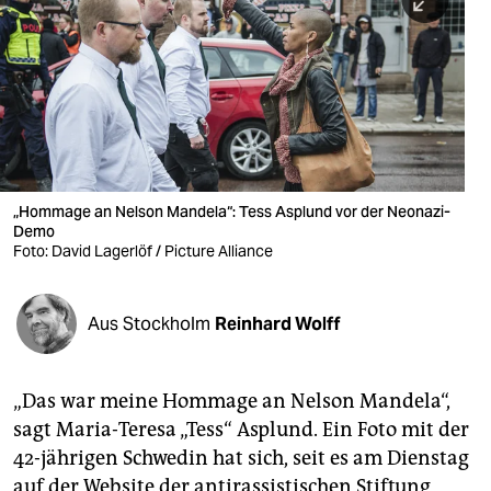
berlin
nord
wahrheit
verlag
verlag
„Hommage an Nelson Mandela“: Tess Asplund vor der Neonazi-
Demo
veranstaltungen
Foto: David Lagerlöf / Picture Alliance
shop
fragen & hilfe
Aus Stockholm
Reinhard Wolff
unterstützen
„Das war meine Hommage an Nelson Mandela“,
abo
sagt Maria-Teresa „Tess“ Asplund. Ein Foto mit der
genossenschaft
42-jährigen Schwedin hat sich, seit es am Dienstag
auf der Website der antirassistischen Stiftung