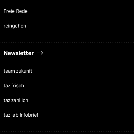
Freie Rede
reingehen
Newsletter
team zukunft
taz frisch
taz zahl ich
taz lab Infobrief