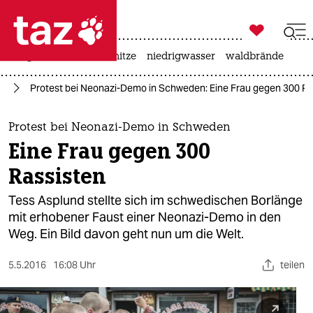

taz zahl ich
krieg in der ukraine
hitze
niedrigwasser
waldbrände

taz zahl ich
is
Protest bei Neonazi-Demo in Schweden: Eine Frau gegen 300 Ra
taz zahl ich
themen
Protest bei Neonazi-Demo in Schweden
Eine Frau gegen 300
politik
Rassisten
öko
Tess Asplund stellte sich im schwedischen Borlänge
mit erhobener Faust einer Neonazi-Demo in den
gesellschaft
Weg. Ein Bild davon geht nun um die Welt.
kultur
5.5.2016
16:08 Uhr
teilen
sport