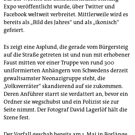
epaper login
Expo veröffentlicht wurde, über Twitter und
Facebook weltweit verbreitet. Mittlerweile wird es
bereits als „Bild des Jahres“ und als „ikonisch“
gefeiert.
Es zeigt eine Asplund, die gerade vom Bürgersteig
auf die Straße getreten ist und nun mit erhobener
Faust mitten vor einer Truppe von rund 300
uniformierten Anhängern von Schwedens derzeit
gewaltsamster Neonazigruppe steht, die
„Volksverräter“ skandierend auf sie zukommen.
Deren Anführer starrt sie verdattert an, bevor ein
Ordner sie wegschubst und ein Polizist sie zur
Seite nimmt. Der Fotograf David Lagerlöf hält die
Szene fest.
Der Vorfall geschah bereits am 1. Mai in Borlänge