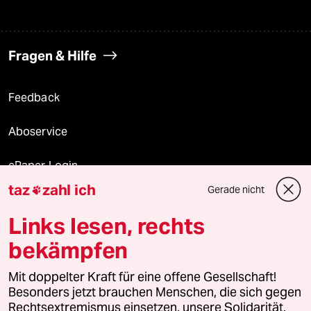
Fragen & Hilfe
Feedback
Aboservice
ePaper Login
taz
zahl ich
Gerade nicht

Downloads für Abonnierende
Links lesen, rechts
bekämpfen
© 2026 taz Verlags und Vertriebs GmbH
Mit doppelter Kraft für eine offene Gesellschaft!
Alle Rechte vorbehalten. Bei rechtlichen Fragen oder für Genehmigungen
wenden Sie sich bitte an
lizenzen@taz.de
Besonders jetzt brauchen Menschen, die sich gegen
Rechtsextremismus einsetzen, unsere Solidarität.