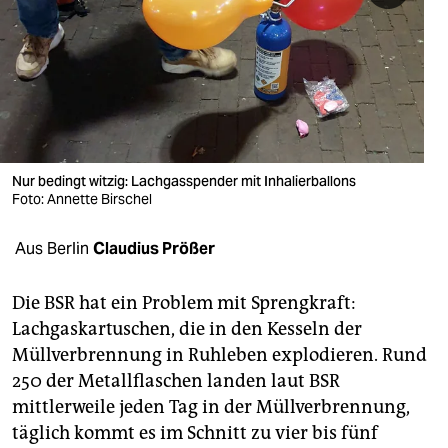
berlin
nord
wahrheit
verlag
verlag
Nur bedingt witzig: Lachgasspender mit Inhalierballons
Foto: Annette Birschel
veranstaltungen
Aus Berlin
Claudius Prößer
shop
fragen & hilfe
Die BSR hat ein Problem mit Sprengkraft:
Lachgaskartuschen, die in den Kesseln der
unterstützen
Müllverbrennung in Ruhleben explodieren. Rund
abo
250 der Metallflaschen landen laut BSR
mittlerweile jeden Tag in der Müllverbrennung,
genossenschaft
täglich kommt es im Schnitt zu vier bis fünf