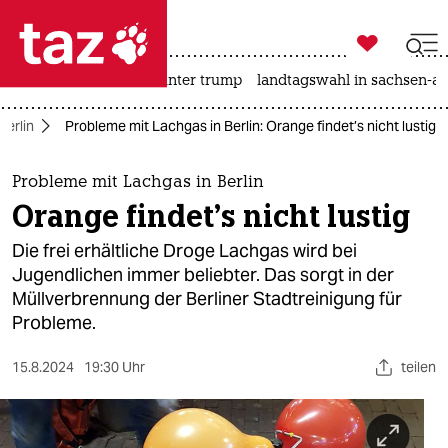

taz zahl ich
nahost-konflikt
usa unter trump
landtagswahl in sachsen-an

taz zahl ich
Berlin
Probleme mit Lachgas in Berlin: Orange findet’s nicht lustig
taz zahl ich
themen
Probleme mit Lachgas in Berlin
Orange findet’s nicht lustig
politik
Die frei erhältliche Droge Lachgas wird bei
öko
Jugendlichen immer beliebter. Das sorgt in der
Müllverbrennung der Berliner Stadtreinigung für
gesellschaft
Probleme.
kultur
15.8.2024
19:30 Uhr
teilen
sport