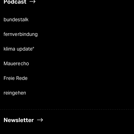
Podcast
bundestalk
fernverbindung
klima update°
Mauerecho
Freie Rede
reingehen
Newsletter