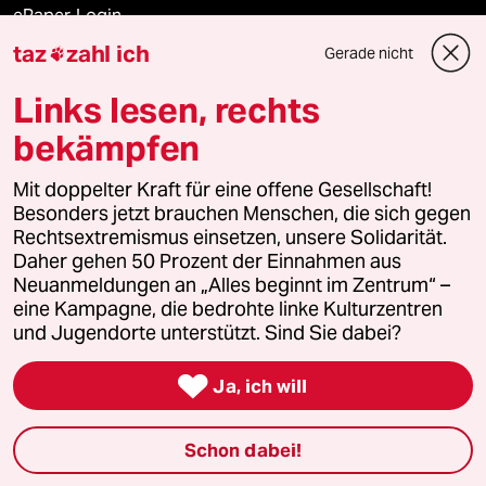
ePaper Login
taz
zahl ich
Gerade nicht

Downloads für Abonnierende
Links lesen, rechts
bekämpfen
© 2026 taz Verlags und Vertriebs GmbH
Mit doppelter Kraft für eine offene Gesellschaft!
Alle Rechte vorbehalten. Bei rechtlichen Fragen oder für Genehmigungen
wenden Sie sich bitte an
lizenzen@taz.de
Besonders jetzt brauchen Menschen, die sich gegen
Rechtsextremismus einsetzen, unsere Solidarität.
Daher gehen 50 Prozent der Einnahmen aus
Feedback
Redaktionsstatut
Kommune-Richtlinien
KI-
Neuanmeldungen an „Alles beginnt im Zentrum“ –
eine Kampagne, die bedrohte linke Kulturzentren
Leitlinie
Informant
Datenschutz
Impressum
AGB
und Jugendorte unterstützt. Sind Sie dabei?
Seitenwende
Einwilligungen widerrufen (Ads)

Ja, ich will
Schon dabei!