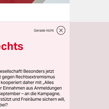
nbremse,
Gerade nicht
i will das
nliches
echts
nbeginn
en Verkauf
as klingt
esellschaft! Besonders jetzt
rt gegen Rechtsextremismus
sei, dass
z kooperiert daher mit „Alles
schaft GSW
ller Einnahmen aus Anmeldungen
. September – an die Kampagne,
rstützt und Freiräume sichern will,
bei?
 verkauft