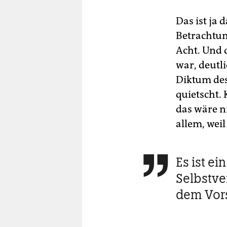
Das ist ja
Betrachtun
Acht. Und 
war, deutl
Diktum des
quietscht.
das wäre n
allem, wei
Es ist e

Selbstver
dem Vors