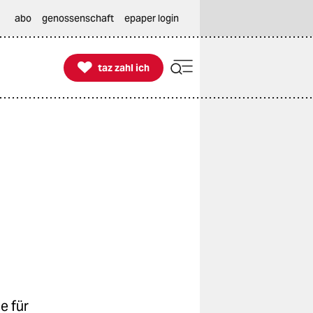
abo
genossenschaft
epaper login

taz zahl ich
taz zahl ich
e für