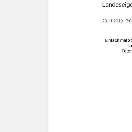
berlin
Landeseig
nord
23.11.2019
7:0
wahrheit
verlag
Einfach mal S
s
Foto:
verlag
veranstaltungen
shop
fragen & hilfe
unterstützen
abo
genossenschaft