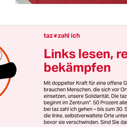
 eine also: Erst Mietpreisbremse, dann Schulde
taz
zahl ich

d nun eine
Privatisierungsbremse?
Die Linksparte
on länger, SPD-Fraktionschef Raed Saleh hat Äh
Links lesen, r
 mal vorgeschlagen, und nun hat also zu Woche
bekämpfen
chef Michael Müller (SPD) höhere Hürden für d
eigentum gefordert. Das macht sich immer gut, d
z und Bewahren. Und überhaupt ist ja bei jeder
Mit doppelter Kraft für eine offene G
brauchen Menschen, die sich vor O
ussion zu hören, welch großer Fehler es gewesen 
einsetzen, unsere Solidarität. Die ta
 rot-rote Koalition 2004 die Wohnungsbaugesell
beginnt im Zentrum“. 50 Prozent a
t.
bei taz zahl ich gehen – bis zum 30
die linke, selbstverwaltete Orte unte
bevor sie verschwinden. Sind Sie da
ist bloß: Die SPDler und Linken, die die GSW 2004