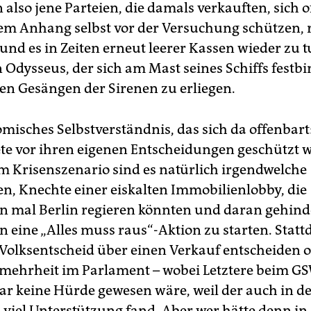
 also jene Parteien, die damals verkauften, sich 
m Anhang selbst vor der Versuchung schützen, r
und es in Zeiten erneut leerer Kassen wieder zu t
 Odysseus, der sich am Mast seines Schiffs festbi
en Gesängen der Sirenen zu erliegen.
komisches Selbstverständnis, das sich da offenbart:
e vor ihren eigenen Entscheidungen geschützt 
m Krisen­szenario sind es natürlich irgendwelche
en, Knechte einer eiskalten Immobilienlobby, die
 mal Berlin regieren könnten und daran gehind
n eine „Alles muss raus“-Aktion zu starten. Stattd
n Volksentscheid über einen Verkauf entscheiden o
lmehrheit im Parlament – wobei Letztere beim G
ar keine Hürde gewesen wäre, weil der auch in d
 viel Unterstützung fand. Aber wer hätte denn i