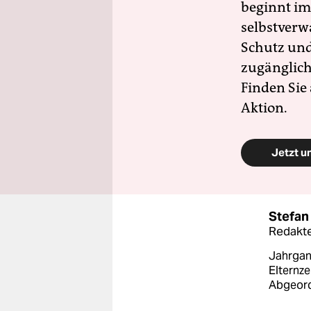
beginnt im
selbstverw
Schutz und 
zugänglich
Finden Sie
Aktion.
Jetzt u
Stefan 
Redakte
Jahrgan
Elternze
Abgeord