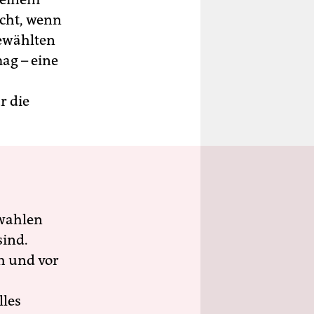
acht, wenn
 gewählten
ag – eine
r die
wahlen
sind.
h und vor
lles