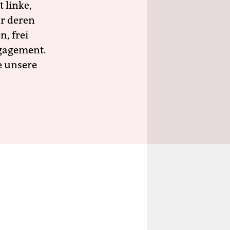
 linke,
ür deren
n, frei
ngagement.
e unsere