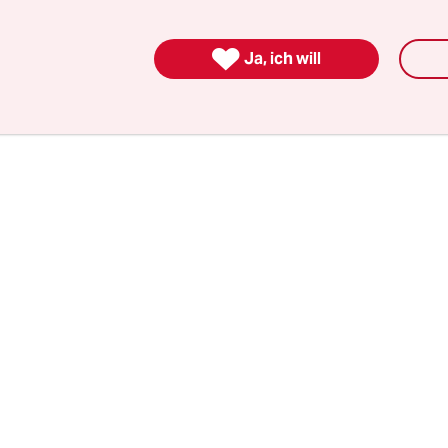
e haben das nicht gemacht, weil sie nichts mit Sc
m Sinn hatten, sondern weil das Land, soweit da

Ja, ich will
 geht, kurz vor der Pleite stand und Geld brauch