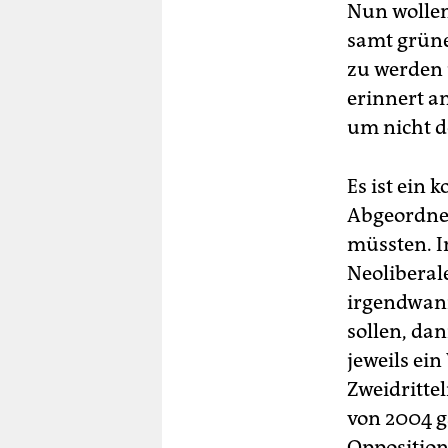
Nun wollen
samt grüne
zu werden 
erinnert an
um nicht d
Es ist ein 
Abgeordnet
müssten. I
Neoliberal
irgendwann
sollen, dan
jeweils ei
Zweidritte
von 2004 g
Opposition