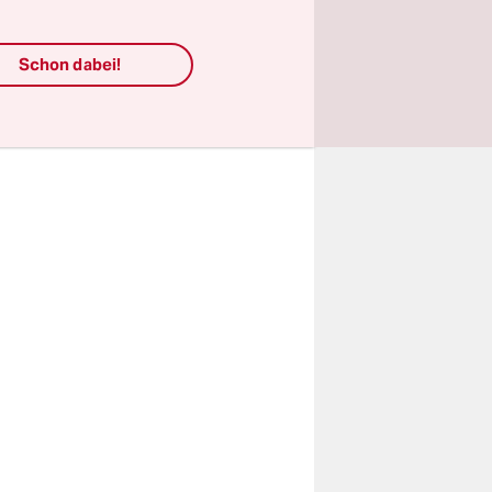
hutz und
s bei einem
Schon dabei!
te.