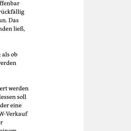
offenbar
ückfällig
un. Das
nden ließ,
 als ob
werden
ert werden
essen soll
der eine
SW-Verkauf
er
n einem