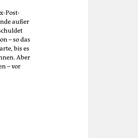
x-Post-
tände außer
schuldet
on – so das
rte, bis es
önnen. Aber
en – vor