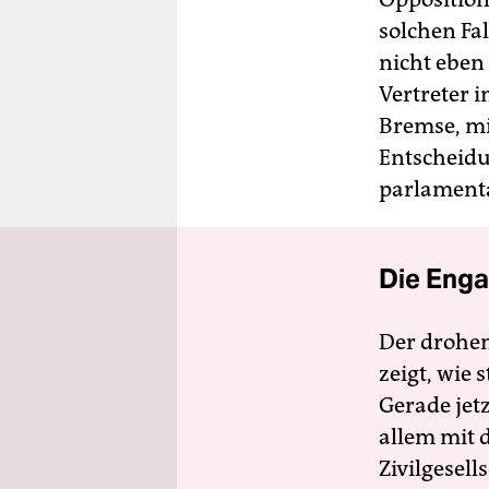
solchen Fa
nicht eben 
Vertreter 
Bremse, mi
Entscheidun
parlament
Die Enga
Der drohe
zeigt, wie
Gerade jet
allem mit d
Zivilgesell