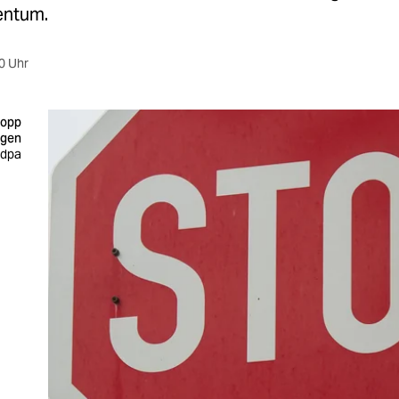
entum.
0 Uhr
topp
agen
 dpa