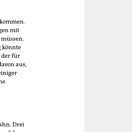
dekommen.
gen mit
 müssen.
g könnte
 der für
davon aus,
iniger
ne
s
ahn. Drei