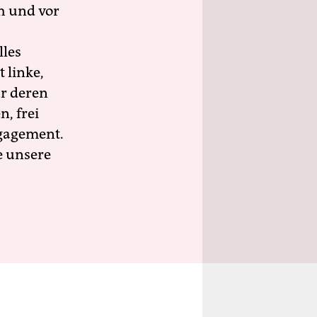
h und vor
lles
 linke,
ür deren
n, frei
ngagement.
e unsere