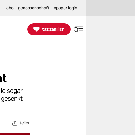
abo
genossenschaft
epaper login

taz zahl ich
taz zahl ich
ht
ald sogar
 gesenkt
teilen