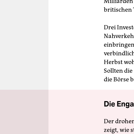
Milliarden 
britischen
Drei Inves
Nahverkehr
einbringen
verbindlic
Herbst wo
Sollten di
die Börse 
Die Enga
Der drohe
zeigt, wie