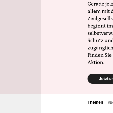
Gerade jet
allem mit d
Zivilgesell
beginnt im
selbstverw
Schutz und 
zugänglich
Finden Sie
Aktion.
Jetzt u
Themen
#B