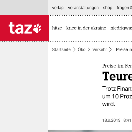
hautnavigation anspringen
hauptinhalt anspringen
footer anspringen
verlag
veranstaltungen
shop
fragen &
hitze
krieg in der ukraine
niedrigwa

taz zahl ich
taz zahl ich
Startseite
Öko
Verkehr
Preise i
themen
politik
Preise im Fe
Teure
öko
Trotz Finan
gesellschaft
um 10 Proz
wird.
kultur
sport
18.9.2019
8:41