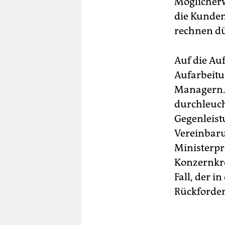
Möglicherwe
die Kunde
rechnen dü
Auf die Auf
Aufarbeitu
Managern. 
durchleuch
Gegenleist
Vereinbaru
Ministerpr
Konzernkre
Fall, der i
Rückforde