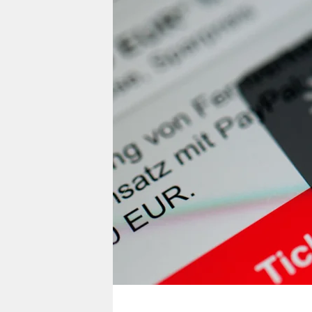
berlin
nord
wahrheit
verlag
verlag
veranstaltungen
shop
fragen & hilfe
unterstützen
abo
genossenschaft