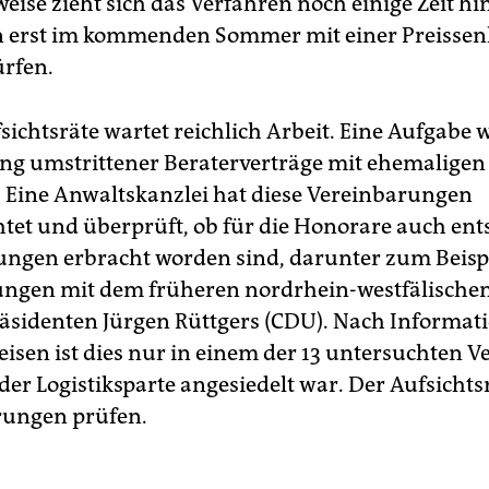
ise zieht sich das Verfahren noch einige Zeit hi
n erst im kommenden Sommer mit einer Preisse
rfen.
sichtsräte wartet reichlich Arbeit. Eine Aufgabe w
ng umstrittener Beraterverträge mit ehemaligen
Eine Anwaltskanzlei hat diese Vereinbarungen
tet und überprüft, ob für die Honorare auch en
ungen erbracht worden sind, darunter zum Beisp
ngen mit dem früheren nordrhein-westfälische
äsidenten Jürgen Rüttgers (CDU). Nach Informat
isen ist dies nur in einem der 13 untersuchten V
n der Logistiksparte angesiedelt war. Der Aufsichtsr
rungen prüfen.