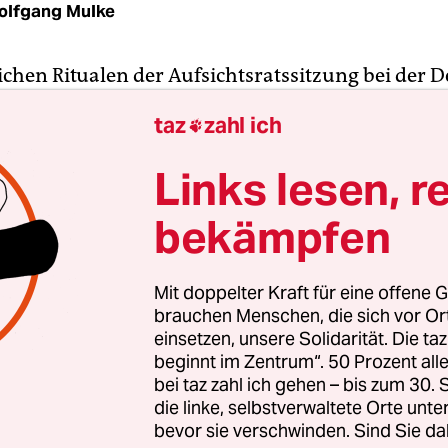
olfgang Mulke
ichen Ritualen der Aufsichtsratssitzung bei der 
ptember gehört die Anhebung der Ticketpreise 
taz
zahl ich

. Diesmal entfällt dieser Tagesordnungspunkt. D
ill die Preise im Fernverkehr nicht erhöhen. Im G
Links lesen, r
bekämpfen
n sogar um 10 Prozent sinken, wenn der Gesetzge
und die Mehrwertsteuer für lange Fahrten von derz
f 7 Prozent absenkt. Davon geht der Konzern au
Mit doppelter Kraft für eine offene G
diesen Vorschlag in den Reigen der Maßnahmen 
brauchen Menschen, die sich vor O
z aufgenommen hat, die am Freitag beschlosse
einsetzen, unsere Solidarität. Die ta
beginnt im Zentrum“. 50 Prozent a
bei taz zahl ich gehen – bis zum 30
die linke, selbstverwaltete Orte unte
bevor sie verschwinden. Sind Sie da