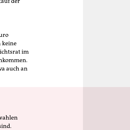
kauf der
Euro
h keine
ichtsrat im
menkommen.
iva auch an
wahlen
sind.