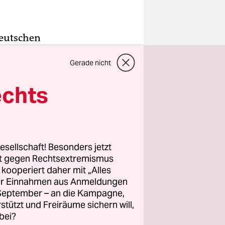
Deutschen
zum
Gerade nicht
er
egenteil.
echts
ber
eit 19
s, nachdem
esellschaft! Besonders jetzt
für den
rt gegen Rechtsextremismus
n werden
z kooperiert daher mit „Alles
ller Einnahmen aus Anmeldungen
. September – an die Kampagne,
rstützt und Freiräume sichern will,
bei?