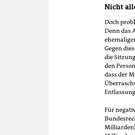
Nicht al
Doch probl
Denn das A
ehemalige
Gegen dies
die Sitzun
den Person
dass der M
Überraschu
Entlassung
Für negativ
Bundesrech
Milliarden