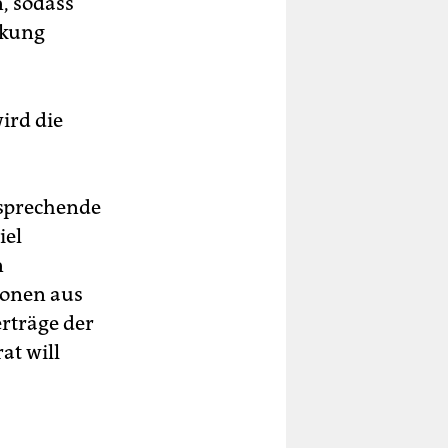
n, sodass
nkung
ird die
tsprechende
iel
n
ionen aus
erträge der
at will