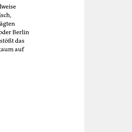
lweise
isch,
rägten
oder Berlin
stößt das
 kaum auf