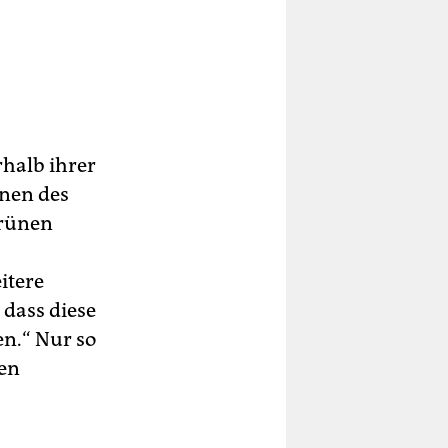
halb ihrer
nnen des
Grünen
itere
dass diese
n.“ Nur so
ren