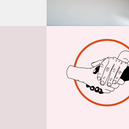
epaper login
Aus 
Eigentlich
kompliziert
Ostdeutsch
So skizzie
Politikeri
Kontext de