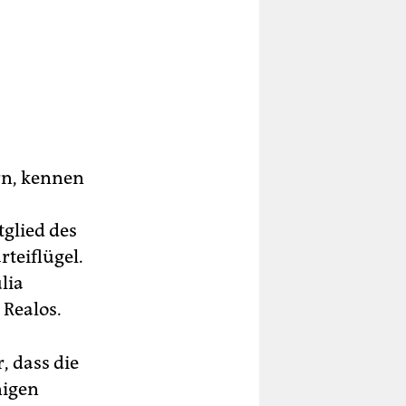
rn, kennen
glied des
teiflügel.
lia
 Realos.
, dass die
nigen