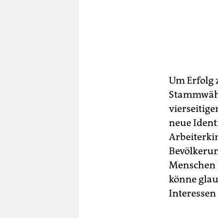
Um Erfolg 
Stamm­wäh­
vierseitig
neue Ident
Arbeiterki
Bevölkerun
Menschen b
könne glau
Interessen 