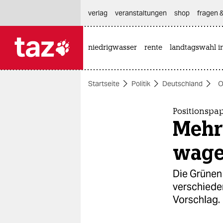
hautnavigation anspringen
hauptinhalt anspringen
footer anspringen
verlag
veranstaltungen
shop
fragen &
niedrigwasser
rente
landtagswahl i

taz zahl ich
taz zahl ich
Startseite
Politik
Deutschland
O
themen
politik
Positionspa
Mehr
öko
wag
gesellschaft
Die Grünen
kultur
verschiede
Vorschlag.
sport