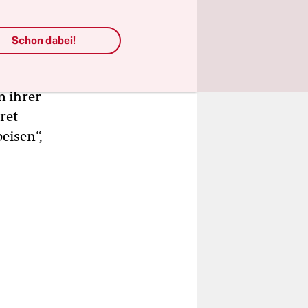
Schon dabei!
 rund 500
en
die
n ihrer
ret
eisen“,