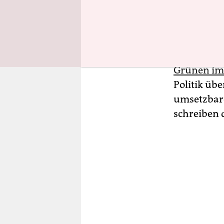
Wittenberg
An diesem 
Parteimitg
Grünen im
Politik übe
umsetzbare
schreiben 