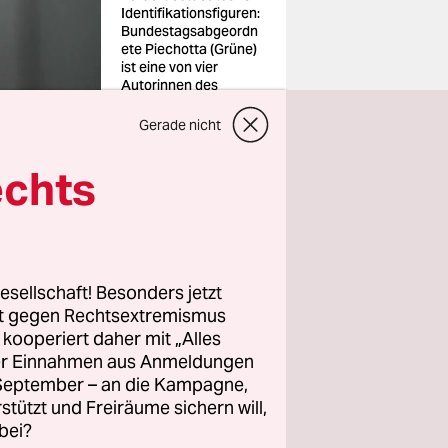
Identifikationsfiguren:
Bundestagsabgeordn
ete Piechotta (Grüne)
ist eine von vier
Autorinnen des
Ostpapiers
Foto: Katharina
Gerade nicht
Kausche/dpa
echts
esellschaft! Besonders jetzt
so
rt gegen Rechtsextremismus
le in
z kooperiert daher mit „Alles
rofitieren.
ller Einnahmen aus Anmeldungen
. September – an die Kampagne,
rstützt und Freiräume sichern will,
 Es steht im
bei?
therstadt