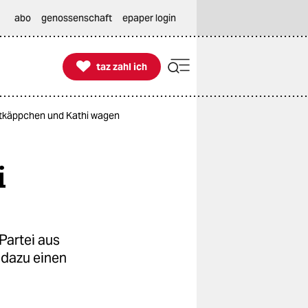
abo
genossenschaft
epaper login

taz zahl ich
taz zahl ich
otkäppchen und Kathi wagen
i
Partei aus
 dazu einen