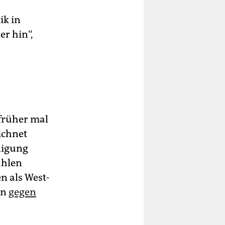
ik in
r hin“,
 früher mal
ichnet
nigung
ahlen
n als West-
rn
gegen