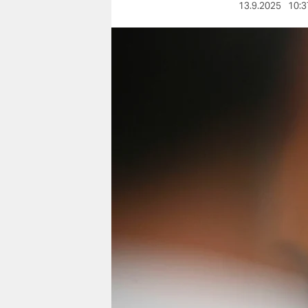
berlin
13.9.2025
10:3
nord
wahrheit
verlag
verlag
veranstaltungen
shop
fragen & hilfe
unterstützen
abo
genossenschaft