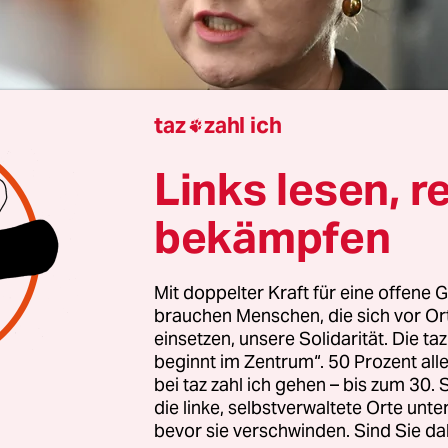
taz
zahl ich

Links lesen, r
Wittenberg
David Muschenich
bekämpfen
Mit doppelter Kraft für eine offene G
 sei das mit dem Osten und den Grünen gar nicht 
brauchen Menschen, die sich vor O
. Wenn sie alte Fehler vermeidet und die Potenzia
einsetzen, unsere Solidarität. Die ta
land nutzt, könnte die Partei davon bundesweit p
beginnt im Zentrum“. 50 Prozent a
rt es zumindest
das „Ostpapier“, das vier grüne
bei taz zahl ich gehen – bis zum 30
die linke, selbstverwaltete Orte unte
nnen am Samstagvormittag veröffentlicht haben
.
bevor sie verschwinden. Sind Sie da
s ersten Ostkongresses der Bündnisgrünen in Lu