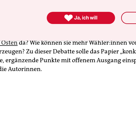
.

Ja, ich will
Wochenende diskutieren dort in Sachsen-Anhalt
lieder aus der ganzen Bundesrepublik. Wie steh
 Osten
da? Wie können sie mehr Wäh­le­r:in­nen vo
rzeugen? Zu dieser Debatte solle das Papier „konk
, ergänzende Punkte mit offenem Ausgang einsp
die Autorinnen.