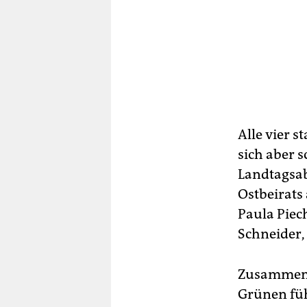
Alle vier 
sich aber 
Landtagsab
Ostbeirats
Paula Piec
Schneider,
Zusammen a
Grünen füh