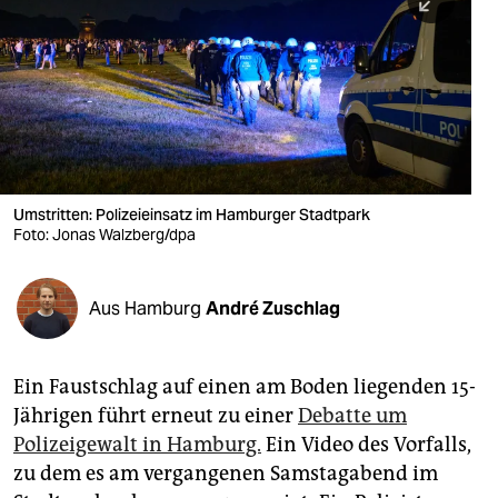
berlin
nord
wahrheit
verlag
verlag
Umstritten: Polizeieinsatz im Hamburger Stadtpark
Foto: Jonas Walzberg/dpa
veranstaltungen
shop
Aus Hamburg
André Zuschlag
fragen & hilfe
unterstützen
Ein Faustschlag auf einen am Boden liegenden 15-
Jährigen führt erneut zu einer
Debatte um
abo
Polizeigewalt in Hamburg.
Ein Video des Vorfalls,
genossenschaft
zu dem es am vergangenen Samstagabend im