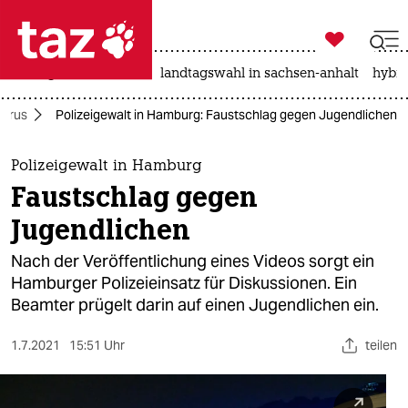

taz zahl ich
niedrigwasser
rente
landtagswahl in sachsen-anhalt
hybri

taz zahl ich
virus
Polizeigewalt in Hamburg: Faustschlag gegen Jugendlichen
taz zahl ich
themen
Polizeigewalt in Hamburg
Faustschlag gegen
politik
Jugendlichen
öko
Nach der Veröffentlichung eines Videos sorgt ein
Hamburger Polizeieinsatz für Diskussionen. Ein
gesellschaft
Beamter prügelt darin auf einen Jugendlichen ein.
kultur
1.7.2021
15:51 Uhr
teilen
sport