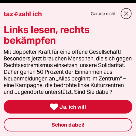
taz Blogs
taz
zahl ich
Gerade nicht

taz FUTURZWEI
Links lesen, rechts
Le Monde diplomatique
bekämpfen
taz Archiv
Mit doppelter Kraft für eine offene Gesellschaft!
Besonders jetzt brauchen Menschen, die sich gegen
Rechtsextremismus einsetzen, unsere Solidarität.
Daher gehen 50 Prozent der Einnahmen aus
Mehr taz Angebote
Neuanmeldungen an „Alles beginnt im Zentrum“ –
eine Kampagne, die bedrohte linke Kulturzentren
und Jugendorte unterstützt. Sind Sie dabei?
Reisen

Ja, ich will
Kantine
Schon dabei!
Shop