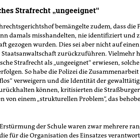
sches Strafrecht „ungeeignet“
rechtsgerichtshof bemängelte zudem, dass die Po
nn damals misshandelten, nie identifiziert und 
ft gezogen wurden. Dies sei aber nicht auf eine
r Staatsanwaltschaft zurückzuführen. Vielmehr h
ische Strafrecht als „ungeeignet“ erwiesen, solche
verfolgen. So habe die Polizei die Zusammenarbeit
aflos“ verweigern und die Identität der gewalttäti
rückhalten können, kritisierten die Straßburger 
en von einem „strukturellen Problem“, das beho
 Erstürmung der Schule waren zwar mehrere ra
 die für die Organisation des Einsatzes verantwort