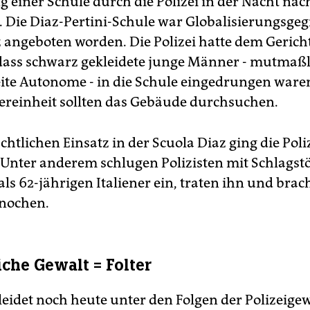
 einer Schule durch die Polizei in der Nacht nac
. Die Diaz-Pertini-Schule war Globalisierungsgeg
z angeboten worden. Die Polizei hatte dem Gerich
dass schwarz gekleidete junge Männer - mutmaßl
ite Autonome - in die Schule eingedrungen ware
ereinheit sollten das Gebäude durchsuchen.
htlichen Einsatz in der Scuola Diaz ging die Poli
. Unter anderem schlugen Polizisten mit Schlagst
ls 62-jährigen Italiener ein, traten ihn und bra
nochen.
iche Gewalt = Folter
eidet noch heute unter den Folgen der Polizeige