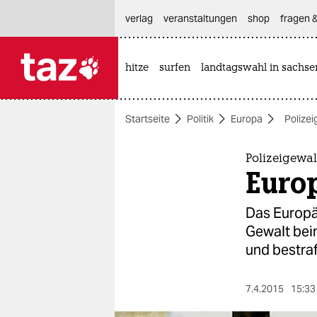
hautnavigation anspringen
hauptinhalt anspringen
footer anspringen
verlag
veranstaltungen
shop
fragen &
hitze
surfen
landtagswahl in sachse

taz zahl ich
taz zahl ich
Startseite
Politik
Europa
Polizei
themen
politik
Polizeigewal
Europ
öko
Das Europä
gesellschaft
Gewalt beim
und bestra
kultur
sport
7.4.2015
15:33