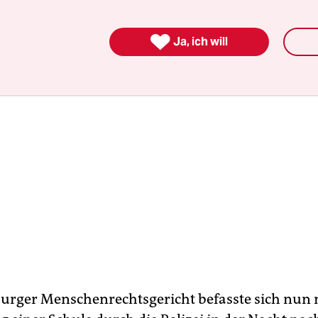
rde.

Ja, ich will
urger Menschenrechtsgericht befasste sich nun 