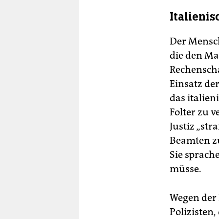
Italieni
Der Mensch
die den Ma
Rechenscha
Einsatz de
das italien
Folter zu 
Justiz „str
Beamten zu
Sie sprach
müsse.
Wegen der
Polizisten,