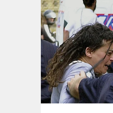
berlin
nord
wahrheit
verlag
verlag
veranstaltungen
shop
fragen & hilfe
unterstützen
abo
genossenschaft