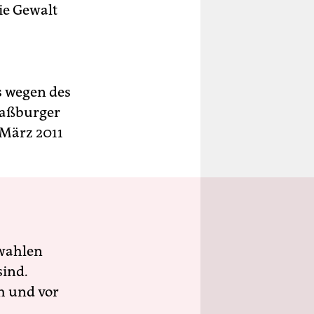
die Gewalt
s wegen des
raßburger
 März 2011
wahlen
sind.
h und vor