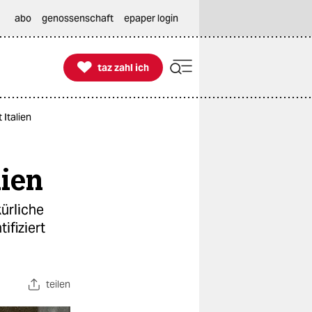
abo
genossenschaft
epaper login

taz zahl ich
taz zahl ich
 Italien
lien
ürliche
ifiziert
teilen