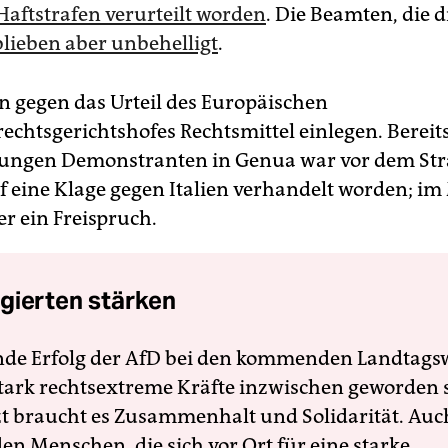
Haftstrafen verurteilt worden
. Die Beamten, die 
blieben aber unbehelligt
.
nn gegen das Urteil des Europäischen
chtsgerichtshofes Rechtsmittel einlegen. Bereit
jungen Demonstranten in Genua war vor dem St
f eine Klage gegen Italien verhandelt worden; im
er ein Freispruch.
gierten stärken
nde Erfolg der AfD bei den kommenden Landtags
 stark rechtsextreme Kräfte inzwischen geworden 
zt braucht es Zusammenhalt und Solidarität. Auc
en Menschen, die sich vor Ort für eine starke