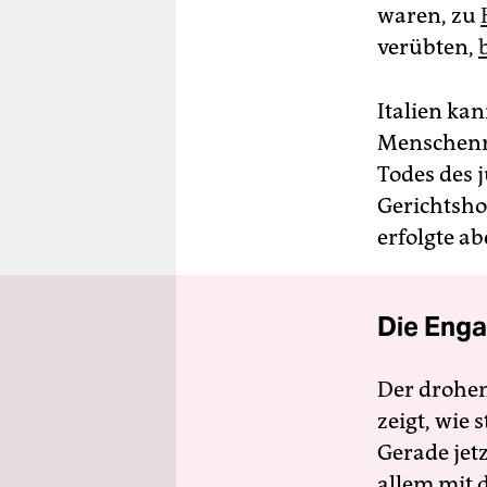
waren, zu
verübten,
Italien ka
Menschenre
Todes des 
Gerichtsho
erfolgte ab
Die Enga
Der drohe
zeigt, wie
Gerade jet
allem mit d