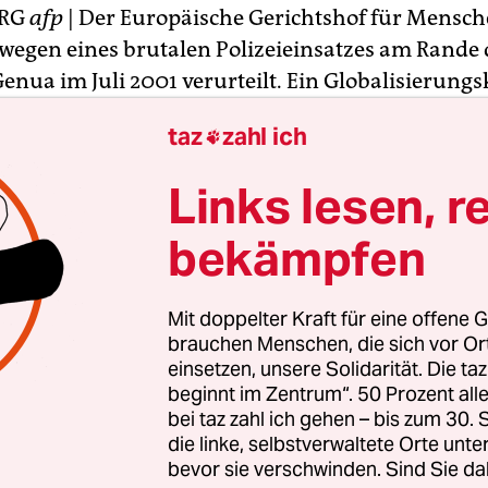
URG
afp
| Der Europäische Gerichtshof für Mensc
n wegen eines brutalen Polizeieinsatzes am Rande 
Genua im Juli 2001 verurteilt. Ein Globalisierungsk
ndlos geschlagen und getreten und damit Opfer
taz
zahl ich

eworden, urteilten die Straßburger Richter am Die
 kritisierte, dass die gewalttätigen Polizisten we
Links lesen, r
 italienischen Strafrechts nie identifiziert und b
bekämpfen
 der sieben größten Wirtschaftsnationen und Russ
Mit doppelter Kraft für eine offene G
01 in Genua war von wahren Straßenschlachten 
brauchen Menschen, die sich vor O
rungsgegnern und Polizisten überschattet worden
einsetzen, unsere Solidarität. Die ta
beginnt im Zentrum“. 50 Prozent a
erte Menschen verletzt wurden. Für Entsetzen s
bei taz zahl ich gehen – bis zum 30
-jährigen Demonstranten Carlo Giuliani, der Poli
die linke, selbstverwaltete Orte unte
n hatte und von einem Beamten durch einen Kop
bevor sie verschwinden. Sind Sie da