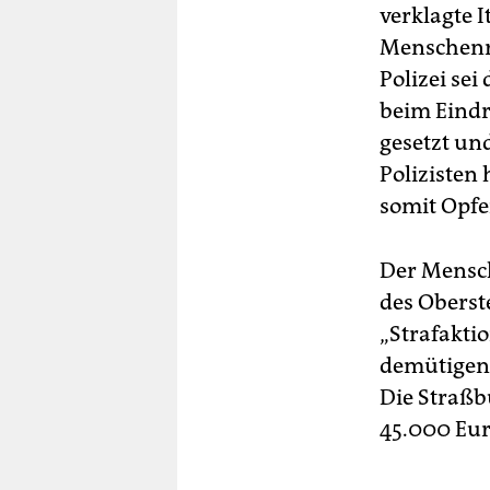
verklagte 
Menschenre
Polizei sei
beim Eindr
gesetzt un
Polizisten 
somit Opfe
Der Mensch
des Oberste
„Strafakti
demütigen 
Die Straßb
45.000 Eur