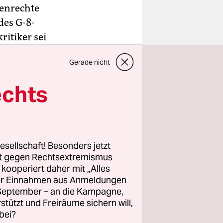
henrechte
des G-8-
ritiker sei
 von
Gerade nicht
nstag. Der
gen
echts
estraft
lands (G-8)
esellschaft! Besonders jetzt
zwischen
rt gegen Rechtsextremismus
, bei
z kooperiert daher mit „Alles
ller Einnahmen aus Anmeldungen
orgte der
. September – an die Kampagne,
zisten
rstützt und Freiräume sichern will,
fschuss
bei?