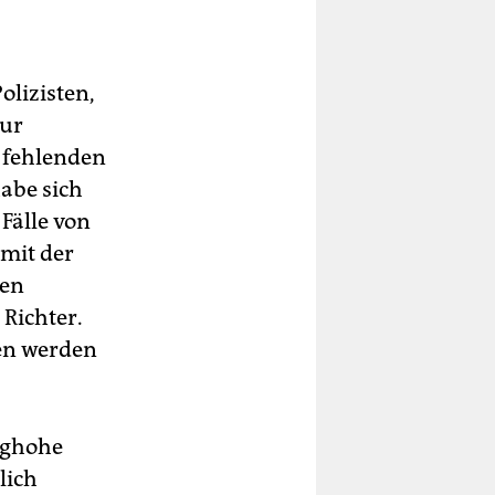
lizisten,
zur
n fehlenden
abe sich
 Fälle von
 mit der
gen
Richter.
ben werden
nghohe
lich