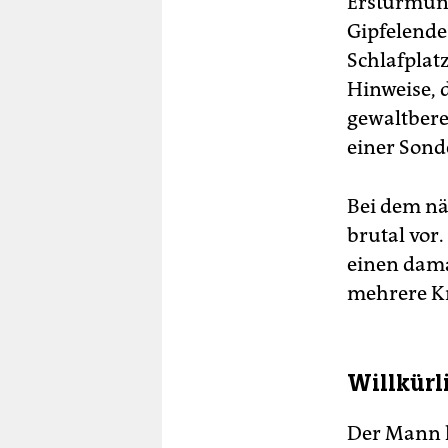
Erstürmung
Gipfelende
Schlafplat
Hinweise, 
gewaltbere
einer Sond
Bei dem näc
brutal vor
einen dama
mehrere K
Willkürl
Der Mann l