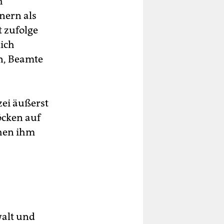
h
nern als
t zufolge
ich
n, Beamte
zei äußerst
öcken auf
chen ihm
walt und