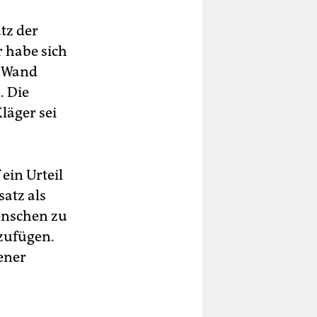
tz der
r habe sich
e Wand
. Die
läger sei
ein Urteil
satz als
Menschen zu
zufügen.
ener