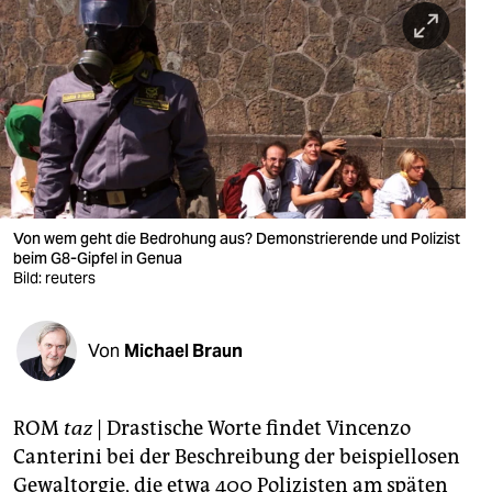
berlin
nord
wahrheit
verlag
verlag
veranstaltungen
Von wem geht die Bedrohung aus? Demonstrierende und Polizist
beim G8-Gipfel in Genua
shop
Bild: reuters
fragen & hilfe
Von
Michael Braun
unterstützen
abo
ROM
taz
| Drastische Worte findet Vincenzo
genossenschaft
Canterini bei der Beschreibung der beispiellosen
Gewaltorgie, die etwa 400 Polizisten am späten