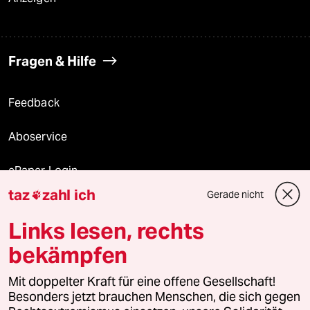
Fragen & Hilfe
Feedback
Aboservice
ePaper Login
taz
zahl ich
Gerade nicht

Downloads für Abonnierende
Links lesen, rechts
bekämpfen
© 2026 taz Verlags und Vertriebs GmbH
Mit doppelter Kraft für eine offene Gesellschaft!
Alle Rechte vorbehalten. Bei rechtlichen Fragen oder für Genehmigungen
wenden Sie sich bitte an
lizenzen@taz.de
Besonders jetzt brauchen Menschen, die sich gegen