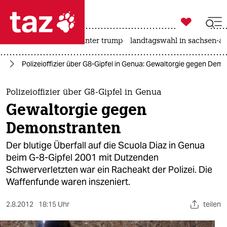

taz zahl ich
nahost-konflikt
usa unter trump
landtagswahl in sachsen-an

taz zahl ich
pa
Polizeioffizier über G8-Gipfel in Genua: Gewaltorgie gegen Dem
taz zahl ich
themen
Polizeioffizier über G8-Gipfel in Genua
Gewaltorgie gegen
politik
Demonstranten
öko
Der blutige Überfall auf die Scuola Diaz in Genua
beim G-8-Gipfel 2001 mit Dutzenden
gesellschaft
Schwerverletzten war ein Racheakt der Polizei. Die
Waffenfunde waren inszeniert.
kultur
sport
2.8.2012
18:15 Uhr
teilen