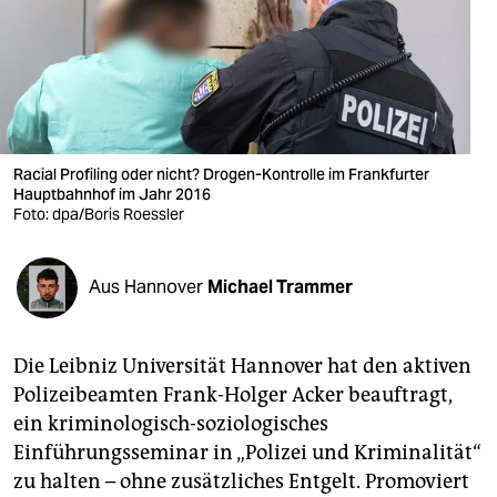
berlin
nord
wahrheit
verlag
Racial Profiling oder nicht? Drogen-Kontrolle im Frankfurter
Hauptbahnhof im Jahr 2016
verlag
Foto: dpa/Boris Roessler
veranstaltungen
shop
Aus Hannover
Michael Trammer
fragen & hilfe
Die Leibniz Universität Hannover hat den aktiven
unterstützen
Polizeibeamten Frank-Holger Acker beauftragt,
abo
ein kriminologisch-soziologisches
Einführungsseminar in „Polizei und Kriminalität“
genossenschaft
zu halten – ohne zusätzliches Entgelt. Promoviert