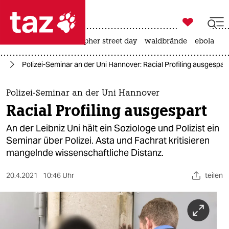

taz zahl ich
rente
ceuta
christopher street day
waldbrände
ebola

taz zahl ich
us
Polizei-Seminar an der Uni Hannover: Racial Profiling ausgespar
taz zahl ich
themen
Polizei-Seminar an der Uni Hannover
Racial Profiling ausgespart
politik
An der Leibniz Uni hält ein Soziologe und Polizist ein
öko
Seminar über Polizei. Asta und Fachrat kritisieren
mangelnde wissenschaftliche Distanz.
gesellschaft
20.4.2021
10:46 Uhr
teilen
kultur
sport