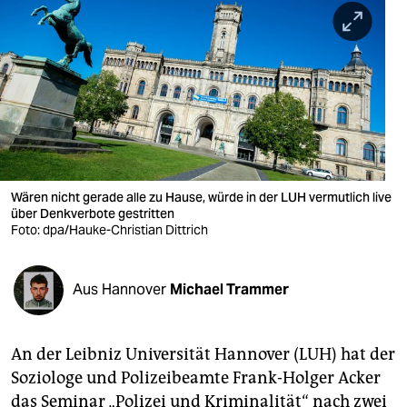
berlin
nord
wahrheit
verlag
verlag
veranstaltungen
Wären nicht gerade alle zu Hause, würde in der LUH vermutlich live
über Denkverbote gestritten
Foto: dpa/Hauke-Christian Dittrich
shop
fragen & hilfe
Aus Hannover
Michael Trammer
unterstützen
abo
An der Leibniz Universität Hannover (LUH) hat der
genossenschaft
Soziologe und Polizeibeamte Frank-Holger Acker
das Seminar „Polizei und Kriminalität“ nach zwei