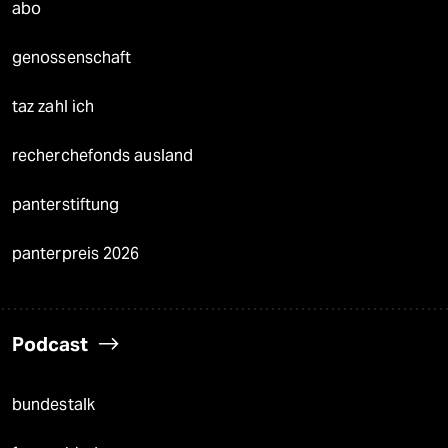
abo
genossenschaft
taz zahl ich
recherchefonds ausland
panterstiftung
panterpreis 2026
Podcast
bundestalk