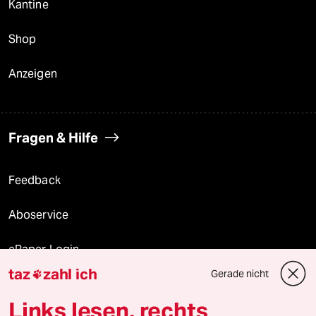
Kantine
Shop
Anzeigen
Fragen & Hilfe
Feedback
Aboservice
ePaper Login
taz
zahl ich
Gerade nicht

Downloads für Abonnierende
Links lesen, rechts