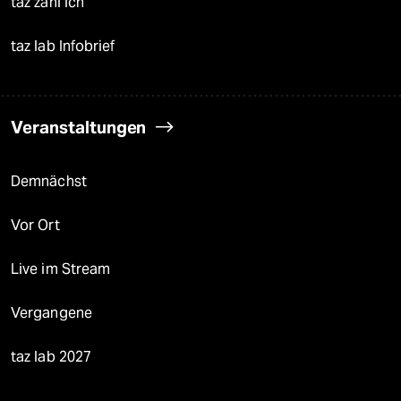
taz zahl ich
taz lab Infobrief
Veranstaltungen
Demnächst
Vor Ort
Live im Stream
Vergangene
taz lab 2027