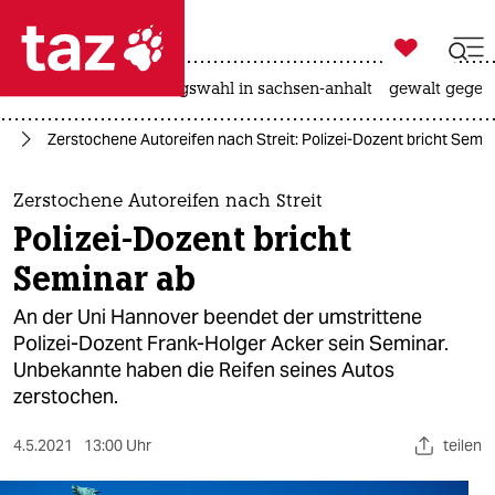

taz zahl ich
hitze
surfen
landtagswahl in sachsen-anhalt
gewalt gegen

taz zahl ich
rd
Zerstochene Autoreifen nach Streit: Polizei-Dozent bricht Semin
taz zahl ich
themen
Zerstochene Autoreifen nach Streit
Polizei-Dozent bricht
politik
Seminar ab
öko
An der Uni Hannover beendet der umstrittene
Polizei-Dozent Frank-Holger Acker sein Seminar.
gesellschaft
Unbekannte haben die Reifen seines Autos
zerstochen.
kultur
sport
4.5.2021
13:00 Uhr
teilen