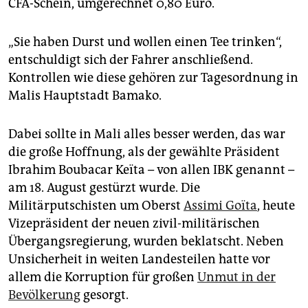
epaper login
CFA-Schein, umgerechnet 0,80 Euro.
„Sie haben Durst und wollen einen Tee trinken“,
entschuldigt sich der Fahrer anschließend.
Kontrollen wie diese gehören zur Tagesordnung in
Malis Hauptstadt Bamako.
Dabei sollte in Mali alles besser werden, das war
die große Hoffnung, als der gewählte Präsident
Ibrahim Boubacar Keïta – von allen IBK genannt –
am 18. August gestürzt wurde. Die
Militärputschisten um Oberst
Assimi Goïta
, heute
Vizepräsident der neuen zivil-militärischen
Übergangsregierung, wurden beklatscht. Neben
Unsicherheit in weiten Landesteilen hatte vor
allem die Korruption für großen
Unmut in der
Bevölkerung
gesorgt.