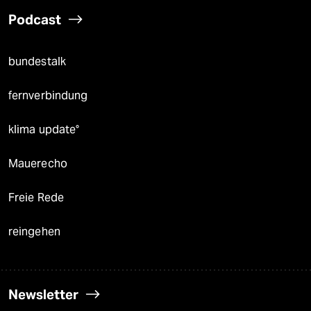
Podcast
bundestalk
fernverbindung
klima update°
Mauerecho
Freie Rede
reingehen
Newsletter