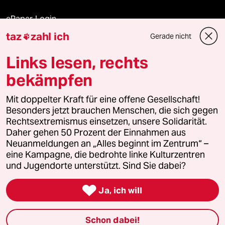
ePaper Login
taz
zahl ich
Gerade nicht

Downloads für Abonnierende
Links lesen, rechts
bekämpfen
© 2026 taz Verlags und Vertriebs GmbH
Mit doppelter Kraft für eine offene Gesellschaft!
Alle Rechte vorbehalten. Bei rechtlichen Fragen oder für Genehmigungen
wenden Sie sich bitte an
lizenzen@taz.de
Besonders jetzt brauchen Menschen, die sich gegen
Rechtsextremismus einsetzen, unsere Solidarität.
Daher gehen 50 Prozent der Einnahmen aus
Feedback
Redaktionsstatut
Kommune-Richtlinien
KI-
Neuanmeldungen an „Alles beginnt im Zentrum“ –
eine Kampagne, die bedrohte linke Kulturzentren
Leitlinie
Informant
Datenschutz
Impressum
AGB
und Jugendorte unterstützt. Sind Sie dabei?
Seitenwende
Einwilligungen widerrufen (Ads)

Ja, ich will
Schon dabei!