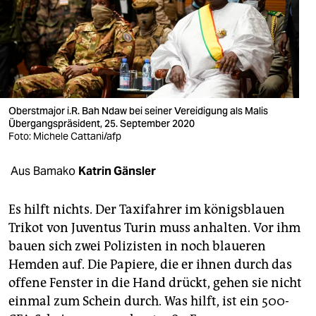
berlin
nord
wahrheit
verlag
Oberstmajor i.R. Bah Ndaw bei seiner Vereidigung als Malis
verlag
Übergangspräsident, 25. September 2020
Foto: Michele Cattani/afp
veranstaltungen
Aus Bamako
Katrin Gänsler
shop
fragen & hilfe
Es hilft nichts. Der Taxifahrer im königsblauen
Trikot von Juventus Turin muss anhalten. Vor ihm
unterstützen
bauen sich zwei Polizisten in noch blaueren
abo
Hemden auf. Die Papiere, die er ihnen durch das
offene Fenster in die Hand drückt, gehen sie nicht
genossenschaft
einmal zum Schein durch. Was hilft, ist ein 500-