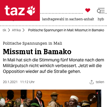

taz zahl ich
niedrigwasser
rente
landtagswahl in sachsen-anhalt
hybri

taz zahl ich
litik
Afrika
Politische Spannungen in Mali: Missmut in Bamako
taz zahl ich
themen
Politische Spannungen in Mali
Missmut in Bamako
politik
In Mali hat sich die Stimmung fünf Monate nach dem
öko
Militärputsch nicht wirklich verbessert. Jetzt will die
Opposition wieder auf die Straße gehen.
gesellschaft
20.1.2021
11:12 Uhr
teilen
kultur
sport