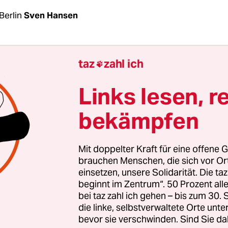
Berlin
Sven Hansen
enen weißen Sarg in der Kirche von Cadiz-City au
taz
zahl ich

lippinischen Insel Negros hängt an diesem Mittw
der Aufschrift: „Gerechtigkeit für Zara Alvarez“. Es
Links lesen, r
er ermordeten Menschenrechtsaktivistin Alvarez
bekämpfen
gottesdienst aufgebahrt ist.
rardo Alminaza hat die Tote gesegnet, danach tre
Mit doppelter Kraft für eine offene G
e und Freunde nacheinander mit Mundschutz an
brauchen Menschen, die sich vor O
einsetzen, unsere Solidarität. Die ta
chieden sich unter Tränen von der Toten und sie 
beginnt im Zentrum“. 50 Prozent a
rts ebenfalls mit der Aufschrift „Gerechtigkeit fü
bei taz zahl ich gehen – bis zum 30
nd ihrem Bild darauf. Bei der Übertragung im Inte
die linke, selbstverwaltete Orte unte
bevor sie verschwinden. Sind Sie da
ass selbst die Leiche in ein Protestshirt gekleidet 