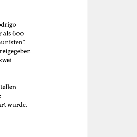
odrigo
r als 600
unisten“.
freigegeben
 zwei
tellen
e
hrt wurde.