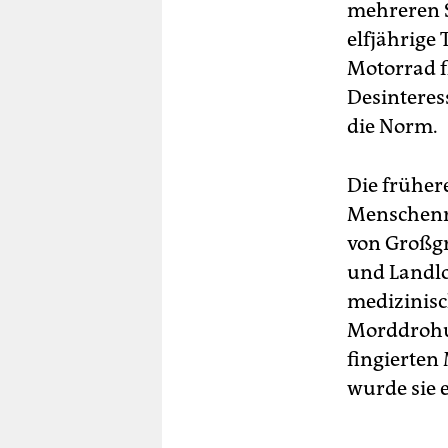
mehreren S
elfjährige
Motorrad f
Desinteress
die Norm.
Die frühere
Menschenre
von Großgr
und Landlos
medizinisc
Morddrohun
fingierten
wurde sie 