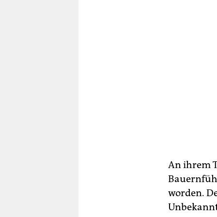
An ihrem T
Bauernführ
worden. De
Unbekannte