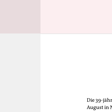
Die 39-jäh
August in 