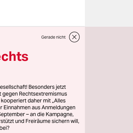
f der
Gerade nicht
och ein
 ist der
echts
, der hier
ten
esellschaft! Besonders jetzt
 den Sarg.
rt gegen Rechtsextremismus
z kooperiert daher mit „Alles
tragen
ller Einnahmen aus Anmeldungen
r Zara
. September – an die Kampagne,
rnet ist zu
rstützt und Freiräume sichern will,
bei?
ist.