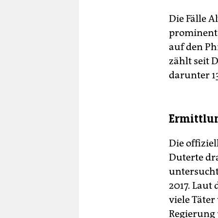
Die Fälle 
prominente
auf den Ph
zählt seit
darunter 1
Ermittlu
Die offizi
Duterte dr
untersucht
2017. Laut
viele Täte
Regierung 