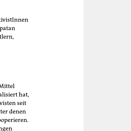
tivistInnen
apatan
tlern,
Mittel
isiert hat,
isten seit
nter denen
ooperieren.
ungen