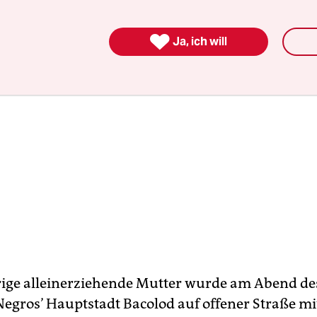

Ja, ich will
rige alleinerziehende Mutter wurde am Abend des
Negros’ Hauptstadt Bacolod auf offener Straße mi