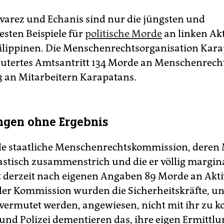
Alvarez und Echanis sind nur die jüngsten und
sten Beispiele für
politische Morde
an linken Ak
ilippinen. Die Menschenrechtsorganisation Kar
 Dutertes Amtsantritt 134 Morde an Menschenrech
3 an Mitarbeitern Karapatans.
ngen ohne Ergebnis
elle staatliche Menschenrechtskommission, deren 
astisch zusammenstrich und die er völlig marginal
 derzeit nach eigenen Angaben 89 Morde an Aktiv
 der Kommission wurden die Sicherheitskräfte, u
r vermutet werden, angewiesen, nicht mit ihr zu k
und Polizei dementieren das, ihre eigen Ermittl