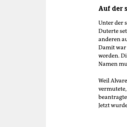
Auf der 
Unter der 
Duterte se
anderen au
Damit war 
worden. Die
Namen muss
Weil Alvar
vermutete, 
beantragte
Jetzt wurd