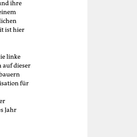
und ihre
 einem
lichen
 ist hier
ie linke
 auf dieser
nbauern
isation für
er
s Jahr