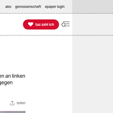
abo
genossenschaft
epaper login

taz zahl ich
taz zahl ich
en an linken
 gegen
teilen