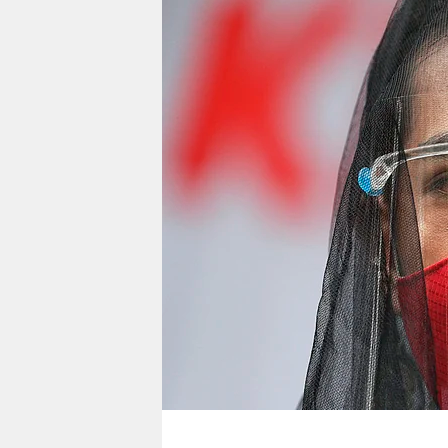
berlin
nord
wahrheit
verlag
verlag
veranstaltungen
shop
fragen & hilfe
unterstützen
abo
genossenschaft