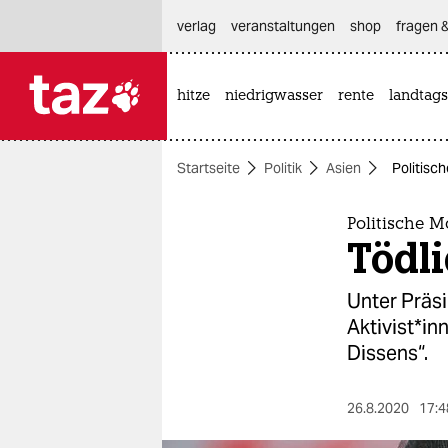
hautnavigation anspringen
hauptinhalt anspringen
footer anspringen
verlag
veranstaltungen
shop
fragen &
hitze
niedrigwasser
rente
landtags

taz zahl ich
taz zahl ich
Startseite
Politik
Asien
Politisc
themen
politik
Politische M
Tödli
öko
Unter Präsi
gesellschaft
Aktivist*i
Dissens“.
kultur
sport
26.8.2020
17:4