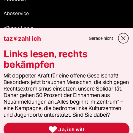
Aboservice
ePaper Login
taz
zahl ich
Gerade nicht

Downloads für Abonnierende
Links lesen, rechts
bekämpfen
© 2026 taz Verlags und Vertriebs GmbH
Alle Rechte vorbehalten. Bei rechtlichen Fragen oder für Genehmigungen
Mit doppelter Kraft für eine offene Gesellschaft!
wenden Sie sich bitte an
lizenzen@taz.de
Besonders jetzt brauchen Menschen, die sich gegen
Rechtsextremismus einsetzen, unsere Solidarität.
Daher gehen 50 Prozent der Einnahmen aus
Feedback
Redaktionsstatut
Kommune-Richtlinien
KI-
Neuanmeldungen an „Alles beginnt im Zentrum“ –
eine Kampagne, die bedrohte linke Kulturzentren
Leitlinie
Informant
Datenschutz
Impressum
AGB
und Jugendorte unterstützt. Sind Sie dabei?
Seitenwende
Einwilligungen widerrufen (Ads)

Ja, ich will