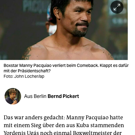
berlin
nord
wahrheit
verlag
verlag
veranstaltungen
Boxstar Manny Pacquiao verliert beim Comeback. Klappt es dafür
mit der Präsidentschaft?
shop
Foto: John Locher/ap
fragen & hilfe
Aus Berlin
Bernd Pickert
unterstützen
abo
Das war anders gedacht: Manny Pacquiao hatte
genossenschaft
mit einem Sieg über den aus Kuba stammenden
Yordenis Ugás noch einmal Boxweltmeister der