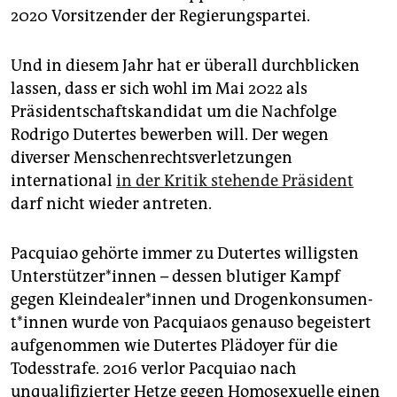
2020 Vorsitzender der Regierungspartei.
Und in diesem Jahr hat er überall durchblicken
lassen, dass er sich wohl im Mai 2022 als
Präsidentschaftskandidat um die Nachfolge
Rodrigo Dutertes bewerben will. Der wegen
diverser Menschenrechtsverletzungen
international
in der Kritik stehende Präsident
darf nicht wieder antreten.
Pacquiao gehörte immer zu Dutertes willigsten
Un­ter­stüt­ze­r*in­nen – dessen blutiger Kampf
gegen Klein­dea­le­r*in­nen und Dro­gen­kon­su­men­
t*in­nen wurde von Pacquiaos genauso begeistert
aufgenommen wie Dutertes Plädoyer für die
Todesstrafe. 2016 verlor Pacquiao nach
unqualifizierter Hetze gegen Homosexuelle einen