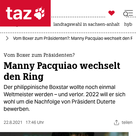

taz zahl ich
niedrigwasser
rente
landtagswahl in sachsen-anhalt
hybri

taz zahl ich
en
Vom Boxer zum Präsidenten?: Manny Pacquiao wechselt den Ri
taz zahl ich
themen
Vom Boxer zum Präsidenten?
Manny Pacquiao wechselt
politik
den Ring
öko
Der philippinische Boxstar wollte noch einmal
Weltmeister werden – und verlor. 2022 will er sich
gesellschaft
wohl um die Nachfolge von Präsident Duterte
bewerben.
kultur
sport
22.8.2021
17:46 Uhr
teilen