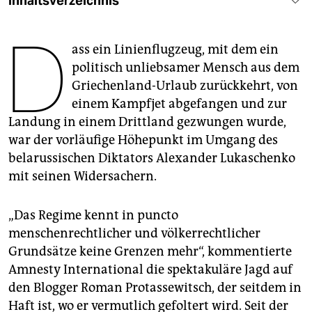
Inhaltsverzeichnis
epaper login
D
ass ein Linienflugzeug, mit dem ein
politisch unliebsamer Mensch aus dem
Griechenland-Urlaub zurückkehrt, von
einem Kampfjet abgefangen und zur
Landung in einem Drittland gezwungen wurde,
war der vorläufige Höhepunkt im Umgang des
belarussischen Diktators Alexander Lukaschenko
mit seinen Widersachern.
„Das Regime kennt in puncto
menschenrechtlicher und völkerrechtlicher
Grundsätze keine Grenzen mehr“, kommentierte
Amnesty International die spektakuläre Jagd auf
den Blogger Roman Protassewitsch, der seitdem in
Haft ist, wo er vermutlich gefoltert wird. Seit der