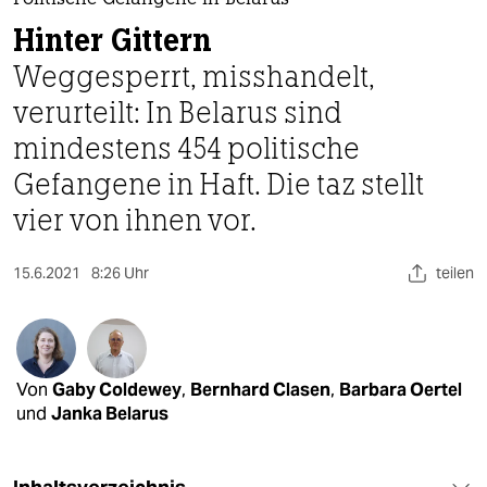
berlin
Politische Gefangene in Belarus
Hinter Gittern
nord
Weggesperrt, misshandelt,
wahrheit
verurteilt: In Belarus sind
mindestens 454 politische
verlag
Gefangene in Haft. Die taz stellt
verlag
vier von ihnen vor.
veranstaltungen
15.6.2021
8:26 Uhr
teilen
shop
fragen & hilfe
unterstützen
Von
Gaby Coldewey
,
Bernhard Clasen
,
Barbara Oertel
abo
und
Janka Belarus
genossenschaft