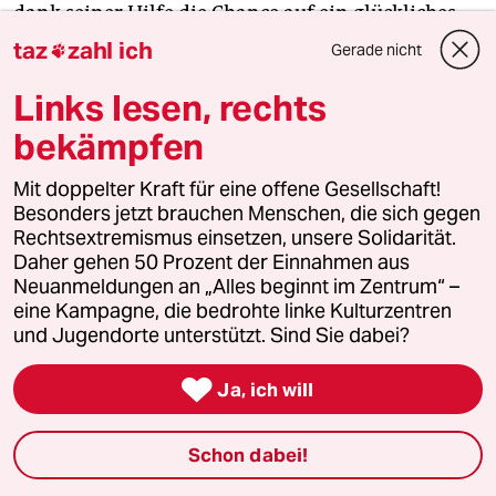
dank seiner Hilfe die Chance auf ein glückliches
Leben erhalten.
taz
zahl ich
Gerade nicht

Links lesen, rechts
Ljubetzki selbst sagte zu seinen politischen und
menschlichen Überzeugung: „Seit 1994
bekämpfen
(Amtsantritt Lukaschenkos, Anm. d. Redaktion),
Mit doppelter Kraft für eine offene Gesellschaft!
vom ersten Tag an, war ich dagegen. Aber nur im
Besonders jetzt brauchen Menschen, die sich gegen
Stillen – wie die Mehrheit der Belarussen. Obwohl
Rechtsextremismus einsetzen, unsere Solidarität.
ich meine Meinung nie verhehlt habe. Ich erinnere
Daher gehen 50 Prozent der Einnahmen aus
mich, dass während des Wahlkampfes 2010 ein
Neuanmeldungen an „Alles beginnt im Zentrum“ –
Beamter aus dem Gesundheitsausschuss in unsere
eine Kampagne, die bedrohte linke Kulturzentren
Klinik kam und uns zu einem Treffen mit einem
und Jugendorte unterstützt. Sind Sie dabei?
Vertrauten Lukaschenkos einlud.

Ja, ich will
Ich fragte, warum er nur für einen Kandidaten
werbe, wo es doch zehn gebe. Vielleicht wurde auch
Schon dabei!
auch deshalb meine Bewerbung als