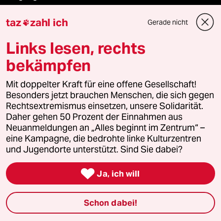
taz
zahl ich
taz lab 2027
Gerade nicht

Links lesen, rechts
bekämpfen
Mehr taz Lesestoff
Mit doppelter Kraft für eine offene Gesellschaft!
Besonders jetzt brauchen Menschen, die sich gegen
taz Blogs
Rechtsextremismus einsetzen, unsere Solidarität.
Daher gehen 50 Prozent der Einnahmen aus
taz FUTURZWEI
Neuanmeldungen an „Alles beginnt im Zentrum“ –
eine Kampagne, die bedrohte linke Kulturzentren
Le Monde diplomatique
und Jugendorte unterstützt. Sind Sie dabei?
taz Archiv

Ja, ich will
Schon dabei!
Mehr taz Angebote