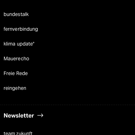
bundestalk
fernverbindung
klima update°
Mauerecho
Freie Rede
reingehen
Newsletter
team zukunft