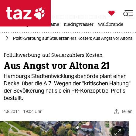

taz zahl ich
hitze
krieg in der ukraine
niedrigwasser
waldbrände

taz zahl ich
rd
Politikwerbung auf Steuerzahlers Kosten: Aus Angst vor Altona 
taz zahl ich
themen
Politikwerbung auf Steuerzahlers Kosten
Aus Angst vor Altona 21
politik
Hamburgs Stadtentwicklungsbehörde plant einen
öko
Deckel über die A 7. Wegen der "kritischen Haltung"
der Bevölkerung hat sie ein PR-Konzept bei Profis
gesellschaft
bestellt.
kultur
1.8.2011
19:04 Uhr
teilen
sport