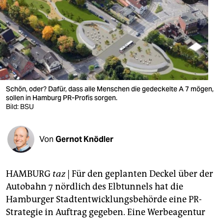
berlin
nord
wahrheit
verlag
verlag
Schön, oder? Dafür, dass alle Menschen die gedeckelte A 7 mögen,
sollen in Hamburg PR-Profis sorgen.
veranstaltungen
Bild: BSU
shop
Von
Gernot Knödler
fragen & hilfe
unterstützen
HAMBURG
taz
| Für den geplanten Deckel über der
abo
Autobahn 7 nördlich des Elbtunnels hat die
Hamburger Stadtentwicklungsbehörde eine PR-
genossenschaft
Strategie in Auftrag gegeben. Eine Werbeagentur