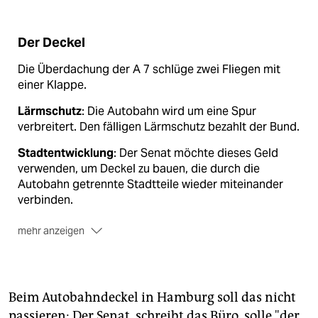
Der Deckel
Die Überdachung der A 7 schlüge zwei Fliegen mit
einer Klappe.
Lärmschutz
: Die Autobahn wird um eine Spur
verbreitert. Den fälligen Lärmschutz bezahlt der Bund.
Stadtentwicklung
: Der Senat möchte dieses Geld
verwenden, um Deckel zu bauen, die durch die
Autobahn getrennte Stadtteile wieder miteinander
verbinden.
mehr anzeigen
Finanzlücke
: Weil Deckel teurer sind als eine
Lärmschutzwand, ist weiteres Geld nötig. Der Senat
möchte dafür Kleingärten aus Altona auf die Deckel
verlegen und die frei werdenden Grundstücke als
Beim Autobahndeckel in Hamburg soll das nicht
Wohnungsbauland verkaufen.
passieren: Der Senat, schreibt das Büro, solle "der