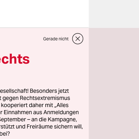
heimateten
Gerade nicht
uf diese
ei diese
echts
tlich
 letzten
erregende
 Jahr),
esellschaft! Besonders jetzt
und
rt gegen Rechtsextremismus
z kooperiert daher mit „Alles
kherberg
.
ller Einnahmen aus Anmeldungen
. September – an die Kampagne,
egsbedingt
rstützt und Freiräume sichern will,
bei?