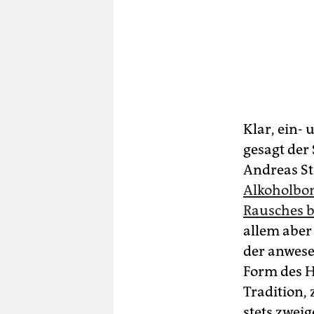
Klar, ein-
gesagt der 
Andreas St
Alkoholbom
Rausches b
allem aber
der anwese
Form des H
Tradition, 
stets zweig