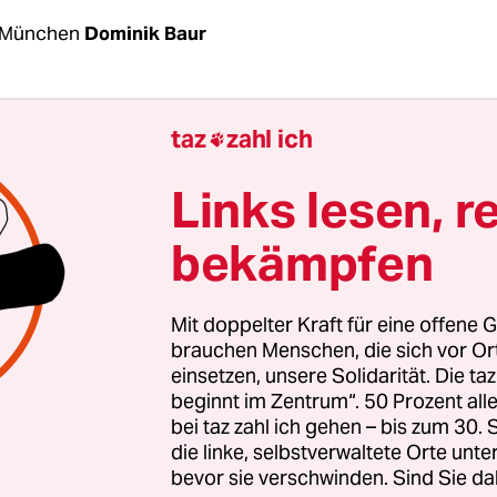
 München
Dominik Baur
es dieser Rituale, die für so manche im Norden be
taz
zahl ich

en nur schwer zu begreifen sind und doch auch a
er eine gewisse Anziehungskraft ausüben, und s
Links lesen, r
er Faszination für das Brauchtum dieses vermein
bekämpfen
Stammes. Hierzulande hingegen gehört er zu den
ern, erreicht für heutige Verhältnisse schwindel
uoten (1,9 Millionen Zuschauer waren es in diesem
Mit doppelter Kraft für eine offene G
rher in Sondersendungen eingehend analysiert 
brauchen Menschen, die sich vor O
einsetzen, unsere Solidarität. Die ta
 das Tagesgespräch: der Starkbieranstich am
Noc
beginnt im Zentrum“. 50 Prozent a
bei taz zahl ich gehen – bis zum 30
 lang mussten die Bayern nun pandemie- und kri
die linke, selbstverwaltete Orte unte
bevor sie verschwinden. Sind Sie da
Spektakel verzichten (von einer virtuellen