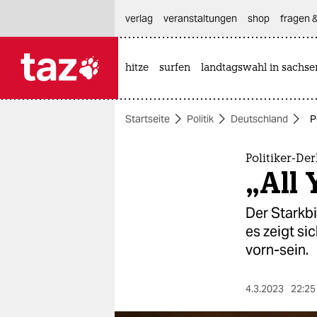
hautnavigation anspringen
hauptinhalt anspringen
footer anspringen
verlag
veranstaltungen
shop
fragen &
hitze
surfen
landtagswahl in sachse

taz zahl ich
taz zahl ich
Startseite
Politik
Deutschland
P
themen
politik
Politiker-D
„All 
öko
Der Starkb
gesellschaft
es zeigt si
vorn-sein.
kultur
sport
4.3.2023
22:25