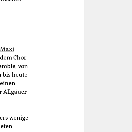
 Maxi
, dem Chor
emble, von
 bis heute
seinen
er Allgäuer
ers wenige
deten