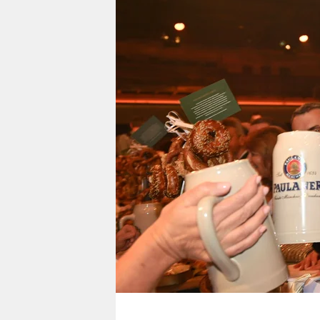
berlin
nord
wahrheit
verlag
verlag
veranstaltungen
shop
fragen & hilfe
unterstützen
abo
genossenschaft