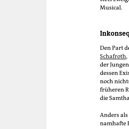
Musical.
Inkonse
Den Part d
Schafroth
,
der Jungen
dessen Exi
noch nicht
früheren Re
die Samtha
Anders als
namhafte B