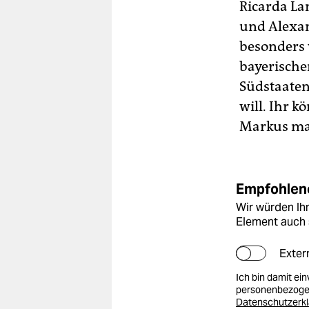
Ricarda La
und Alexan
besonders 
bayerischen
Südstaaten
will. Ihr k
Markus mach
Empfohlene
Wir würden Ihn
Element auch 
Exter
Ich bin damit ei
personenbezogen
Datenschutzerk