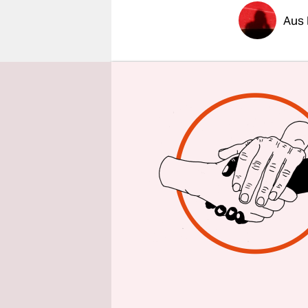
epaper login
Aus
Es ist ein
Zeitgenoss
immer wied
auch nur d
indigenen 
Straßenfeg
Einschaltq
wird hinte
beherrscht
Vier Jahre
auf dieses 