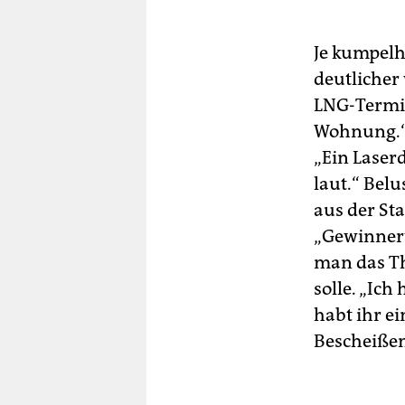
Je kumpelha
deutlicher 
LNG-Termina
Wohnung.“ 
„Ein Laserd
laut.“ Bel
aus der Sta
„Gewinnert
man das Th
solle. „Ich
habt ihr e
Bescheißen