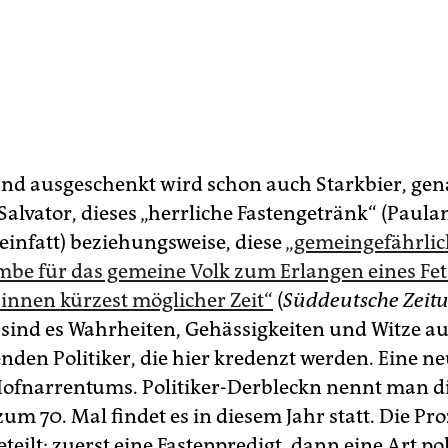
 und ausgeschenkt wird schon auch Starkbier, ge
Salvator, dieses „herrliche Fastengetränk“ (Paula
einfatt) beziehungsweise, diese
„gemeingefährlic
be für das gemeine Volk zum Erlangen eines Fet
innen kürzest möglicher Zeit“
(
Süddeutsche Zeit
 sind es Wahrheiten, Gehässigkeiten und Witze au
nden Politiker, die hier kredenzt werden. Eine ne
ofnarrentums. Politiker-Derbleckn nennt man d
zum 70. Mal findet es in diesem Jahr statt. Die Pro
eteilt: zuerst eine Fastenpredigt, dann eine Art po