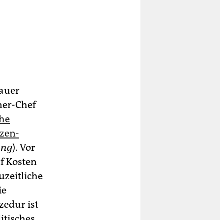
nauer
ner-Chef
he
zen-
ung
). Vor
f Kosten
uzeitliche
ie
zedur ist
litisches