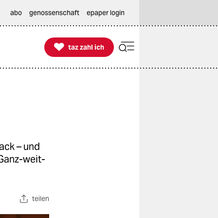
abo
genossenschaft
epaper login

taz zahl ich
taz zahl ich
ack – und
 Ganz-weit-
teilen