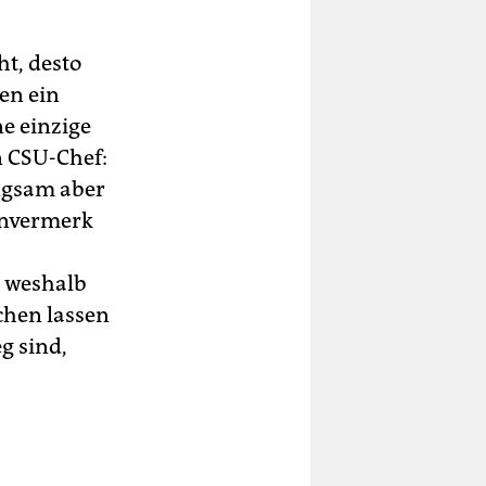
ht, desto
gen ein
ne einzige
n CSU-Chef:
angsam aber
tenvermerk
, weshalb
chen lassen
eg sind,