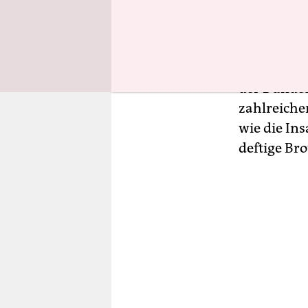
Schrumpfve
wieder stat
Rückkehr. 
nehme die k
der Bundes
zahlreich
wie die Ins
deftige Br