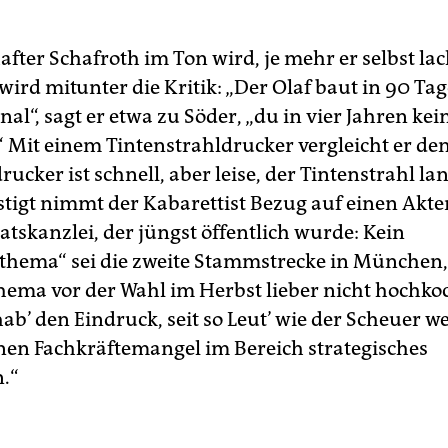
fter Schafroth im Ton wird, je mehr er selbst lac
wird mitunter die Kritik: „Der Olaf baut in 90 Ta
l“, sagt er etwa zu Söder, „du in vier Jahren kei
Mit einem Tintenstrahldrucker vergleicht er de
rucker ist schnell, aber leise, der Tintenstrahl l
ustigt nimmt der Kabarettist Bezug auf einen Ak
atskanzlei, der jüngst öffentlich wurde: Kein
hema“ sei die zweite Stammstrecke in München
ema vor der Wahl im Herbst lieber nicht hochko
 hab’ den Eindruck, seit so Leut’ wie der Scheuer w
inen Fachkräftemangel im Bereich strategisches
.“