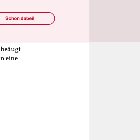
fand er
e würdige
Schon dabei!
rt: Man
e Gäste aus
ersaal von
 beäugt
en eine