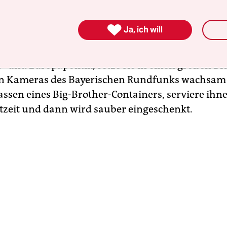
ranstaltung im Jahr 2021
mal abgesehen), jetzt 
t und – so viel Euphorie sei gestattet – es war ein

Ja, ich will
Das Konzept ist im Prinzip nicht weiter komplizie
omplette Politikerriege des Freistaats plus einig
- und Europapolitik, setze sie in einen großen Bi
en Kameras des Bayerischen Rundfunks wachsam
assen eines Big-Brother-Containers, serviere ihn
otzeit und dann wird sauber eingeschenkt.