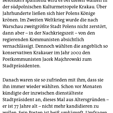
Besonders spannend wird es bei diesen Wahlen in
der südpolnischen Kulturmetropole Krakau. Über
Jahrhunderte ließen sich hier Polens Könige
krönen. Im Zweiten Weltkrieg wurde die nach
Warschau zweitgrößte Stadt Polens nicht zerstört,
dann aber – in der Nachkriegszeit – von den
regierenden Kommunisten absichtlich
vernachlässigt. Dennoch wählten die angeblich so
konservativen Krakauer im Jahr 2002 den
Postkommunisten Jacek Majchrowski zum
Stadtpräsidenten.
Danach waren sie so zufrieden mit ihm, dass sie
ihn immer wieder wählten. Schon vor Monaten
kündigte der inzwischen dienstälteste
Stadtpräsident an, dieses Mal aus Altersgründen –
er ist 77 Jahre alt – nicht mehr kandidieren zu
wollen. Sein Posten ist heiß umkämpft. Umfragen