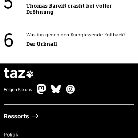
5
Thomas Bareiß crasht bei voller
Dröhnung
6
Was tun gegen den Energiewende-Rollback?
Der Urknall
taz

Folgen Sie uns
Ressorts
Politik