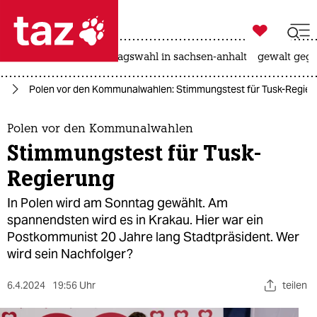

taz zahl ich
nahost-konflikt
landtagswahl in sachsen-anhalt
gewalt gege

taz zahl ich
pa
Polen vor den Kommunalwahlen: Stimmungs­test für Tusk-Regier
taz zahl ich
themen
Polen vor den Kommunalwahlen
Stimmungs­test für Tusk-
politik
Regierung
öko
In Polen wird am Sonntag gewählt. Am
spannendsten wird es in Krakau. Hier war ein
gesellschaft
Postkommunist 20 Jahre lang Stadtpräsident. Wer
wird sein Nachfolger?
kultur
sport
6.4.2024
19:56 Uhr
teilen