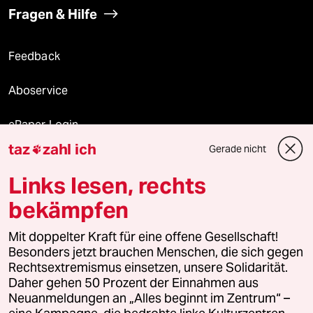
Fragen & Hilfe
Feedback
Aboservice
ePaper Login
taz
zahl ich
Gerade nicht

Downloads für Abonnierende
Links lesen, rechts
bekämpfen
© 2026 taz Verlags und Vertriebs GmbH
Mit doppelter Kraft für eine offene Gesellschaft!
Alle Rechte vorbehalten. Bei rechtlichen Fragen oder für Genehmigungen
wenden Sie sich bitte an
lizenzen@taz.de
Besonders jetzt brauchen Menschen, die sich gegen
Rechtsextremismus einsetzen, unsere Solidarität.
Daher gehen 50 Prozent der Einnahmen aus
Feedback
Redaktionsstatut
Kommune-Richtlinien
KI-
Neuanmeldungen an „Alles beginnt im Zentrum“ –