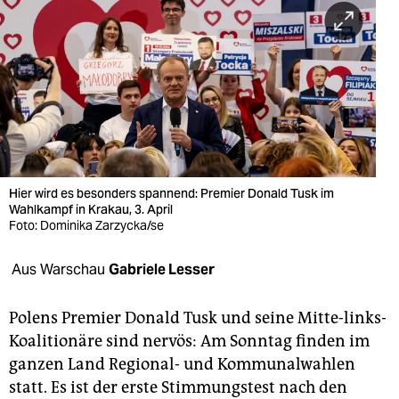
berlin
nord
wahrheit
verlag
verlag
veranstaltungen
Hier wird es besonders spannend: Premier Donald Tusk im
Wahlkampf in Krakau, 3. April
shop
Foto: Dominika Zarzycka/se
fragen & hilfe
Aus Warschau
Gabriele Lesser
unterstützen
Polens Premier Donald Tusk und seine Mitte-links-
abo
Koalitionäre sind nervös: Am Sonntag finden im
ganzen Land Regional- und Kommunalwahlen
genossenschaft
statt. Es ist der erste Stimmungstest nach den