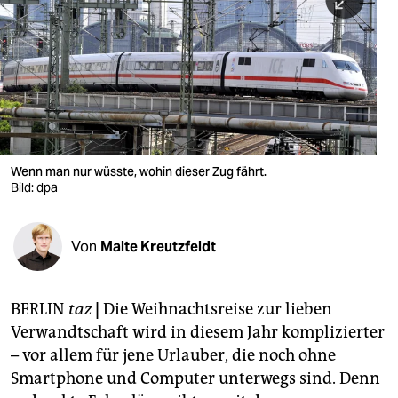
berlin
nord
wahrheit
verlag
verlag
Wenn man nur wüsste, wohin dieser Zug fährt.
Bild: dpa
veranstaltungen
shop
Von
Malte Kreutzfeldt
fragen & hilfe
unterstützen
BERLIN
taz
|
Die Weihnachtsreise zur lieben
Verwandtschaft wird in diesem Jahr komplizierter
abo
– vor allem für jene Urlauber, die noch ohne
genossenschaft
Smartphone und Computer unterwegs sind. Denn