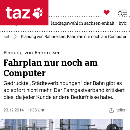

taz zahl ich
niedrigwasser
rente
landtagswahl in sachsen-anhalt
hybri

taz zahl ich
erkehr
Planung von Bahnreisen: Fahrplan nur noch am Computer
taz zahl ich
themen
Planung von Bahnreisen
Fahrplan nur noch am
politik
Computer
öko
Gedruckte „Städteverbindungen“ der Bahn gibt es
ab sofort nicht mehr. Der Fahrgastverband kritisiert
gesellschaft
dies, da jeder Kunde andere Bedürfnisse habe.
kultur
23.12.2014
11:36 Uhr
teilen
sport