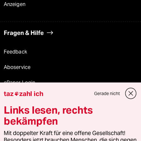
Anzeigen
Fragen & Hilfe
Feedback
Aboservice
ePaper Login
taz
zahl ich
Gerade nicht

Downloads für Abonnierende
Links lesen, rechts
bekämpfen
© 2026 taz Verlags und Vertriebs GmbH
Alle Rechte vorbehalten. Bei rechtlichen Fragen oder für Genehmigungen
Mit doppelter Kraft für eine offene Gesellschaft!
wenden Sie sich bitte an
lizenzen@taz.de
Besonders jetzt brauchen Menschen, die sich gegen