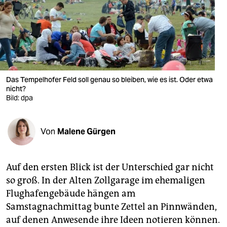
berlin
nord
wahrheit
verlag
Das Tempelhofer Feld soll genau so bleiben, wie es ist. Oder etwa
verlag
nicht?
Bild: dpa
veranstaltungen
shop
Von
Malene Gürgen
fragen & hilfe
Auf den ersten Blick ist der Unterschied gar nicht
unterstützen
so groß. In der Alten Zollgarage im ehemaligen
abo
Flughafengebäude hängen am
Samstagnachmittag bunte Zettel an Pinnwänden,
genossenschaft
auf denen Anwesende ihre Ideen notieren können.