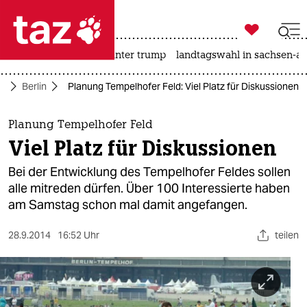

taz zahl ich
nahost-konflikt
usa unter trump
landtagswahl in sachsen-an

taz zahl ich
te
Berlin
Planung Tempelhofer Feld: Viel Platz für Diskussionen
taz zahl ich
themen
Planung Tempelhofer Feld
Viel Platz für Diskussionen
politik
Bei der Entwicklung des Tempelhofer Feldes sollen
öko
alle mitreden dürfen. Über 100 Interessierte haben
am Samstag schon mal damit angefangen.
gesellschaft
28.9.2014
16:52 Uhr
teilen
kultur
sport