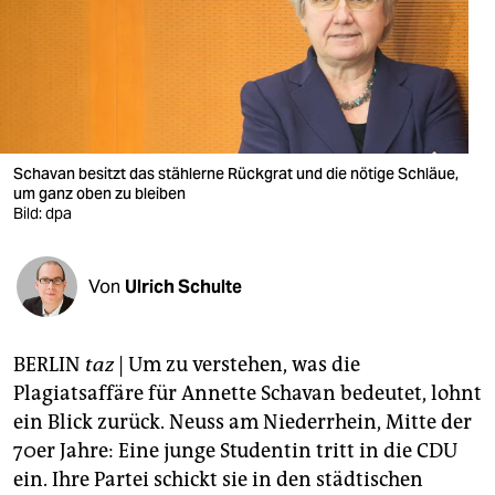
berlin
nord
wahrheit
verlag
Schavan besitzt das stählerne Rückgrat und die nötige Schläue,
verlag
um ganz oben zu bleiben
Bild: dpa
veranstaltungen
shop
Von
Ulrich Schulte
fragen & hilfe
BERLIN
taz
| Um zu verstehen, was die
unterstützen
Plagiatsaffäre für Annette Schavan bedeutet, lohnt
abo
ein Blick zurück. Neuss am Niederrhein, Mitte der
70er Jahre: Eine junge Studentin tritt in die CDU
genossenschaft
ein. Ihre Partei schickt sie in den städtischen