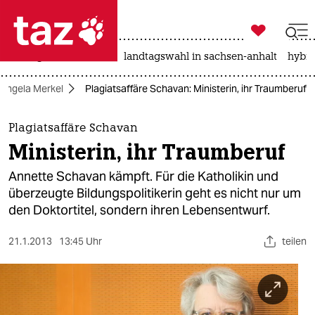

taz zahl ich
niedrigwasser
rente
landtagswahl in sachsen-anhalt
hybri

taz zahl ich
Angela Merkel
Plagiatsaffäre Schavan: Ministerin, ihr Traumberuf
taz zahl ich
themen
Plagiatsaffäre Schavan
Ministerin, ihr Traumberuf
politik
Annette Schavan kämpft. Für die Katholikin und
öko
überzeugte Bildungspolitikerin geht es nicht nur um
den Doktortitel, sondern ihren Lebensentwurf.
gesellschaft
21.1.2013
13:45 Uhr
teilen
kultur
sport