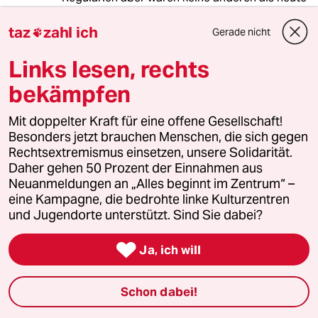
. Frau Schavan wird wohl zu ihrer Verteidigung
auch kaum vortragen wollen , sie habe die
taz
zahl ich
Gerade nicht

Regeln über korrektes Zitieren fremder Texte
nicht gekannt oder als bloße
Links lesen, rechts
Ermessensvorschriften angesehen . Wegen der
bekämpfen
schieren Masse und teilweise Schwere der
gefundenen "Fehler" wird Frau Schavan es
Mit doppelter Kraft für eine offene Gesellschaft!
schwer haben , sich nicht lächerlich zu machen
Besonders jetzt brauchen Menschen, die sich gegen
mit einer Behauptung , sie habe das korrekte
Rechtsextremismus einsetzen, unsere Solidarität.
Zitieren schlampert "vergessen" .
Daher gehen 50 Prozent der Einnahmen aus
Neuanmeldungen an „Alles beginnt im Zentrum“ –
eine Kampagne, die bedrohte linke Kulturzentren
Dr. plag. Sha Wahn
DP
und Jugendorte unterstützt. Sind Sie dabei?
21.01.2013
,
14:31 Uhr

Irgendwo habe ich sinngemäß gelesen:
Ja, ich will
"Ablenkung, Täuschung, Aussitzen: Merkmale
eines Charakters ohne Gewissen - auch noch
Schon dabei!
bei einer Dissertation mit dem Titel "Person
und Gewissen"."