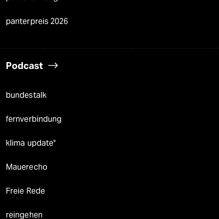
panterpreis 2026
Podcast
bundestalk
fernverbindung
klima update°
Mauerecho
Freie Rede
reingehen