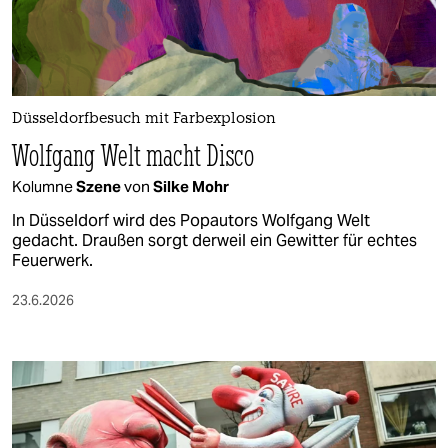
berlin
nord
wahrheit
Düsseldorfbesuch mit Farbexplosion
verlag
Wolfgang Welt macht Disco
verlag
Kolumne
Szene
von
Silke Mohr
veranstaltungen
In Düsseldorf wird des Popautors Wolfgang Welt
gedacht. Draußen sorgt derweil ein Gewitter für echtes
shop
Feuerwerk.
fragen & hilfe
23.6.2026
unterstützen
abo
genossenschaft