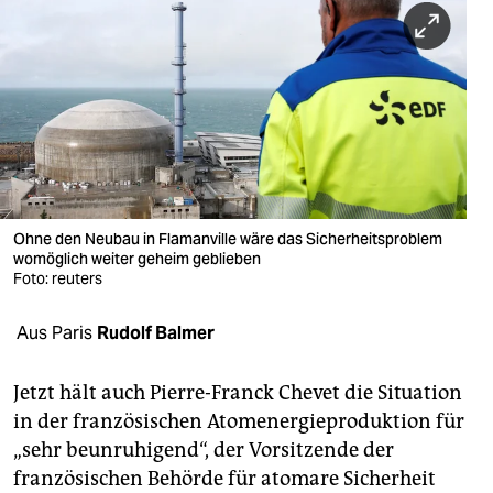
berlin
nord
wahrheit
verlag
verlag
veranstaltungen
Ohne den Neubau in Flamanville wäre das Sicherheitsproblem
womöglich weiter geheim geblieben
shop
Foto: reuters
fragen & hilfe
Aus Paris
Rudolf Balmer
unterstützen
Jetzt hält auch Pierre-Franck Chevet die Situation
abo
in der französischen Atomenergieproduktion für
„sehr beunruhigend“, der Vorsitzende der
genossenschaft
französischen Behörde für atomare Sicherheit