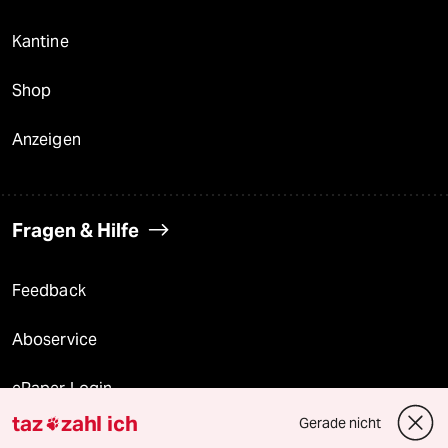
Kantine
Shop
Anzeigen
Fragen & Hilfe
Feedback
Aboservice
ePaper Login
taz
zahl ich
Gerade nicht

Downloads für Abonnierende