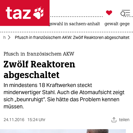

taz zahl ich
hitze
surfen
landtagswahl in sachsen-anhalt
gewalt gegen

taz zahl ich
ich
Pfusch in französischem AKW: Zwölf Reaktoren abgeschaltet
taz zahl ich
themen
Pfusch in französischem AKW
Zwölf Reaktoren
politik
abgeschaltet
öko
In mindestens 18 Kraftwerken steckt
minderwertiger Stahl. Auch die Atomaufsicht zeigt
gesellschaft
sich „beunruhigt“. Sie hätte das Problem kennen
müssen.
kultur
sport
24.11.2016
15:24 Uhr
teilen