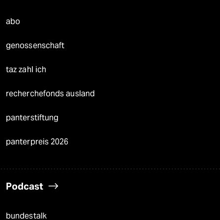
abo
genossenschaft
taz zahl ich
recherchefonds ausland
panterstiftung
panterpreis 2026
Podcast
bundestalk