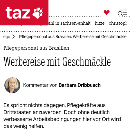

taz zahl ich
iran-krieg
landtagswahl in sachsen-anhalt
hitze
christophe

taz zahl ich
Pflege
Pflegepersonal aus Brasilien: Werbereise mit Geschmäckle
taz zahl ich
Pflegepersonal aus Brasilien
themen
Werbereise mit Geschmäckle
politik
öko
Kommentar von
Barbara Dribbusch
gesellschaft
kultur
Es spricht nichts dagegen, Pflegekräfte aus
Drittstaaten anzuwerben. Doch ohne deutlich
sport
verbesserte Arbeitsbedingungen hier vor Ort wird
das wenig helfen.