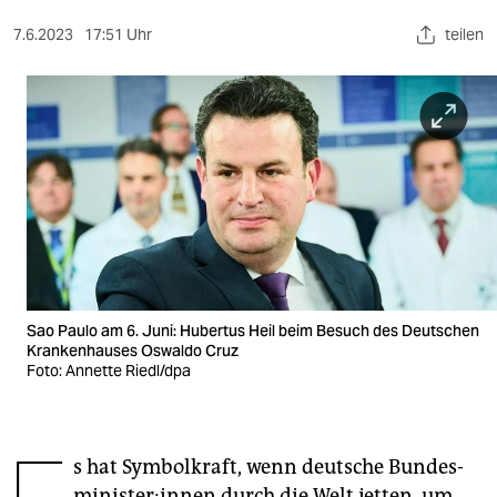
berlin
7.6.2023
17:51 Uhr
teilen
nord
wahrheit
verlag
verlag
veranstaltungen
shop
fragen & hilfe
Sao Paulo am 6. Juni: Hubertus Heil beim Besuch des Deutschen
Krankenhauses Oswaldo Cruz
unterstützen
Foto: Annette Riedl/dpa
abo
genossenschaft
s hat Symbolkraft, wenn deutsche Bun­des­
mi­nis­te­r:in­nen durch die Welt jetten, um