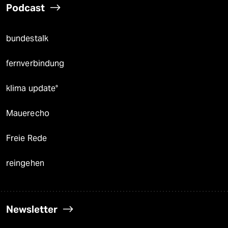
Podcast
bundestalk
fernverbindung
klima update°
Mauerecho
Freie Rede
reingehen
Newsletter