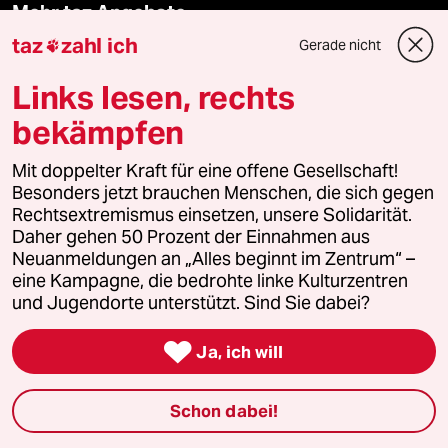
Mehr taz Angebote
taz
zahl ich
Gerade nicht

Reisen
Links lesen, rechts
bekämpfen
Kantine
Mit doppelter Kraft für eine offene Gesellschaft!
Shop
Besonders jetzt brauchen Menschen, die sich gegen
Rechtsextremismus einsetzen, unsere Solidarität.
Anzeigen
Daher gehen 50 Prozent der Einnahmen aus
Neuanmeldungen an „Alles beginnt im Zentrum“ –
eine Kampagne, die bedrohte linke Kulturzentren
und Jugendorte unterstützt. Sind Sie dabei?
Fragen & Hilfe

Ja, ich will
Feedback
Schon dabei!
Aboservice