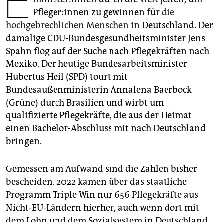
E
epaper login
Pfle­ge­r:in­nen zu gewinnen für
die
hochgebrechlichen Menschen
in Deutschland. Der
damalige CDU-Bundesgesundheitsminister Jens
Spahn flog auf der Suche nach Pflegekräften nach
Mexiko. Der heutige Bundesarbeitsminister
Hubertus Heil (SPD) tourt mit
Bundesaußenministerin Annalena Baerbock
(Grüne) durch Brasilien und wirbt um
qualifizierte Pflegekräfte, die aus der Heimat
einen Bachelor-Abschluss mit nach Deutschland
bringen.
Gemessen am Aufwand sind die Zahlen bisher
bescheiden. 2022 kamen über das staatliche
Programm Triple Win nur 656 Pflegekräfte aus
Nicht-EU-Ländern hierher, auch wenn dort mit
dem Lohn und dem Sozialsystem in Deutschland