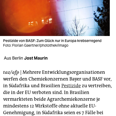
berlin
nord
wahrheit
verlag
Pestizide von BASF: Zum Glück nur in Europa krebserregend
verlag
Foto: Florian Gaertner/photothek/imago
veranstaltungen
Aus Berlin
Jost Maurin
shop
taz/afp
| Mehrere Entwicklungsorganisationen
fragen & hilfe
werfen den Chemiekonzernen Bayer und BASF vor,
in Südafrika und Brasilien
Pestizide
zu vertreiben,
unterstützen
die in der EU verboten sind. In Brasilien
abo
vermarkteten beide Agrarchemiekonzerne je
mindestens 12 Wirkstoffe ohne aktuelle EU-
genossenschaft
Genehmigung, in Südafrika seien es 7 Fälle bei