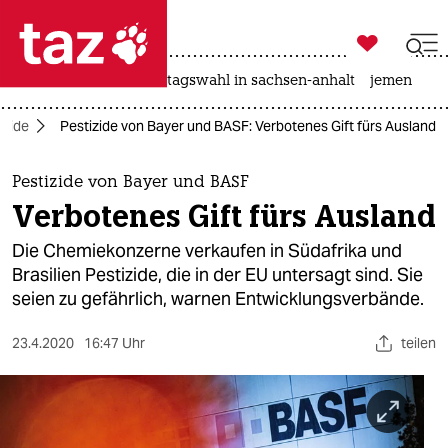

taz zahl ich
drohnen
rente
landtagswahl in sachsen-anhalt
jemen

taz zahl ich
izide
Pestizide von Bayer und BASF: Verbotenes Gift fürs Ausland
taz zahl ich
themen
Pestizide von Bayer und BASF
Verbotenes Gift fürs Ausland
politik
Die Chemiekonzerne verkaufen in Südafrika und
öko
Brasilien Pestizide, die in der EU untersagt sind. Sie
seien zu gefährlich, warnen Entwicklungsverbände.
gesellschaft
23.4.2020
16:47 Uhr
teilen
kultur
sport