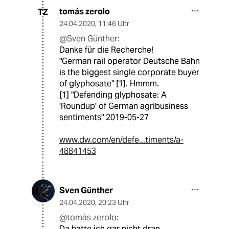
tomás zerolo
TZ
24.04.2020
,
11:46 Uhr
@Sven Günther:
Danke für die Recherche!
"German rail operator Deutsche Bahn
is the biggest single corporate buyer
of glyphosate" [1]. Hmmm.
[1] "Defending glyphosate: A
'Roundup' of German agribusiness
sentiments" 2019-05-27
www.dw.com/en/defe...timents/a-
48841453
Sven Günther
24.04.2020
,
20:23 Uhr
@tomás zerolo:
Da hatte ich gar nicht dran