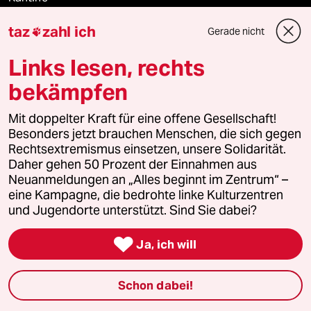
taz
zahl ich
Gerade nicht
Shop

Links lesen, rechts
Anzeigen
bekämpfen
Mit doppelter Kraft für eine offene Gesellschaft!
Fragen & Hilfe
Besonders jetzt brauchen Menschen, die sich gegen
Rechtsextremismus einsetzen, unsere Solidarität.
Daher gehen 50 Prozent der Einnahmen aus
Feedback
Neuanmeldungen an „Alles beginnt im Zentrum“ –
eine Kampagne, die bedrohte linke Kulturzentren
Aboservice
und Jugendorte unterstützt. Sind Sie dabei?
ePaper Login

Ja, ich will
Downloads für Abonnierende
Schon dabei!