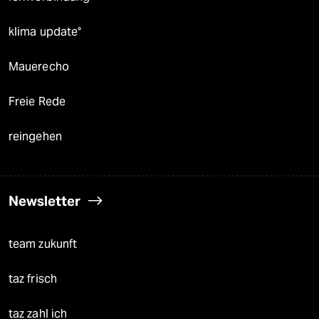
klima update°
Mauerecho
Freie Rede
reingehen
Newsletter
team zukunft
taz frisch
taz zahl ich