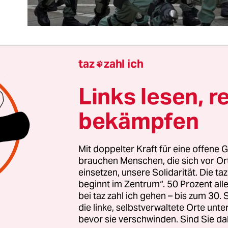
taz
zahl ich

ongkongs Zivilgesellschaft ist das
Nationale
Links lesen, r
erheitsgesetz aus Peking
eine Hiobsbotschaft. Fü
achter kommt es aber wenig überraschend: Die
bekämpfen
en britischen Kolonie im Jahr 1997 hat zweifelsfrei
ng chinesisches Territorium ist. Das auf Stabili
Mit doppelter Kraft für eine offene G
ina ist bei Weitem nicht der einzige Staat, der d
brauchen Menschen, die sich vor O
atische Blockaden und Straßenschlachten mit der
einsetzen, unsere Solidarität. Die ta
würde.
beginnt im Zentrum“. 50 Prozent a
bei taz zahl ich gehen – bis zum 30
die linke, selbstverwaltete Orte unte
chinesische Sicherheitskräfte auf Hongkonger B
bevor sie verschwinden. Sind Sie da
könnten, ist ohne Frage eine Zäsur für das prode