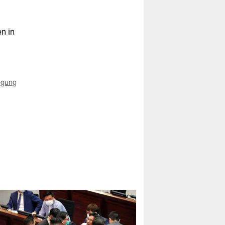
n in
egung