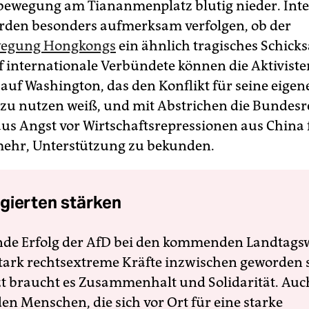
ewegung am Tiananmenplatz blutig nieder. Inte
den besonders aufmerksam verfolgen, ob der
wegung Hongkongs
ein ähnlich tragisches Schick
f internationale Verbündete können die Aktivist
 auf Washington, das den Konflikt für seine eigen
 zu nutzen weiß, und mit Abstrichen die Bundes
 aus Angst vor Wirtschaftsrepressionen aus China 
ehr, Unterstützung zu bekunden.
gierten stärken
nde Erfolg der AfD bei den kommenden Landtags
 stark rechtsextreme Kräfte inzwischen geworden 
zt braucht es Zusammenhalt und Solidarität. Auc
en Menschen, die sich vor Ort für eine starke