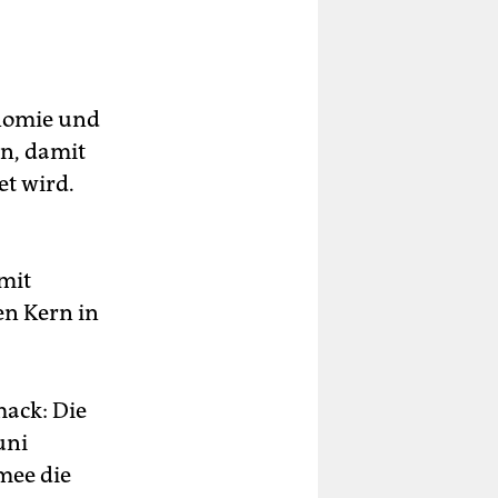
onomie und
n, damit
et wird.
 mit
en Kern in
ack: Die
uni
mee die