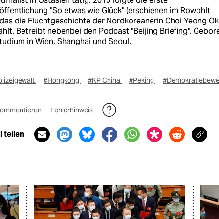
ournalist in Ostasien tätig. 2015 folgte die erste
öffentlichung "So etwas wie Glück" (erschienen im Rowohlt
, das die Fluchtgeschichte der Nordkoreanerin Choi Yeong Ok
hlt. Betreibt nebenbei den Podcast "Beijing Briefing". Gebore
Studium in Wien, Shanghai und Seoul.
olizeigewalt
#Hongkong
#KP China
#Peking
#Demokratiebew
ommentieren
Fehlerhinweis
 teilen