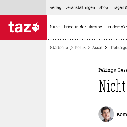
hautnavigation anspringen
hauptinhalt anspringen
footer anspringen
verlag
veranstaltungen
shop
fragen &
hitze
krieg in der ukraine
us-demokr

taz zahl ich
taz zahl ich
Startseite
Politik
Asien
Polizeig
themen
politik
Pekings Ges
öko
Nicht
gesellschaft
kultur
Kom
sport