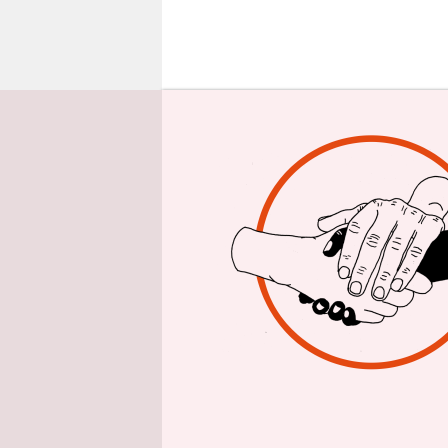
epaper login
F
ür H
Sich
Beob
der einstig
dass Hongko
bedachte Ch
auf system
reagieren 
Dass bald 
operieren 