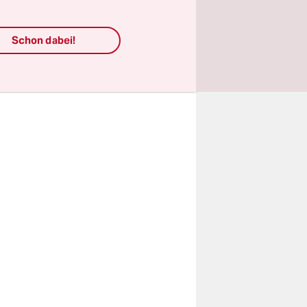
se bevor:
Schon dabei!
chten
gerter