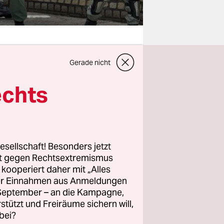
Gerade nicht
echts
r
 Übergabe
 geregelt,
tät
esellschaft! Besonders jetzt
rakonisch
rt gegen Rechtsextremismus
 Polizei
z kooperiert daher mit „Alles
ller Einnahmen aus Anmeldungen
. September – an die Kampagne,
rstützt und Freiräume sichern will,
oden
bei?
mokratische