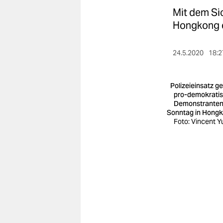
berlin
Mit dem Si
nord
Hongkong d
wahrheit
24.5.2020
18:2
verlag
Polizeieinsatz g
verlag
pro-demokrati
Demonstrante
veranstaltungen
Sonntag in Hong
Foto: Vincent Y
shop
fragen & hilfe
unterstützen
abo
genossenschaft