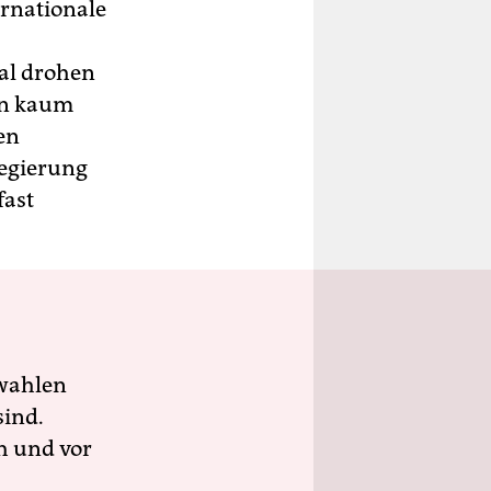
rnationale
sal drohen
en kaum
en
regierung
fast
wahlen
sind.
h und vor