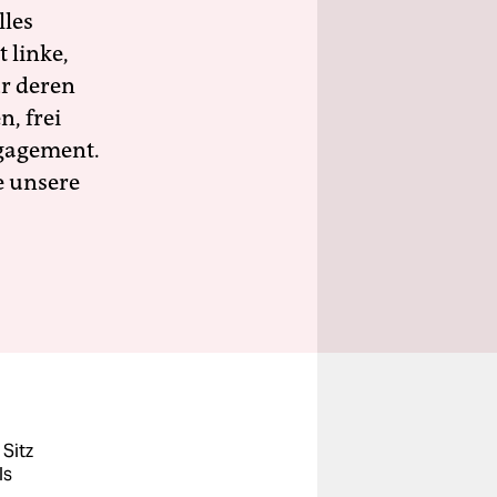
lles
 linke,
ür deren
n, frei
ngagement.
e unsere
 Sitz
ls