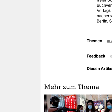
freier J
Buchver
Verlag)
nacherzä
Berlin, 
Themen
#P
Feedback
K
Diesen Artikel
Mehr zum Thema