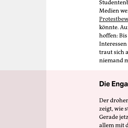
Studentenb
Medien wer
Protestbe
könnte. Au
hoffen: Bis
Interessen
traut sich
niemand m
Die Enga
Der drohe
zeigt, wie
Gerade jet
allem mit d