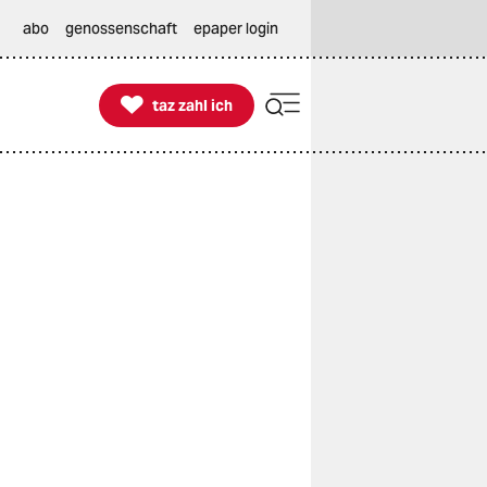
abo
genossenschaft
epaper login

taz zahl ich
taz zahl ich