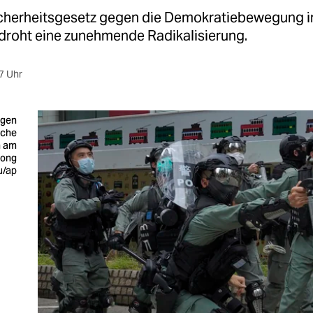
cherheitsgesetz gegen die Demokratiebewegung i
roht eine zunehmende Radikalisierung.
7 Uhr
egen
sche
n am
kong
u/ap