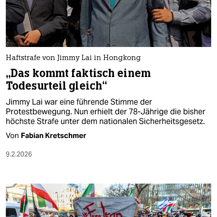
berlin
nord
wahrheit
Haftstrafe von Jimmy Lai in Hongkong
verlag
„Das kommt faktisch einem
Todesurteil gleich“
verlag
Jimmy Lai war eine führende Stimme der
veranstaltungen
Protestbewegung. Nun erhielt der 78-Jährige die bisher
höchste Strafe unter dem nationalen Sicherheitsgesetz.
shop
Von
Fabian Kretschmer
fragen & hilfe
9.2.2026
unterstützen
abo
genossenschaft