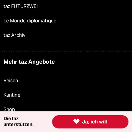
taz FUTURZWEI
Le Monde diplomatique
taz Archiv
Mehr taz Angebote
Reisen
Kantine
Shop
Die taz

Ja, ich will
Anzeigen
unterstützen: