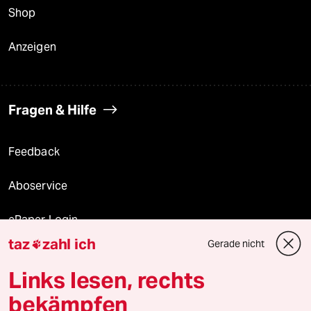
Shop
Anzeigen
Fragen & Hilfe
Feedback
Aboservice
ePaper Login
taz
zahl ich
Gerade nicht

Downloads für Abonnierende
Links lesen, rechts
bekämpfen