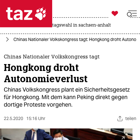

taz zahl ich
drohnen
rente
landtagswahl in sachsen-anhalt

taz zahl ich
en
Chinas Nationaler Volkskongress tagt: Hongkong droht Autonom
taz zahl ich
themen
Chinas Nationaler Volkskongress tagt
Hongkong droht
politik
Autonomieverlust
öko
Chinas Volkskongress plant ein Sicherheitsgesetz
für Hongkong. Mit dem kann Peking direkt gegen
gesellschaft
dortige Proteste vorgehen.
kultur
22.5.2020
15:16 Uhr
teilen
sport