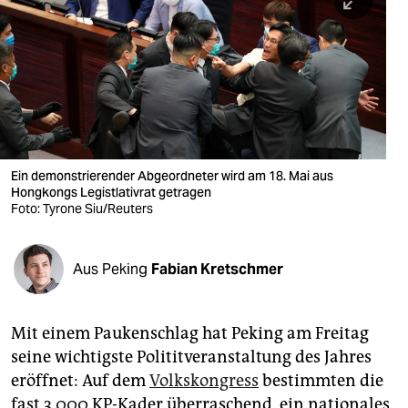
berlin
nord
wahrheit
verlag
verlag
Ein demonstrierender Abgeordneter wird am 18. Mai aus
Hongkongs Legistlativrat getragen
veranstaltungen
Foto: Tyrone Siu/Reuters
shop
fragen & hilfe
Aus Peking
Fabian Kretschmer
unterstützen
Mit einem Paukenschlag hat Peking am Freitag
abo
seine wichtigste Polititveranstaltung des Jahres
genossenschaft
eröffnet: Auf dem
Volkskongress
bestimmten die
fast 3.000 KP-Kader überraschend, ein nationales