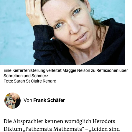
berlin
nord
wahrheit
verlag
verlag
veranstaltungen
Eine Kieferfehlstellung verleitet Maggie Nelson zu Reflexionen über
shop
Schreiben und Schmerz
Foto: Sarah St Claire Renard
fragen & hilfe
unterstützen
Von
Frank Schäfer
abo
Die Altsprachler kennen womöglich Herodots
genossenschaft
Diktum „Pathemata Mathemata“ – „Leiden sind