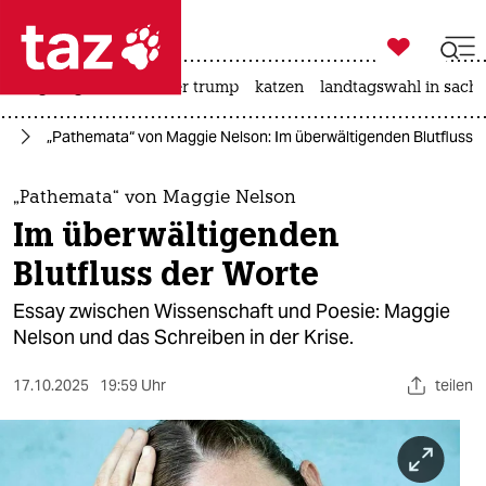

taz zahl ich
bergsteigen
usa unter trump
katzen
landtagswahl in sachs

taz zahl ich
se
„Pathemata“ von Maggie Nelson: Im überwältigenden Blutfluss d
taz zahl ich
themen
„Pathemata“ von Maggie Nelson
Im überwältigenden
politik
Blutfluss der Worte
öko
Essay zwischen Wissenschaft und Poesie: Maggie
Nelson und das Schreiben in der Krise.
gesellschaft
17.10.2025
19:59 Uhr
teilen
kultur
sport