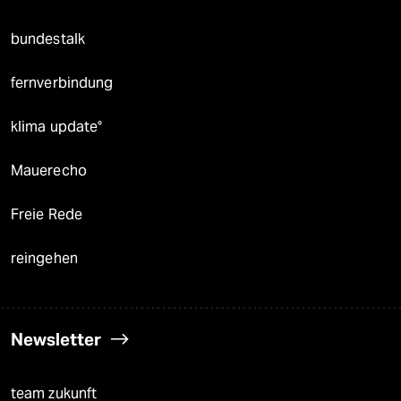
bundestalk
fernverbindung
klima update°
Mauerecho
Freie Rede
reingehen
Newsletter
team zukunft