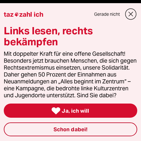
Veranstaltungen
taz
zahl ich
Gerade nicht

Demnächst
Links lesen, rechts
bekämpfen
Vor Ort
Mit doppelter Kraft für eine offene Gesellschaft!
Live im Stream
Besonders jetzt brauchen Menschen, die sich gegen
Rechtsextremismus einsetzen, unsere Solidarität.
Vergangene
Daher gehen 50 Prozent der Einnahmen aus
Neuanmeldungen an „Alles beginnt im Zentrum“ –
eine Kampagne, die bedrohte linke Kulturzentren
taz lab 2027
und Jugendorte unterstützt. Sind Sie dabei?

Ja, ich will
Mehr taz Lesestoff
Schon dabei!
taz Blogs