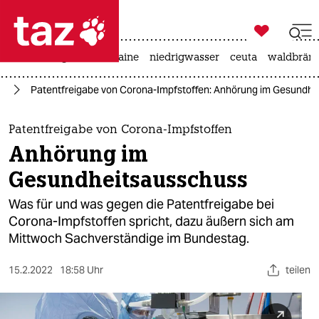

taz zahl ich
hitze
krieg in der ukraine
niedrigwasser
ceuta
waldbrän

taz zahl ich
us
Patentfreigabe von Corona-Impfstoffen: Anhörung im Gesundh
taz zahl ich
themen
Patentfreigabe von Corona-Impfstoffen
Anhörung im
politik
Gesundheitsausschuss
öko
Was für und was gegen die Patentfreigabe bei
Corona-Impfstoffen spricht, dazu äußern sich am
gesellschaft
Mittwoch Sachverständige im Bundestag.
kultur
15.2.2022
18:58 Uhr
teilen
sport