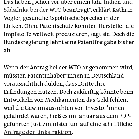
Das haben „schon vor über einem Jahr
Indien und
Südafrika bei der WTO
beantragt“, erklärt Kathrin
Vogler, gesundheitspolitische Sprecherin der
Linken. Ohne Patentschutz könnten Hersteller die
Impfstoffe weltweit produzieren, sagt sie. Doch die
Bundesregierung lehnt eine Patentfreigabe bisher
ab.
Wenn der Antrag bei der WTO angenommen wird,
müssten Pa­tent­in­ha­be­r*in­nen in Deutschland
voraussichtlich dulden, dass Dritte ihre
Erfindungen nutzen. Doch zukünftig könnte beim
Entwickeln von Medikamenten das Geld fehlen,
weil die Gewinnaussichten von In­ves­to­r*in­nen
gefährdet wären, hieß es im Januar aus dem FDP-
geführten Justizministerium auf eine schriftliche
Anfrage der Linksfraktion
.