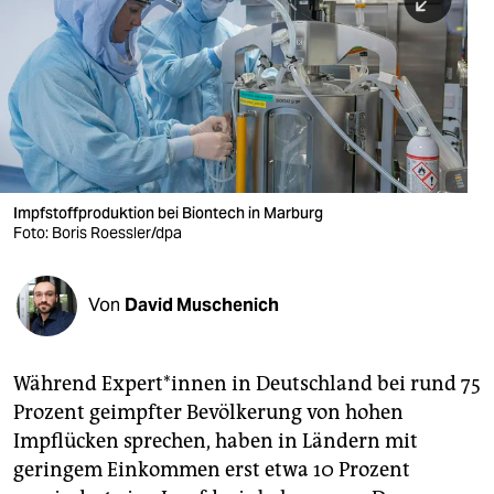
berlin
nord
wahrheit
verlag
verlag
Impfstoffproduktion bei Biontech in Marburg
Foto: Boris Roessler/dpa
veranstaltungen
shop
Von
David Muschenich
fragen & hilfe
unterstützen
Während Ex­per­t*in­nen in Deutschland bei rund 75
Prozent geimpfter Bevölkerung von hohen
abo
Impflücken sprechen, haben in Ländern mit
genossenschaft
geringem Einkommen erst etwa 10 Prozent