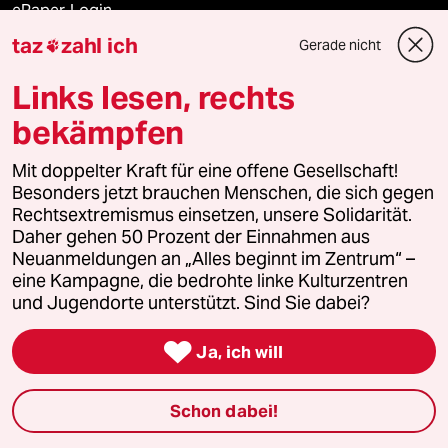
ePaper Login
taz
zahl ich
Gerade nicht

Downloads für Abonnierende
Links lesen, rechts
bekämpfen
© 2026 taz Verlags und Vertriebs GmbH
Mit doppelter Kraft für eine offene Gesellschaft!
Alle Rechte vorbehalten. Bei rechtlichen Fragen oder für Genehmigungen
wenden Sie sich bitte an
lizenzen@taz.de
Besonders jetzt brauchen Menschen, die sich gegen
Rechtsextremismus einsetzen, unsere Solidarität.
Daher gehen 50 Prozent der Einnahmen aus
Feedback
Redaktionsstatut
Kommune-Richtlinien
KI-
Neuanmeldungen an „Alles beginnt im Zentrum“ –
eine Kampagne, die bedrohte linke Kulturzentren
Leitlinie
Informant
Datenschutz
Impressum
AGB
und Jugendorte unterstützt. Sind Sie dabei?
Seitenwende
Einwilligungen widerrufen (Ads)

Ja, ich will
Schon dabei!