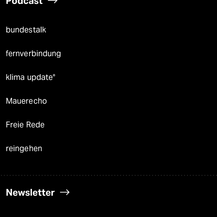
Podcast
bundestalk
fernverbindung
klima update°
Mauerecho
Freie Rede
reingehen
Newsletter