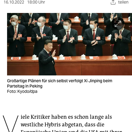
berlin
16.10.2022
18:00 Uhr
teilen
nord
wahrheit
verlag
verlag
veranstaltungen
shop
Großartige Plänen für sich selbst verfolgt Xi Jinping beim
fragen & hilfe
Parteitag in Peking
Foto: Kyodo/dpa
unterstützen
abo
V
iele Kritiker haben es schon lange als
genossenschaft
westliche Hybris abgetan, dass die