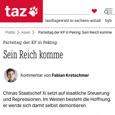

taz zahl ich
niedrigwasser
rente
landtagswahl in sachsen-anhalt
hybri

taz zahl ich
Politik
Asien
Parteitag der KP in Peking: Sein Reich komme
taz zahl ich
Parteitag der KP in Peking
themen
Sein Reich komme
politik
öko
Kommentar von
Fabian Kretschmer
gesellschaft
kultur
Chinas Staatschef Xi setzt auf staatliche Steuerung
und Repressionen. Im Westen besteht die Hoffnung,
sport
er werde sich damit selbst demontieren.