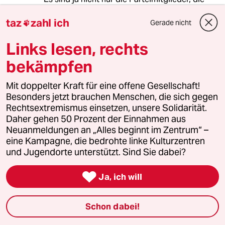
hier von demokratischer Teilhabe
taz
zahl ich
ausgeschlossen bzw. behindert werden.
Gerade nicht

Es sind auch 40% der Deutschen, die keine
Links lesen, rechts
schweren Waffen in die Ukraine liefern wollen
bekämpfen
weil sie eine atomare Eskalation befürchten.
Mit doppelter Kraft für eine offene Gesellschaft!
Und 70% aller Deutschen, die auf der Erfüllung
Besonders jetzt brauchen Menschen, die sich gegen
der politischen Versprechungen der Grünen
Rechtsextremismus einsetzen, unsere Solidarität.
bzgl einer aktiven Klimapolitik mit Energie-,
Daher gehen 50 Prozent der Einnahmen aus
Agrar-, Wärme- und Verkehrswende bestehen.
Neuanmeldungen an „Alles beginnt im Zentrum“ –
eine Kampagne, die bedrohte linke Kulturzentren
Frau Baerbock hat all diesen Betrogenen
und Jugendorte unterstützt. Sind Sie dabei?
empfohlen, sie dann bei nächster Gelegenheit
abzuwählen.

Ja, ich will
Das ist Demokratie nach
Gutsherren/Gutsfrauen-Art.
Schon dabei!