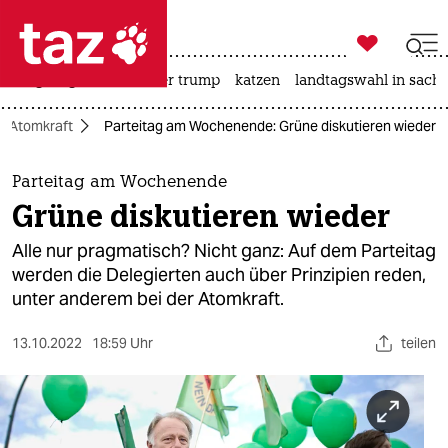

taz zahl ich
bergsteigen
usa unter trump
katzen
landtagswahl in sachs

taz zahl ich
Atomkraft
Parteitag am Wochenende: Grüne diskutieren wieder
taz zahl ich
themen
Parteitag am Wochenende
Grüne diskutieren wieder
politik
Alle nur pragmatisch? Nicht ganz: Auf dem Parteitag
öko
werden die Delegierten auch über Prinzipien reden,
unter anderem bei der Atomkraft.
gesellschaft
13.10.2022
18:59 Uhr
teilen
kultur
sport