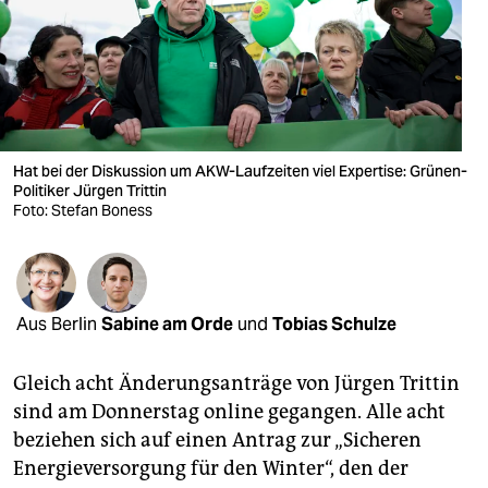
berlin
nord
wahrheit
verlag
Hat bei der Diskussion um AKW-Laufzeiten viel Expertise: Grünen-
verlag
Politiker Jürgen Trittin
Foto: Stefan Boness
veranstaltungen
shop
fragen & hilfe
Aus Berlin
Sabine am Orde
und
Tobias Schulze
unterstützen
Gleich acht Änderungsanträge von Jürgen Trittin
abo
sind am Donnerstag online gegangen. Alle acht
beziehen sich auf einen Antrag zur „Sicheren
genossenschaft
Energieversorgung für den Winter“, den der