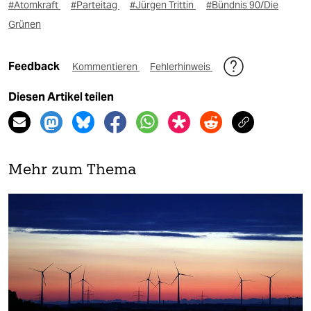
#Atomkraft
#Parteitag
#Jürgen Trittin
#Bündnis 90/Die
Grünen
Feedback
Kommentieren
Fehlerhinweis
Diesen Artikel teilen
Mehr zum Thema