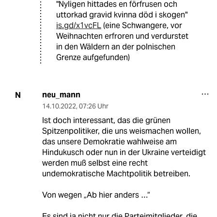
"Nyligen hittades en förfrusen och
uttorkad gravid kvinna död i skogen"
is.gd/x1vcFL
(eine Schwangere, vor
Weihnachten erfroren und verdurstet
in den Wäldern an der polnischen
Grenze aufgefunden)
neu_mann
N
14.10.2022
,
07:26 Uhr
Ist doch interessant, das die grünen
Spitzenpolitiker, die uns weismachen wollen,
das unsere Demokratie wahlweise am
Hindukusch oder nun in der Ukraine verteidigt
werden muß selbst eine recht
undemokratische Machtpolitik betreiben.
Von wegen „Ab hier anders …“
Es sind ja nicht nur die Parteimitglieder, die