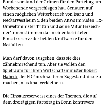
epaper login
Bundesvorstand der Grünen für den Parteitag am
Wochenende vorgeschlagen hat. Genauer: auf
einen möglichen Weiterbetrieb von Isar 2 und
Neckarwestheim 2, den beiden AKWs im Süden. Ex-
Umweltminister Trittin und seine Mit­un­ter­zeich­
ne­r*in­nen stimmen darin einer befristeten
Einsatzreserve der beiden Kraftwerke für den
Notfall zu.
Man darf davon ausgehen, dass sie dies
zähneknirschend tun. Aber sie wollen
den
Spielraum für ihren Wirtschaftsminister Robert
Habeck
, der FDP noch weiteren Zugeständnisse zu
machen, maximal verkleinern.
Die Einsatzreserve ist eines der Themen, die auf
dem dreitägigen Parteitag in Bonn kontrovers