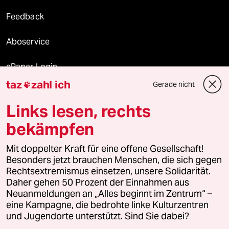
Feedback
Aboservice
ePaper Login
taz
zahl ich
Gerade nicht

Downloads für Abonnierende
Links lesen, rechts
bekämpfen
© 2026 taz Verlags und Vertriebs GmbH
Mit doppelter Kraft für eine offene Gesellschaft!
Alle Rechte vorbehalten. Bei rechtlichen Fragen oder für Genehmigungen
wenden Sie sich bitte an
lizenzen@taz.de
Besonders jetzt brauchen Menschen, die sich gegen
Rechtsextremismus einsetzen, unsere Solidarität.
Daher gehen 50 Prozent der Einnahmen aus
Feedback
Redaktionsstatut
Kommune-Richtlinien
KI-
Neuanmeldungen an „Alles beginnt im Zentrum“ –
eine Kampagne, die bedrohte linke Kulturzentren
Leitlinie
Informant
Datenschutz
Impressum
AGB
und Jugendorte unterstützt. Sind Sie dabei?