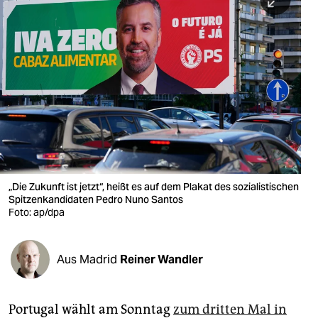
berlin
nord
wahrheit
verlag
verlag
veranstaltungen
shop
„Die Zukunft ist jetzt“, heißt es auf dem Plakat des sozialistischen
Spitzenkandidaten Pedro Nuno Santos
fragen & hilfe
Foto: ap/dpa
unterstützen
Aus Madrid
Reiner Wandler
abo
genossenschaft
Portugal wählt am Sonntag
zum dritten Mal in