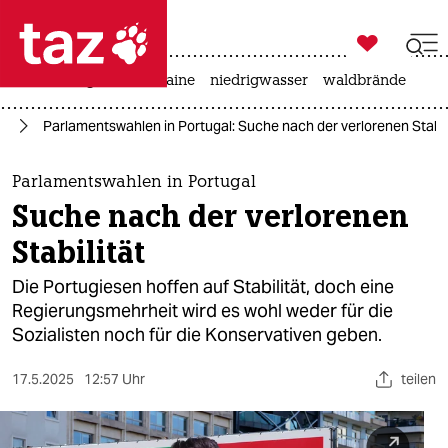

taz zahl ich
hitze
krieg in der ukraine
niedrigwasser
waldbrände

taz zahl ich
pa
Parlamentswahlen in Portugal: Suche nach der verlorenen Stabil
taz zahl ich
themen
Parlamentswahlen in Portugal
Suche nach der verlorenen
politik
Stabilität
öko
Die Portugiesen hoffen auf Stabilität, doch eine
Regierungsmehrheit wird es wohl weder für die
gesellschaft
Sozialisten noch für die Konservativen geben.
kultur
17.5.2025
12:57 Uhr
teilen
sport