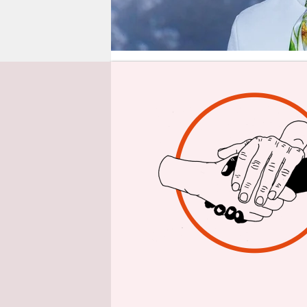
epaper login
Aus 
Drei junge
ganz link
Kulturzentr
der politi
Komikerin S
die sich g
auffordern