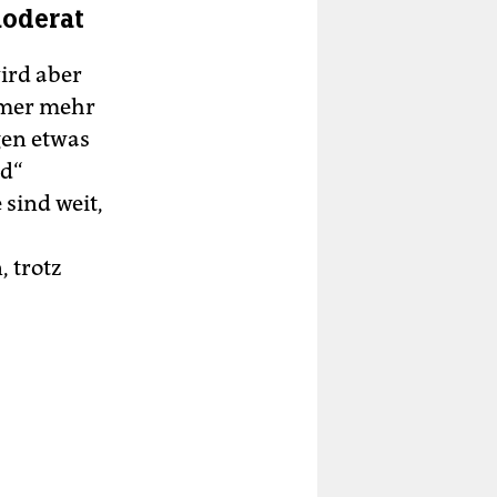
moderat
wird aber
mmer mehr
gen etwas
nd“
 sind weit,
 trotz