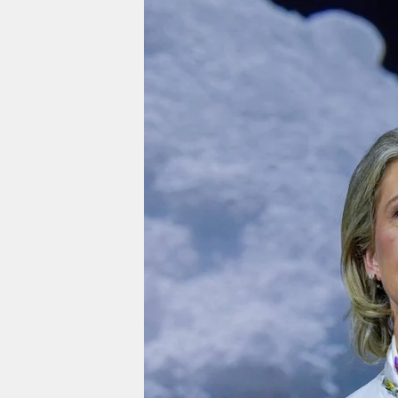
berlin
nord
wahrheit
verlag
verlag
veranstaltungen
shop
fragen & hilfe
unterstützen
abo
genossenschaft