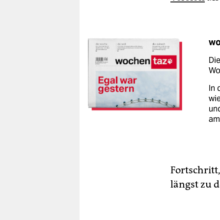
wo
Die
Woc
In 
wie
un
am
Fortschrit
längst zu 