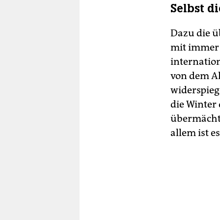
Selbst d
Dazu die üb
mit immer
internatio
von dem Al
widerspiege
die Winter
übermächti
allem ist e