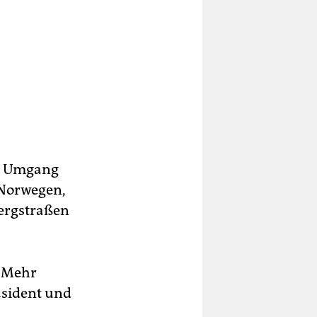
te Umgang
-Norwegen,
Bergstraßen
. Mehr
äsident und