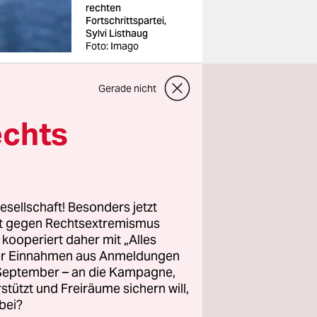
rechten
Fortschrittspartei,
Sylvi Listhaug
Foto: Imago
Gerade nicht
echts
echts bis
marmung im
se Debatte
esellschaft! Besonders jetzt
der
rt gegen Rechtsextremismus
z kooperiert daher mit „Alles
ahenten,
ller Einnahmen aus Anmeldungen
skuscheln
. September – an die Kampagne,
rstützt und Freiräume sichern will,
bei?