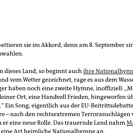
attieren sie im Akkord, denn am 8. September si
swahlen.
ben dieses Land, so beginnt auch
ihre Nationalhym
und vom Wetter gezeichnet, rage es aus dem Wass
er haben noch eine zweite Hymne, inoffiziell: „M
kleiner Ort, eine Handvoll Frieden, hingeworfen ü
“ Ein Song, eigentlich aus der EU-Beitrittsdebatt
re – nach den rechtsextremen Terroranschlägen v
 er eine neue Rolle. Das trauernde Land nahm
M
 eine Art heimliche Nationalhymne an.