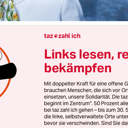
taz
zahl ich

Oslo
Anne Diekhoff
Links lesen, r
bekämpfen
 Frauen und sechs junge Männer, politisch ganz r
s, in einem großen Menschenknäuel: Gruppenu
um Salt in Oslo. Nicht, dass das Alltag wäre. Die
Mit doppelter Kraft für eine offene G
schen Jugendorganisationen Norwegens wird von 
brauchen Menschen, die sich vor O
einsetzen, unsere Solidarität. Die ta
t. Sunniva geleitet. Sie darf so etwas – die Kontr
beginnt im Zentrum“. 50 Prozent a
erade noch verbal bekämpft haben, zum Abschlus
bei taz zahl ich gehen – bis zum 30
.
die linke, selbstverwaltete Orte unte
bevor sie verschwinden. Sind Sie da