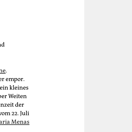
nd
ne
.
er empor.
ein kleines
ber Weiten
enzeit der
om 22. Juli
aria Menas