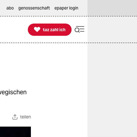
abo
genossenschaft
epaper login

taz zahl ich
taz zahl ich
rwegischen
?
teilen