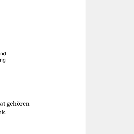
und
ung
u
rat gehören
nk.