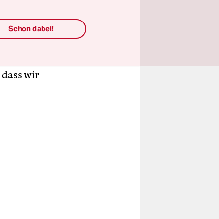
rd in
echten
Schon dabei!
m
Lesezirkel
 dass wir