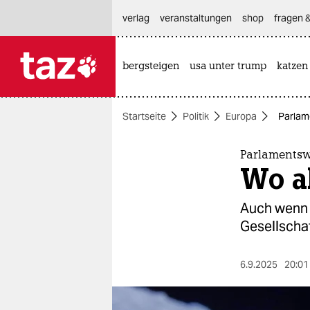
hautnavigation anspringen
hauptinhalt anspringen
footer anspringen
verlag
veranstaltungen
shop
fragen &
bergsteigen
usa unter trump
katzen

taz zahl ich
taz zahl ich
Startseite
Politik
Europa
Parlam
themen
politik
Parlaments
Wo a
öko
Auch wenn 
gesellschaft
Gesellschaf
kultur
6.9.2025
20:01
sport