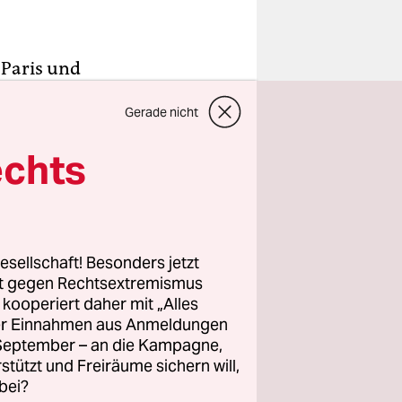
 Paris und
v Le Revers
Gerade nicht
ber 90
cht, aus
echts
d die
rgangenen
d
nde.
esellschaft! Besonders jetzt
en.
Der
rt gegen Rechtsextremismus
ischen
z kooperiert daher mit „Alles
ller Einnahmen aus Anmeldungen
. September – an die Kampagne,
rstützt und Freiräume sichern will,
2.545
bei?