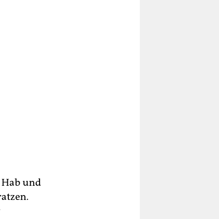
r Hab und
ratzen.
r