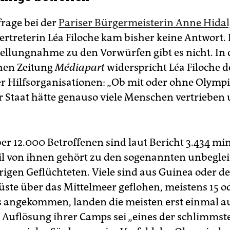
frage bei der
Pariser Bürgermeisterin Anne Hida
vertreterin Léa Filoche kam bisher keine Antwort. 
Stellungnahme zu den Vorwürfen gibt es nicht. In 
hen Zeitung
Médiapart
widerspricht Léa Filoche 
r Hilfsorganisationen: „Ob mit oder ohne Olymp
er Staat hätte genauso viele Menschen vertrieben
er 12.000 Betroffenen sind laut Bericht 3.434 mi
il von ihnen gehört zu den sogenannten unbeglei
igen Geflüchteten. Viele sind aus Guinea oder de
üste über das Mittelmeer geflohen, meistens 15 od
ris angekommen, landen die meisten erst einmal a
e Auflösung ihrer Camps sei „eines der schlimmst