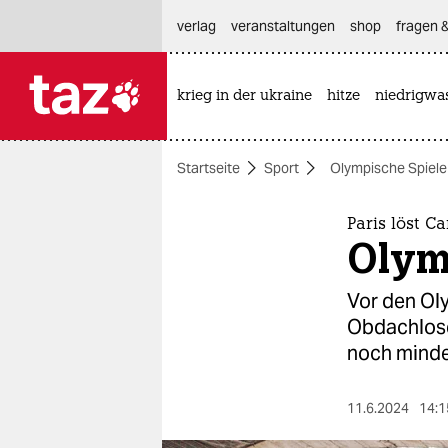
hautnavigation anspringen
hauptinhalt anspringen
footer anspringen
verlag
veranstaltungen
shop
fragen &
krieg in der ukraine
hitze
niedrigwa

taz zahl ich
taz zahl ich
Startseite
Sport
Olympische Spiele
themen
politik
Paris löst C
Olym
öko
Vor den Ol
gesellschaft
Obdachlose
noch minde
kultur
sport
11.6.2024
14:1