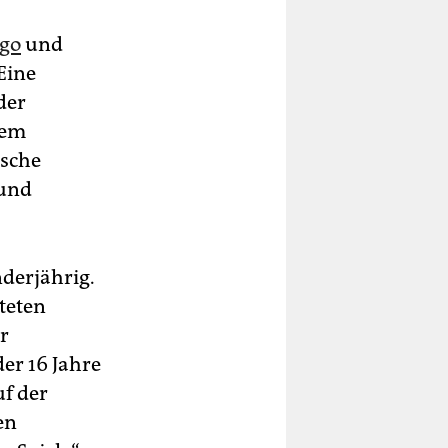
lgo
und
Eine
der
dem
ische
 und
nderjährig.
teten
r
er 16 Jahre
uf der
en