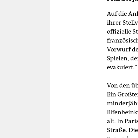
Auf die An
ihrer Stell
offizielle 
französisc
Vorwurf de
Spielen, d
evakuiert.“
Von den üb
Ein Großte
minderjähr
Elfenbeink
alt. In Pa
Straße. Di