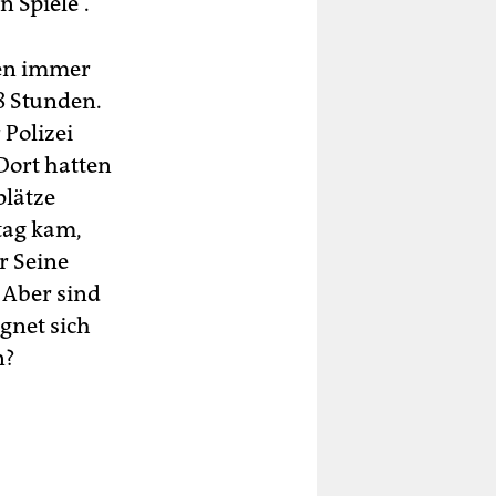
 Spiele“.
ten immer
8 Stunden.
 Polizei
Dort hatten
plätze
tag kam,
r Seine
 Aber sind
gnet sich
n?