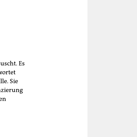
äuscht. Es
wortet
le. Sie
nzierung
en