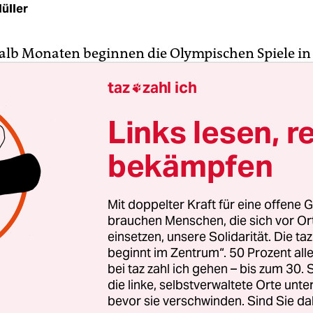
üller
alb Monaten beginnen die Olympischen Spiele in
 Hilfsorganisationen schlagen Alarm. Das Kollekti
taz
zahl ich

lle (Die Kehrseite der Medaille), bestehend aus ü
sationen, hat am 3. Juni einen Bericht veröffentli
Links lesen, r
rgeht, dass die Zwangsräumungen von Camps un
bekämpfen
ng von Menschen aus dem Großraum Paris im ve
ich zugenommen haben. Besonders betroffen sin
e, Obdachlose, Drogenabhängige und Sexarbeite
Mit doppelter Kraft für eine offene G
werden sie mit Bussen in andere Regionen gefahr
brauchen Menschen, die sich vor O
r „sozialen Säuberung“
vor dem Start der Olymp
einsetzen, unsere Solidarität. Die ta
beginnt im Zentrum“. 50 Prozent a
d immer größer.
bei taz zahl ich gehen – bis zum 30
die linke, selbstverwaltete Orte unte
ericht waren in den letzten zwölf Monaten über 1
bevor sie verschwinden. Sind Sie da