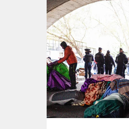
berlin
nord
wahrheit
verlag
verlag
veranstaltungen
shop
fragen & hilfe
unterstützen
abo
genossenschaft