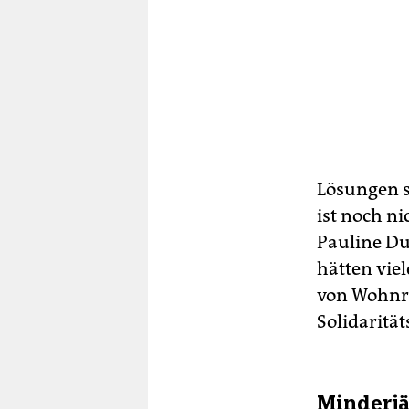
Lösungen si
ist noch n
Pauline Du­
hätten vie
von Wohnr
Solidarität
Minderjä