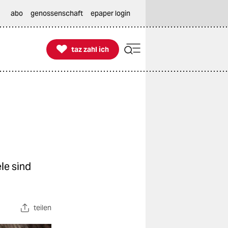
abo
genossenschaft
epaper login

taz zahl ich
taz zahl ich
le sind
teilen