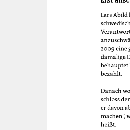
Erst ans
Lars Abild
schwedisch
Verantwort
anzuschwär
2009 eine 
damalige D
behauptet 
bezahlt.
Danach wol
schloss de
er davon a
machen“, w
heißt.