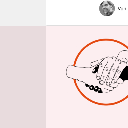
epaper login
Von
STOCKHO
vom Hals? 
das offenb
staatliche
einem PR-B
Auf Kosten
freiberufli
werden, da
mehr haben
Euro Steue