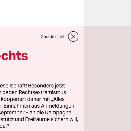
rnalisten
Gerade nicht
en sich
(DSB), der
echts
al mit
der
esellschaft! Besonders jetzt
 gefüttert
rt gegen Rechtsextremismus
z kooperiert daher mit „Alles
Recherchen
ller Einnahmen aus Anmeldungen
nd 30.000
. September – an die Kampagne,
rstützt und Freiräume sichern will,
bei?