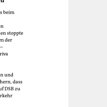
en
us beim
en
hen stoppte
em der
 –
riva
en und
hern, dass
uf DSB zu
erkehr