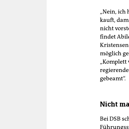
„Nein, ich 
kauft, dam
nicht vors
findet Abi
Kristensen
möglich ge
„Komplett v
regierende
gebeamt“.
Nicht ma
Bei DSB sc
Führungssp