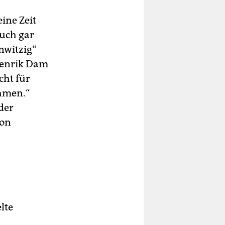
ine Zeit
auch gar
nwitzig“
 Henrik Dam
cht für
ehmen.“
der
ion
lte