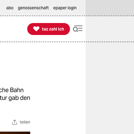
abo
genossenschaft
epaper login

taz zahl ich
taz zahl ich
sche Bahn
tur gab den
teilen