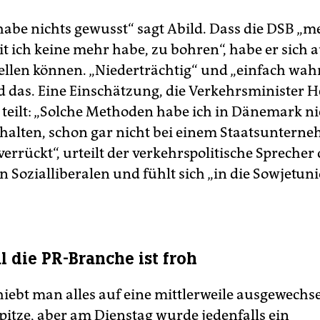
habe nichts gewusst“ sagt Abild. Dass die DSB „me
it ich keine mehr habe, zu bohren“, habe er sich 
tellen können. „Niederträchtig“ und „einfach wah
ld das. Eine Einschätzung, die Verkehrsminister
 teilt: „Solche Methoden habe ich in Dänemark ni
halten, schon gar nicht bei einem Staatsuntern
errückt“, urteilt der verkehrspolitische Sprecher 
n Sozialliberalen und fühlt sich „in die Sowjetun
l die PR-Branche ist froh
hiebt man alles auf eine mittlerweile ausgewechse
itze, aber am Dienstag wurde jedenfalls ein