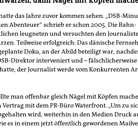
chwärzen, dann Nägel mit Köpfen mach
 hatte das Jahre zuvor kommen sehen. „DSB-Min
en Abenteuer“ schrieb er schon 2005. Die Bahn-
lichen leugneten und versuchten den Journalist
zen. Teilweise erfolgreich: Das dänische Fernse
geplante Doku, an der Abild beteiligt war, nachd
SB-Direktor interveniert und – fälschlicherweise
hatte, der Journalist werde vom Konkurrenten Ar
lte man offenbar gleich Nägel mit Köpfen mach
n Vertrag mit dem PR-Büro Waterfront. „Um zu sic
bgehalten wird, weiterhin in den Medien Druck a
ie es in einem jetzt öffentlich gewordenen Mailv