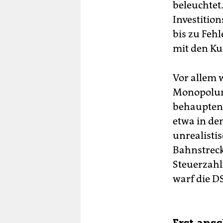
beleuchtet.
Investitio
bis zu Feh
mit den K
Vor allem
Monopolunt
behaupten:
etwa in de
unrealisti
Bahnstreck
Steuerzahl
warf die D