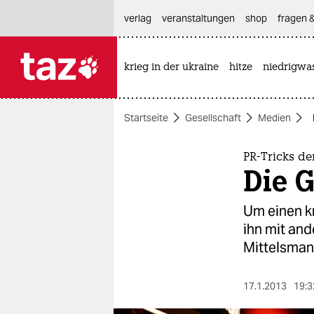
hautnavigation anspringen
hauptinhalt anspringen
footer anspringen
verlag
veranstaltungen
shop
fragen &
krieg in der ukraine
hitze
niedrigwa

taz zahl ich
taz zahl ich
Startseite
Gesellschaft
Medien
themen
politik
PR-Tricks d
Die 
öko
Um einen kr
gesellschaft
ihn mit an
Mittelsman
kultur
sport
17.1.2013
19:3