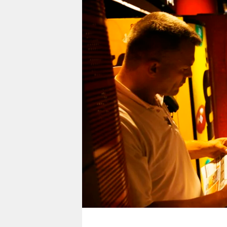
berlin
nord
wahrheit
verlag
verlag
veranstaltungen
shop
fragen & hilfe
unterstützen
abo
genossenschaft