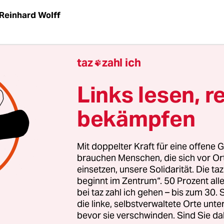
Reinhard Wolff
LM
taz
| Wie hält man sich einen unbequemen Jou
taz
zahl ich

Indem man ihn mit Arbeit überschüttet. So dacht
ar die Verantwortlichen der „Danske Statsbaner“ 
Links lesen, r
n dänischen Bahn, als sie einen merkwürdigen De
bekämpfen
üro schlossen.
 der DSB und ohne Wissen des Betroffenen sollte 
Mit doppelter Kraft für eine offene G
che Journalist mit anderen Aufträgen so ausgiebig
brauchen Menschen, die sich vor O
einsetzen, unsere Solidarität. Die ta
ss er keine Kapazität für seine kritischen Bahn-
beginnt im Zentrum“. 50 Prozent a
 würde. Das ließ sich die DSB dann jährlich ru
bei taz zahl ich gehen – bis zum 30
rgelder kosten.
die linke, selbstverwaltete Orte unte
bevor sie verschwinden. Sind Sie da