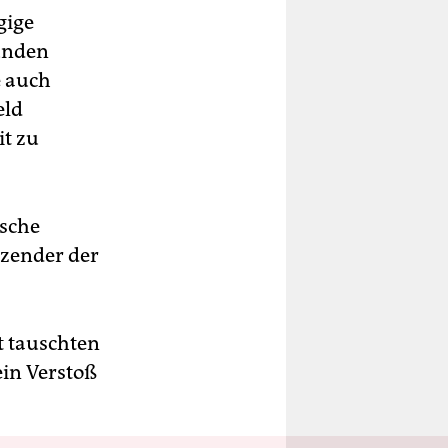
gige
ünden
e auch
eld
it zu
ische
tzender der
t tauschten
ein Verstoß