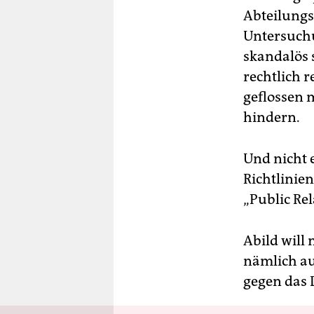
Abteilungs
Untersuch
skandalös 
rechtlich r
geflossen m
hindern.
Und nicht 
Richtlinie
„Public Re
Abild will
nämlich au
gegen das 