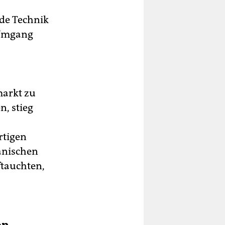
de Technik
 Umgang
markt zu
n, stieg
rtigen
änischen
ftauchten,