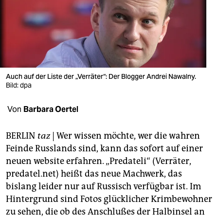
berlin
nord
wahrheit
verlag
Auch auf der Liste der „Verräter“: Der Blogger Andrei Nawalny.
Bild: dpa
verlag
veranstaltungen
Von
Barbara Oertel
shop
BERLIN
taz
| Wer wissen möchte, wer die wahren
fragen & hilfe
Feinde Russlands sind, kann das sofort auf einer
neuen website erfahren. „Predateli“ (Verräter,
unterstützen
predatel.net) heißt das neue Machwerk, das
abo
bislang leider nur auf Russisch verfügbar ist. Im
Hintergrund sind Fotos glücklicher Krimbewohner
genossenschaft
zu sehen, die ob des Anschlußes der Halbinsel an