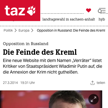

taz zahl ich
niedrigwasser
rente
landtagswahl in sachsen-anhalt
hybri

taz zahl ich
Politik
Europa
Opposition in Russland: Die Feinde des Kreml
taz zahl ich
themen
Opposition in Russland
Die Feinde des Kreml
politik
Eine neue Website mit dem Namen „Verräter“ listet
öko
Kritiker von Staatspräsident Wladimir Putin auf, die
die Annexion der Krim nicht gutheißen.
gesellschaft
27.3.2014
19:31 Uhr
teilen
kultur
sport