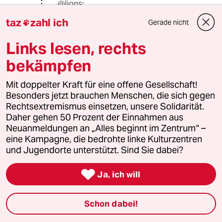
@lions:
Er heißt Alexei Anatoljewitsch
taz
zahl ich
Gerade nicht

Nawalny!!!
Und bitte glaubt nicht alles, was man
Links lesen, rechts
über ihn schreibt. Sowohl positives
als auch negatives. In den letzten
bekämpfen
Monaten kann man tatsächlich recht
wenig positives über ihn berichten.
Mit doppelter Kraft für eine offene Gesellschaft!
Besonders jetzt brauchen Menschen, die sich gegen
Rechtsextremismus einsetzen, unsere Solidarität.
Daher gehen 50 Prozent der Einnahmen aus
lions
L
Neuanmeldungen an „Alles beginnt im Zentrum“ –
28.03.2014
,
12:03 Uhr
eine Kampagne, die bedrohte linke Kulturzentren
@FellAntrop Fella:
und Jugendorte unterstützt. Sind Sie dabei?
Keine Angst, er wird hierzulande
schon überwiegend im richtigen

Ja, ich will
Licht gesehen, doch die
Meinungsfreiheit muss auch ihm
zuteil werden, darum geht´s in einer
Schon dabei!
Demokratie. Wer im Namen der
Demokratie Stimmen wie Nawalny