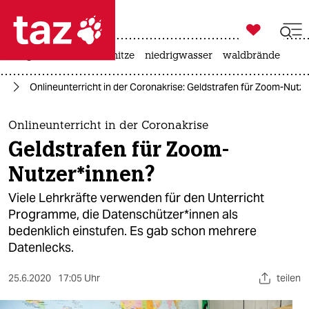

taz zahl ich
krieg in der ukraine
hitze
niedrigwasser
waldbrände

taz zahl ich
ng
Onlineunterricht in der Coronakrise: Geldstrafen für Zoom-Nutz
taz zahl ich
themen
Onlineunterricht in der Coronakrise
Geldstrafen für Zoom-
politik
Nutzer*innen?
öko
Viele Lehrkräfte verwenden für den Unterricht
Programme, die Datenschützer*innen als
gesellschaft
bedenklich einstufen. Es gab schon mehrere
Datenlecks.
kultur
sport
25.6.2020
17:05 Uhr
teilen