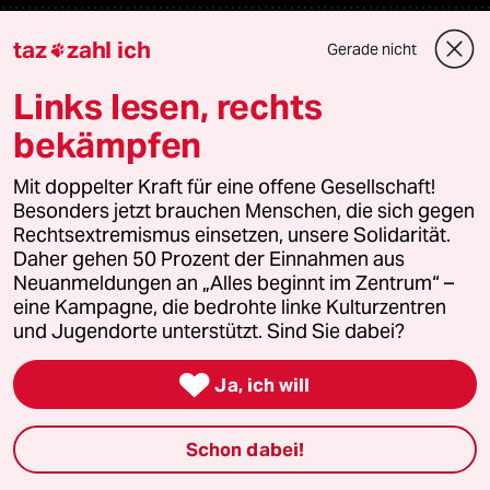
Fragen & Hilfe
taz
zahl ich
Gerade nicht

Links lesen, rechts
Feedback
bekämpfen
Aboservice
Mit doppelter Kraft für eine offene Gesellschaft!
Besonders jetzt brauchen Menschen, die sich gegen
ePaper Login
Rechtsextremismus einsetzen, unsere Solidarität.
Daher gehen 50 Prozent der Einnahmen aus
Downloads für Abonnierende
Neuanmeldungen an „Alles beginnt im Zentrum“ –
eine Kampagne, die bedrohte linke Kulturzentren
und Jugendorte unterstützt. Sind Sie dabei?
© 2026 taz Verlags und Vertriebs GmbH

Ja, ich will
Alle Rechte vorbehalten. Bei rechtlichen Fragen oder für Genehmigungen
wenden Sie sich bitte an
lizenzen@taz.de
Schon dabei!
Feedback
Redaktionsstatut
Kommune-Richtlinien
KI-