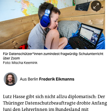
berlin
nord
wahrheit
verlag
verlag
veranstaltungen
Für Datenschützer*innen zumindest fragwürdig: Schulunterricht
über Zoom
shop
Foto: Mischa Keemink
fragen & hilfe
Aus Berlin
Frederik Eikmanns
unterstützen
abo
Lutz Hasse gibt sich nicht allzu diplomatisch: Der
genossenschaft
Thüringer Datenschutzbeauftragte drohte Anfang
Juni den LehrerInnen im Bundesland mit