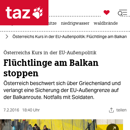

taz zahl ich
krieg in der ukraine
hitze
niedrigwasser
waldbrände

taz zahl ich
ht
Österreichs Kurs in der EU-Außenpolitik: Flüchtlinge am Balkan 
taz zahl ich
themen
Österreichs Kurs in der EU-Außenpolitik
Flüchtlinge am Balkan
politik
stoppen
öko
Österreich beschwert sich über Griechenland und
verlangt eine Sicherung der EU-Außengrenze auf
gesellschaft
der Balkanroute. Notfalls mit Soldaten.
kultur
7.2.2016
18:40 Uhr
teilen
sport