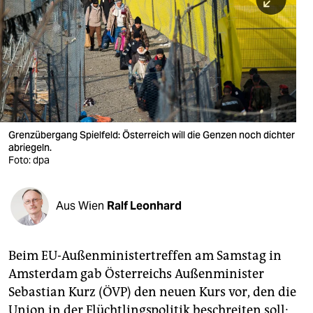
berlin
nord
wahrheit
verlag
verlag
Grenzübergang Spielfeld: Österreich will die Genzen noch dichter
abriegeln.
veranstaltungen
Foto: dpa
shop
fragen & hilfe
Aus Wien
Ralf Leonhard
unterstützen
Beim EU-Außenministertreffen am Samstag in
abo
Amsterdam gab Österreichs Außenminister
genossenschaft
Sebastian Kurz (ÖVP) den neuen Kurs vor, den die
Union in der Flüchtlingspolitik beschreiten soll: