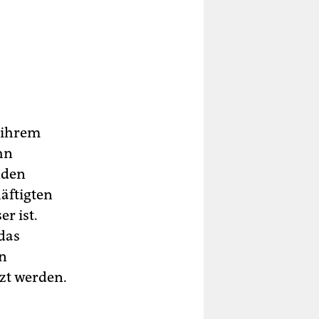
 ihrem
hn
nden
äftigten
r ist.
das
n
zt werden.