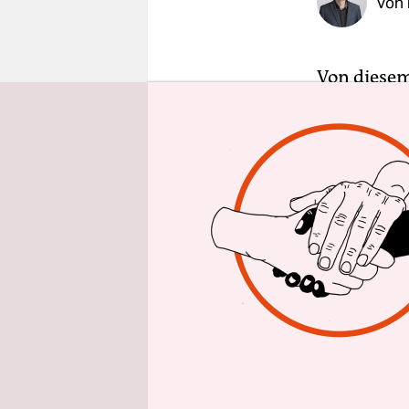
Von
epaper login
Von diesem
kaufen. D
etabliert 
in Amsterd
künftig 10
allerdings
verkaufen 
Ähnlich wi
Fairphone 
Vergleich 
Arbeiter*i
Lohnbonus,