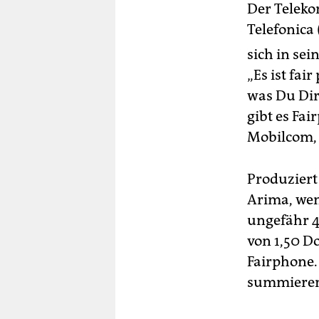
Der Telek
Telefonica 
sich in se
„Es ist fai
was Du Di
gibt es Fa
Mobilcom, 
Produziert
Arima, wen
ungefähr 4
von 1,50 D
Fairphone.
summiere