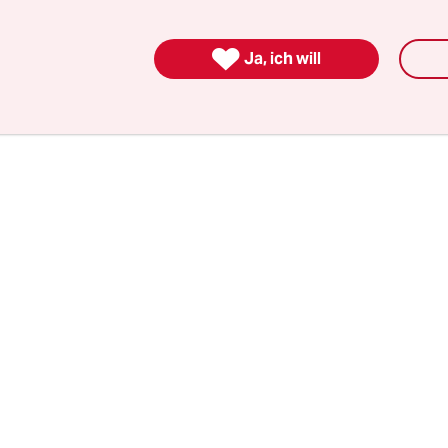
eier Herstellung, und das Gerät ist modular aufge
 es leicht reparieren kann.

Ja, ich will