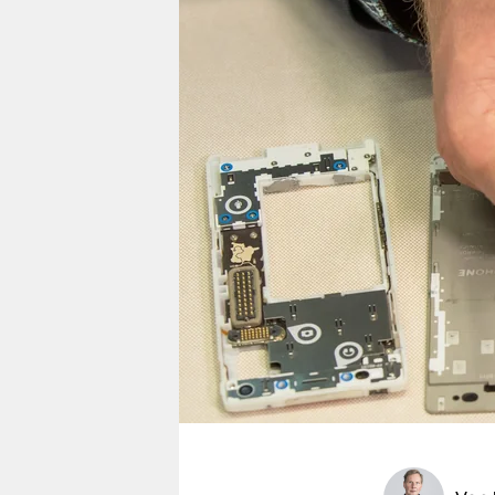
berlin
nord
wahrheit
verlag
verlag
veranstaltungen
shop
fragen & hilfe
unterstützen
abo
genossenschaft