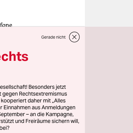
afone
nspruch
Gerade nicht
der Firma
t werden
echts
 das
ler
Exemplare.
esellschaft! Besonders jetzt
rt gegen Rechtsextremismus
as
z kooperiert daher mit „Alles
ität im
ller Einnahmen aus Anmeldungen
. September – an die Kampagne,
alten einen
rstützt und Freiräume sichern will,
bei?
aus