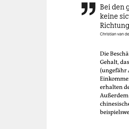
Bei den 

keine si
Richtun
Christian van d
Die Beschä
Gehalt, da
(ungefähr 
Einkommen 
erhalten de
Außerdem z
chinesisc
beispielsw