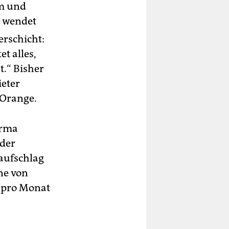
m und
– wendet
erschicht:
et alles,
.“ Bisher
ieter
 Orange.
irma
 der
aufschlag
ne von
 pro Monat