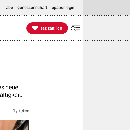
abo
genossenschaft
epaper login

taz zahl ich
taz zahl ich
as neue
ltigkeit.
teilen