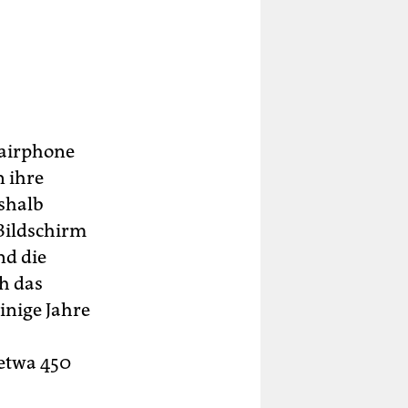
Fairphone
n ihre
eshalb
Bildschirm
nd die
h das
inige Jahre
 etwa 450