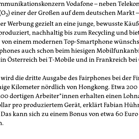
ommunikationskonzern Vodafone – neben Teleko
(O
) einer der Großen auf dem deutschen Markt 
2
iner Werbung gezielt an eine junge, bewusste Käuf
r produziert, nachhaltig bis zum Recycling und biet
r von einem modernen Top-Smartphone wünschst
irphones auch schon beim hiesigen Mobilfunkanb
in Österreich bei T-Mobile und in Frankreich bei
 wird die dritte Ausgabe des Fairphones bei der F
ige Kilometer nördlich von Hongkong. Etwa 200
00 dortigen Arbeiter*innen erhalten einen Lohn
ollar pro produziertem Gerät, erklärt Fabian Hüh
 Das kann sich zu einem Bonus von etwa 60 Euro
n.