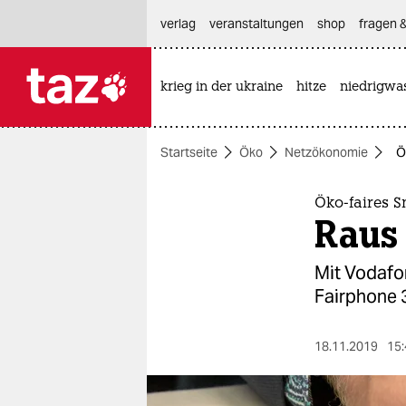
hautnavigation anspringen
hauptinhalt anspringen
footer anspringen
verlag
veranstaltungen
shop
fragen &
krieg in der ukraine
hitze
niedrigwa

taz zahl ich
taz zahl ich
Startseite
Öko
Netzökonomie
Ö
themen
politik
Öko-faires 
Raus 
öko
Mit Vodafo
gesellschaft
Fairphone 3
kultur
18.11.2019
15:
sport