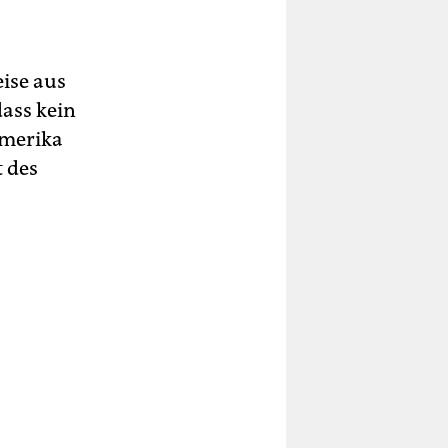
ise aus
 dass kein
amerika
 des