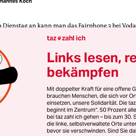
Hannes Koch
 Dienstag an kann man das Fairphone 3 bei Vod
as Smartphone mit ökologischem und sozialem A
taz
zahl ich

sich damit auf dem Massenmarkt. Nach Angaben 
am steigt auch die Produk­tionsmenge. Angepeil
Links lesen, r
0.000 Stück pro Jahr. Auf dem Gesamtmarkt sind
bekämpfen
 nur Spurenelemente: Die konventionellen Herstel
in diesem Jahr weltweit wieder über 1 Milliarde 
Mit doppelter Kraft für eine offene G
brauchen Menschen, die sich vor O
e seine beiden
Vorgängermodelle
zeichnet sich d
einsetzen, unsere Solidarität. Die ta
3 durch eine höhere ökologische und soziale Qual
beginnt im Zentrum“. 50 Prozent a
zu fast allen anderen Handycomputern aus. Die
bei taz zahl ich gehen – bis zum 30
nnen in der Fabrik im chinesischen Shen­zhen erh
die linke, selbstverwaltete Orte unte
bevor sie verschwinden. Sind Sie da
 einige der verwendeten Materialien stammen 