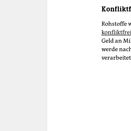
Konflikt
Rohstoffe 
konfliktfr
Geld an Mi
werde nach
verarbeite