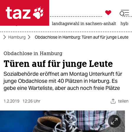

taz zahl ich
niedrigwasser
rente
landtagswahl in sachsen-anhalt
hybri

taz zahl ich
d
Hamburg
Obdachlose in Hamburg: Türen auf für junge Leute
taz zahl ich
themen
Obdachlose in Hamburg
Türen auf für junge Leute
politik
Sozialbehörde eröffnet am Montag Unterkunft für
öko
junge Obdachlose mit 40 Plätzen in Harburg. Es
gebe eine Warteliste, aber auch noch freie Plätze
gesellschaft
1.2.2019
12:26 Uhr
teilen
kultur
sport