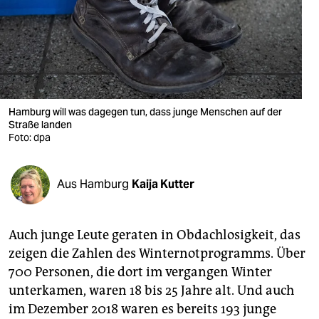
berlin
nord
wahrheit
verlag
Hamburg will was dagegen tun, dass junge Menschen auf der
Straße landen
verlag
Foto: dpa
veranstaltungen
shop
Aus Hamburg
Kaija Kutter
fragen & hilfe
Auch junge Leute geraten in Obdachlosigkeit, das
unterstützen
zeigen die Zahlen des Winternotprogramms. Über
abo
700 Personen, die dort im vergangen Winter
unterkamen, waren 18 bis 25 Jahre alt. Und auch
genossenschaft
im Dezember 2018 waren es bereits 193 junge