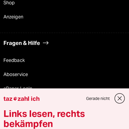
Shop
Anzeigen
Fragen & Hilfe
Feedback
Aboservice
ePaper Login
taz
zahl ich
Gerade nicht

Downloads für Abonnierende
Links lesen, rechts
bekämpfen
© 2026 taz Verlags und Vertriebs GmbH