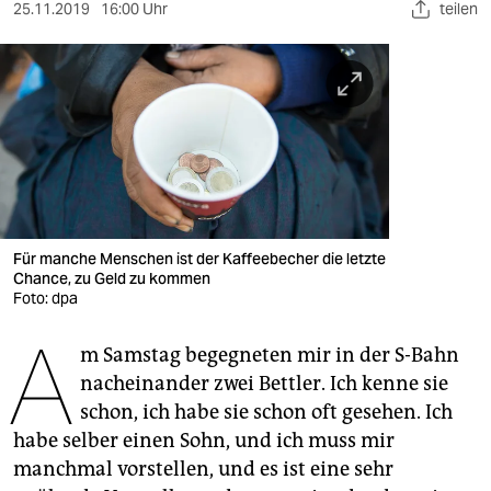
berlin
25.11.2019
16:00 Uhr
teilen
nord
wahrheit
verlag
verlag
veranstaltungen
Für manche Menschen ist der Kaffeebecher die letzte
shop
Chance, zu Geld zu kommen
Foto: dpa
fragen & hilfe
A
m Samstag begegneten mir in der S-Bahn
unterstützen
nacheinander zwei Bettler. Ich kenne sie
abo
schon, ich habe sie schon oft gesehen. Ich
habe selber einen Sohn, und ich muss mir
genossenschaft
manchmal vorstellen, und es ist eine sehr