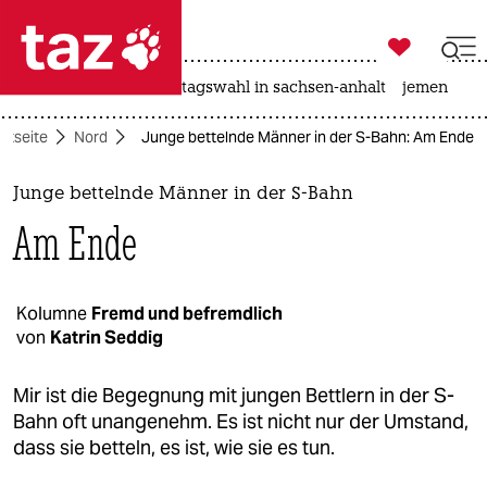

taz zahl ich
drohnen
rente
landtagswahl in sachsen-anhalt
jemen

taz zahl ich
rtseite
Nord
Junge bettelnde Männer in der S-Bahn: Am Ende
taz zahl ich
themen
Junge bettelnde Männer in der S-Bahn
Am Ende
politik
öko
Kolumne
Fremd und befremdlich
von
Katrin Seddig
gesellschaft
kultur
Mir ist die Begegnung mit jungen Bettlern in der S-
Bahn oft unangenehm. Es ist nicht nur der Umstand,
sport
dass sie betteln, es ist, wie sie es tun.