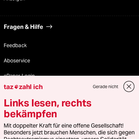
Fragen & Hilfe
Feedback
Aboservice
ePaper Login
taz
zahl ich
Gerade nicht

Downloads für Abonnierende
Links lesen, rechts
bekämpfen
© 2026 taz Verlags und Vertriebs GmbH
Mit doppelter Kraft für eine offene Gesellschaft!
Alle Rechte vorbehalten. Bei rechtlichen Fragen oder für Genehmigungen
wenden Sie sich bitte an
lizenzen@taz.de
Besonders jetzt brauchen Menschen, die sich gegen