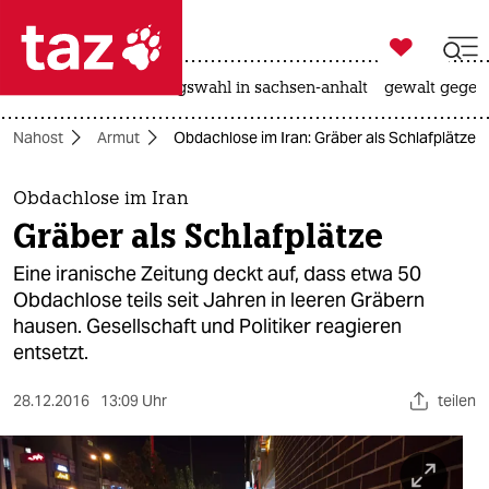

taz zahl ich
hitze
surfen
landtagswahl in sachsen-anhalt
gewalt gegen

taz zahl ich
Nahost
Armut
Obdachlose im Iran: Gräber als Schlafplätze
taz zahl ich
themen
Obdachlose im Iran
Gräber als Schlafplätze
politik
Eine iranische Zeitung deckt auf, dass etwa 50
öko
Obdachlose teils seit Jahren in leeren Gräbern
hausen. Gesellschaft und Politiker reagieren
gesellschaft
entsetzt.
kultur
28.12.2016
13:09 Uhr
teilen
sport