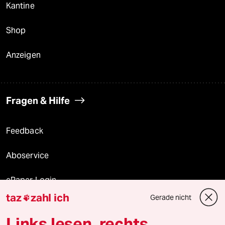
Kantine
Shop
Anzeigen
Fragen & Hilfe
Feedback
Aboservice
ePaper Login
taz
zahl ich
Gerade nicht

Downloads für Abonnierende
Links lesen, rechts