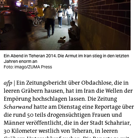
berlin
nord
wahrheit
verlag
verlag
Ein Abend in Teheran 2014. Die Armut im Iran stieg in den letzten
Jahren enorm an
veranstaltungen
Foto: imago/ZUMA Press
shop
afp
| Ein Zeitungsbericht über Obdachlose, die in
fragen & hilfe
leeren Gräbern hausen, hat im Iran die Wellen der
Empörung hochschlagen lassen. Die Zeitung
unterstützen
Scharwand
hatte am Dienstag eine Reportage über
die rund 50 teils drogensüchtigen Frauen und
abo
Männer veröffentlicht, die in der Stadt Schahriar,
genossenschaft
30 Kilometer westlich von Teheran, in leeren