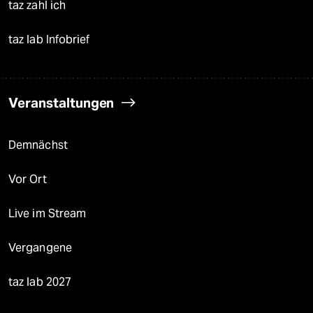
taz zahl ich
taz lab Infobrief
Veranstaltungen
Demnächst
Vor Ort
Live im Stream
Vergangene
taz lab 2027