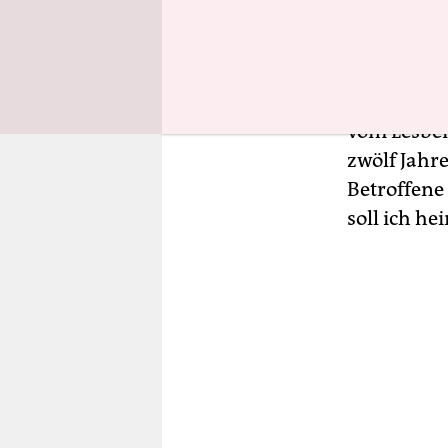
bei akuter
Arbeitskre
Männer bek
sei die Ho
vom Lesben
zwölf Jahre
Betroffene
soll ich he