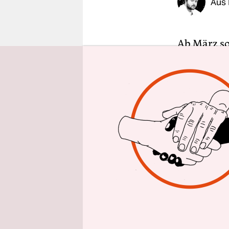
Aus 
epaper login
Ab März so
Personen g
Plätze in 
100.000 Eu
der „Krise
unterkomm
sowie häus
Geschlechts
heißt. Der 
langfristi
Während si
Arbeitskre