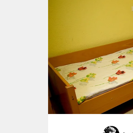
berlin
nord
wahrheit
verlag
verlag
veranstaltungen
shop
fragen & hilfe
unterstützen
abo
genossenschaft