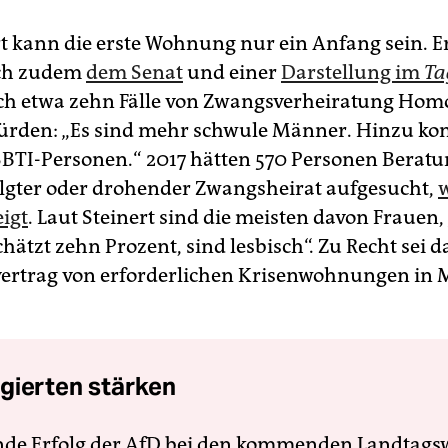
rt kann die erste Wohnung nur ein Anfang sein. E
ch zudem
dem Senat
und einer
Darstellung im
Ta
ich etwa zehn Fälle von Zwangsverheiratung Hom
ürden: „Es sind mehr schwule Männer. Hinzu k
BTI-Personen.“ 2017 hätten 570 Personen Beratu
lgter oder drohender Zwangsheirat aufgesucht,
w
igt
. Laut Steinert sind die meisten davon Frauen, 
hätzt zehn Prozent, sind lesbisch“. Zu Recht sei 
vertrag von erforderlichen Krisenwohnungen in
gierten stärken
nde Erfolg der AfD bei den kommenden Landtags