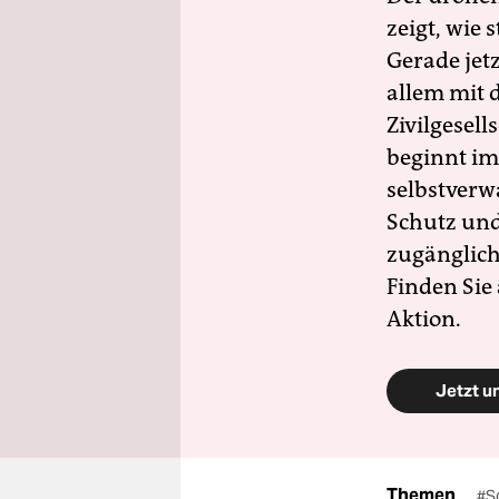
zeigt, wie
Gerade jet
allem mit d
Zivilgesell
beginnt im
selbstverw
Schutz und 
zugänglich
Finden Sie
Aktion.
Jetzt u
Themen
#S