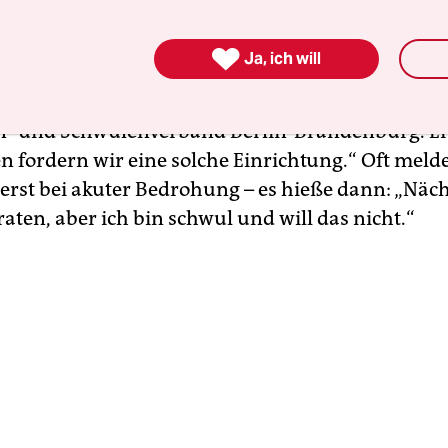
 Bedrohung Hilfsangebote. Für 2018 sind dem Ber
is gegen Zwangsverheiratung 41 Fälle von Jungen

Ja, ich will
annt, die von Zwangsheirat betroffen waren. In 
mosexualität dafür maßgeblich gewesen, so Jörg S
- und Schwulenverband Berlin-Brandenburg. Er s
n fordern wir eine solche Einrichtung.“ Oft meld
 erst bei akuter Bedrohung – es hieße dann: „Näc
iraten, aber ich bin schwul und will das nicht.“