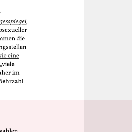
r
gesspiegel
,
osexueller
ommen die
ngsstellen
ie eine
„viele
daher im
 Mehrzahl
wahlen