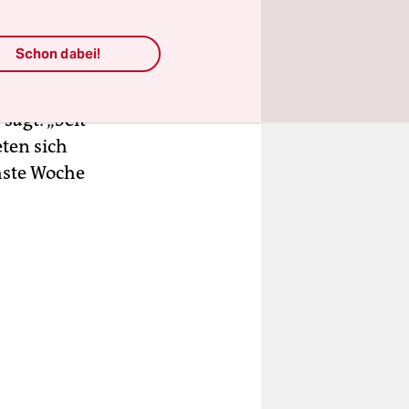
liner
 und
Schon dabei!
20 Fällen
teinert
agt: „Seit
eten sich
hste Woche