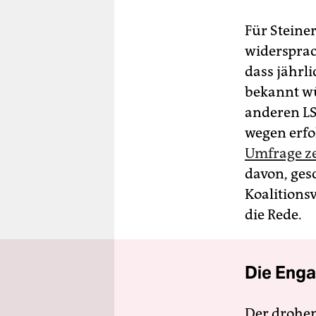
Für Steine
widerspra
dass jährl
bekannt w
anderen LS
wegen erfo
Umfrage ze
davon, gesc
Koalitions
die Rede.
Die Enga
Der drohe