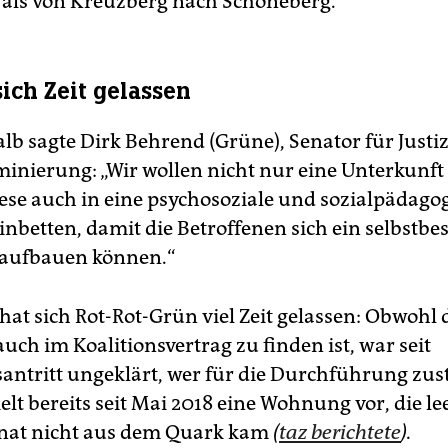
als von Kreuzberg nach Schöneberg.
sich Zeit gelassen
lb sagte Dirk Behrend (Grüne), Senator für Justi
minierung: „Wir wollen nicht nur eine Unterkunft
ese auch in eine psychosoziale und sozialpädago
inbetten, damit die Betroffenen sich ein selbstb
 aufbauen können.“
hat sich Rot-Rot-Grün viel Zeit gelassen: Obwohl 
ch im Koalitionsvertrag zu finden ist, war seit
antritt ungeklärt, wer für die Durchführung zust
lt bereits seit Mai 2018 eine Wohnung vor, die lee
enat nicht aus dem Quark kam
(
taz berichtete
).