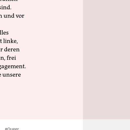
sind.
h und vor
lles
 linke,
ür deren
n, frei
ngagement.
e unsere
t
#Queer