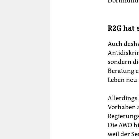
Dortmund 
R2G hat 
Auch desha
Antidiskri
sondern di
Beratung e
Leben neu
Allerdings 
Vorhaben au
Regierungs
Die AWO hie
weil der S