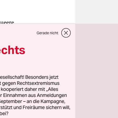
queere
sind. Fünf
Gerade nicht
de mit
sollen in
echts
n anonym
r Ehre
s Senats
esellschaft! Besonders jetzt
rt gegen Rechtsextremismus
 aber in ein
z kooperiert daher mit „Alles
ller Einnahmen aus Anmeldungen
. September – an die Kampagne,
en laut
rstützt und Freiräume sichern will,
bei?
ule Männer