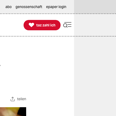
abo
genossenschaft
epaper login

taz zahl ich
taz zahl ich
g
teilen