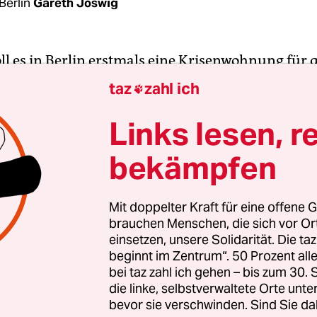
Berlin
Gareth Joswig
ll es in Berlin erstmals eine Krisenwohnung für 
eben, die von Gewalt und Zwangsheirat bedroht 
taz
zahl ich

einer Wohneinrichtung will der Senat bis Jahresen
ro ausstatten. Ähnlich wie in einem Frauenhaus 
Links lesen, r
n- und Zufluchtsunterkunft für LSBTI“ Persone
bekämpfen
en, die unter „sogenannter Gewalt im Namen de
licher Gewalt gegen sexuelle Orientierung oder
identität“ leiden, wie es in der
Ausschreibung de
Mit doppelter Kraft für eine offene G
brauchen Menschen, die sich vor O
Förderzeitraum läuft zunächst bis Ende 2019, soll
einsetzen, unsere Solidarität. Die ta
ges Hilfsangebot münden.
beginnt im Zentrum“. 50 Prozent a
bei taz zahl ich gehen – bis zum 30
ch Lesben bislang an Frauenhäuser wenden, fehl
die linke, selbstverwaltete Orte unte
bevor sie verschwinden. Sind Sie da
is gegen Zwangsverheiratung vor allem für schw