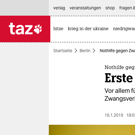
hautnavigation anspringen
hauptinhalt anspringen
footer anspringen
verlag
veranstaltungen
shop
fragen &
hitze
krieg in der ukraine
niedrigwa

taz zahl ich
taz zahl ich
Startseite
Berlin
Nothilfe gegen Zw
themen
politik
Nothilfe ge
Erst
öko
Vor allem f
gesellschaft
Zwangsverh
kultur
16.1.2019
18:0
sport