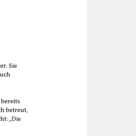
r. Sie
auch
bereits
h betreut,
ht: „Die
h