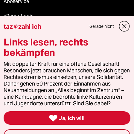
Aboservice
ePaper Login
taz
zahl ich
Gerade nicht

Downloads für Abonnierende
Links lesen, rechts
bekämpfen
© 2026 taz Verlags und Vertriebs GmbH
Alle Rechte vorbehalten. Bei rechtlichen Fragen oder für Genehmigungen
Mit doppelter Kraft für eine offene Gesellschaft!
wenden Sie sich bitte an
lizenzen@taz.de
Besonders jetzt brauchen Menschen, die sich gegen
Rechtsextremismus einsetzen, unsere Solidarität.
Daher gehen 50 Prozent der Einnahmen aus
Feedback
Redaktionsstatut
Kommune-Richtlinien
KI-
Neuanmeldungen an „Alles beginnt im Zentrum“ –
eine Kampagne, die bedrohte linke Kulturzentren
Leitlinie
Informant
Datenschutz
Impressum
AGB
und Jugendorte unterstützt. Sind Sie dabei?
Seitenwende
Einwilligungen widerrufen (Ads)

Ja, ich will