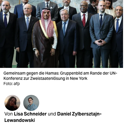
berlin
nord
wahrheit
verlag
verlag
veranstaltungen
Gemeinsam gegen die Hamas: Gruppenbild am Rande der UN-
shop
Konferenz zur Zweistaatenlösung in New York
Foto: afp
fragen & hilfe
unterstützen
abo
Von
Lisa Schneider
und
Daniel Zylbersztajn-
genossenschaft
Lewandowski