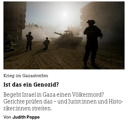
Krieg im Gazastreifen
Ist das ein Genozid?
Begeht Israel in Gaza einen Völkermord?
Gerichte prüfen das – und Ju­ris­t:in­nen und His­to­
ri­ke­r:in­nen streiten.
Von
Judith Poppe