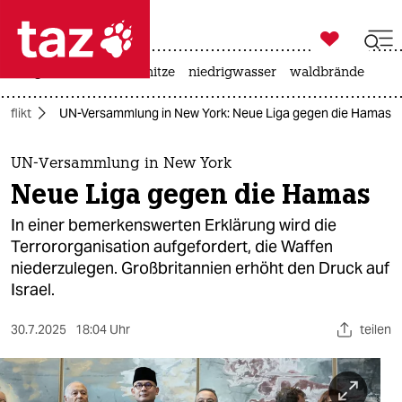

taz zahl ich
krieg in der ukraine
hitze
niedrigwasser
waldbrände

taz zahl ich
nflikt
UN-Versammlung in New York: Neue Liga gegen die Hamas
taz zahl ich
themen
UN-Versammlung in New York
Neue Liga gegen die Hamas
politik
In einer bemerkenswerten Erklärung wird die
öko
Terrororganisation aufgefordert, die Waffen
niederzulegen. Großbritannien erhöht den Druck auf
gesellschaft
Israel.
kultur
30.7.2025
18:04 Uhr
teilen
sport