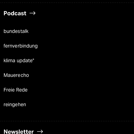
Podcast
bundestalk
fernverbindung
klima update°
Mauerecho
Freie Rede
reingehen
Newsletter