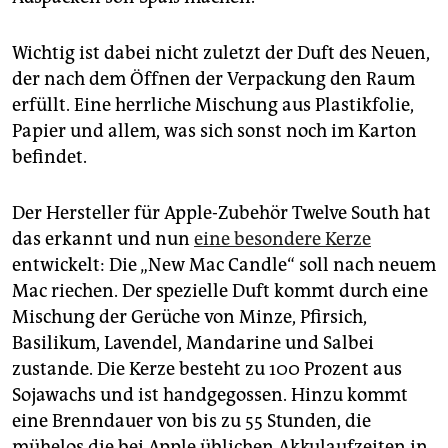
epaper login
Wichtig ist dabei nicht zuletzt der Duft des Neuen,
der nach dem Öffnen der Verpackung den Raum
erfüllt. Eine herrliche Mischung aus Plastikfolie,
Papier und allem, was sich sonst noch im Karton
befindet.
Der Hersteller für Apple-Zubehör Twelve South hat
das erkannt und nun
eine besondere Kerze
entwickelt: Die „New Mac Candle“ soll nach neuem
Mac riechen. Der spezielle Duft kommt durch eine
Mischung der Gerüche von Minze, Pfirsich,
Basilikum, Lavendel, Mandarine und Salbei
zustande. Die Kerze besteht zu 100 Prozent aus
Sojawachs und ist handgegossen. Hinzu kommt
eine Brenndauer von bis zu 55 Stunden, die
mühelos die bei Apple üblichen Akkulaufzeiten in