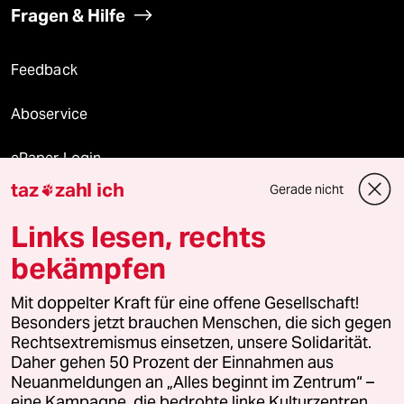
Fragen & Hilfe
Feedback
Aboservice
ePaper Login
taz
zahl ich
Gerade nicht

Downloads für Abonnierende
Links lesen, rechts
bekämpfen
© 2026 taz Verlags und Vertriebs GmbH
Alle Rechte vorbehalten. Bei rechtlichen Fragen oder für Genehmigungen
Mit doppelter Kraft für eine offene Gesellschaft!
wenden Sie sich bitte an
lizenzen@taz.de
Besonders jetzt brauchen Menschen, die sich gegen
Rechtsextremismus einsetzen, unsere Solidarität.
Daher gehen 50 Prozent der Einnahmen aus
Feedback
Redaktionsstatut
Kommune-Richtlinien
KI-
Neuanmeldungen an „Alles beginnt im Zentrum“ –
eine Kampagne, die bedrohte linke Kulturzentren