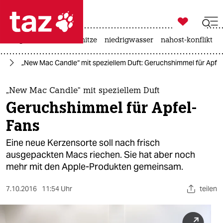

taz zahl ich
krieg in der ukraine
hitze
niedrigwasser
nahost-konflikt

taz zahl ich
um
„New Mac Candle“ mit speziellem Duft: Geruchshimmel für Apfe
taz zahl ich
themen
„New Mac Candle“ mit speziellem Duft
Geruchshimmel für Apfel-
politik
Fans
öko
Eine neue Kerzensorte soll nach frisch
ausgepackten Macs riechen. Sie hat aber noch
gesellschaft
mehr mit den Apple-Produkten gemeinsam.
kultur
7.10.2016
11:54 Uhr
teilen
sport