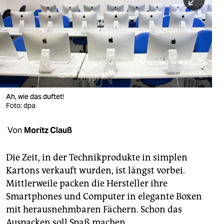
berlin
nord
wahrheit
verlag
verlag
Ah, wie das duftet!
Foto: dpa
veranstaltungen
shop
Von
Moritz Clauß
fragen & hilfe
Die Zeit, in der Technikprodukte in simplen
unterstützen
Kartons verkauft wurden, ist längst vorbei.
Mittlerweile packen die Hersteller ihre
abo
Smartphones und Computer in elegante Boxen
genossenschaft
mit herausnehmbaren Fächern. Schon das
Auspacken soll Spaß machen.