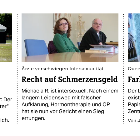
Ärzte verschwiegen Intersexualität
Quee
Recht auf Schmerzensgeld
Far
Michaela R. ist intersexuell. Nach einem
Der 
langem Leidensweg mit falscher
exist
: Der
Aufklärung, Hormontherapie und OP
Papie
ter“
hat sie nun vor Gericht einen Sieg
Zent
errungen.
ich.
Von
J