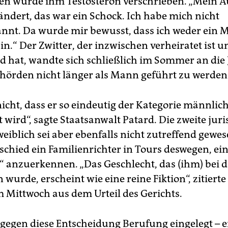
ren wurde ihm Testosteron verschrieben. „Mein 
ändert, das war ein Schock. Ich habe mich nicht
nnt. Da wurde mir bewusst, dass ich weder ein
in.“ Der Zwitter, der inzwischen verheiratet ist u
d hat, wandte sich schließlich im Sommer an die 
hörden nicht länger als Mann geführt zu werden
nicht, dass er so eindeutig der Kategorie männlic
wird“, sagte Staatsanwalt Patard. Die zweite juri
eiblich sei aber ebenfalls nicht zutreffend gewe
schied ein Familienrichter in Tours deswegen, ein
“ anzuerkennen. „Das Geschlecht, das (ihm) bei 
wurde, erscheint wie eine reine Fiktion“, zitierte
 Mittwoch aus dem Urteil des Gerichts.
 gegen diese Entscheidung Berufung eingelegt – er