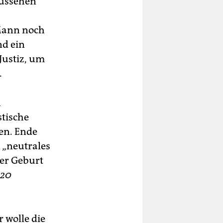
Aussehen
 Mann noch
nd ein
Justiz, um
.
h
stische
sen. Ende
 „neutrales
der Geburt
20
 wolle die