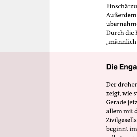
Einschätzu
Außerdem k
übernehmen
Durch die 
„männlich“
Die Enga
Der drohe
zeigt, wie
Gerade jet
allem mit d
Zivilgesell
beginnt im