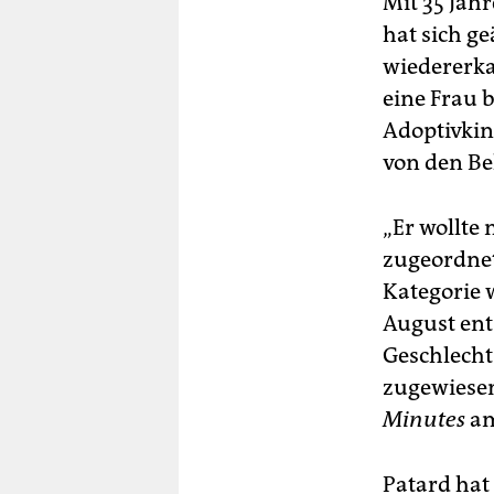
Mit 35 Jah
hat sich ge
wiedererka
eine Frau b
Adoptivkin
von den Be
„Er wollte 
zugeordnet 
Kategorie w
August ent
Geschlecht
zugewiesen 
Minutes
am
Patard hat