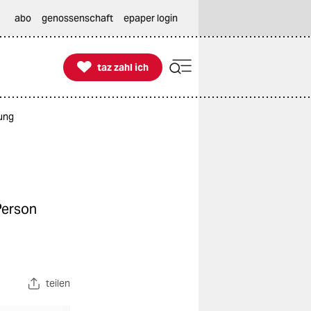
abo
genossenschaft
epaper login

taz zahl ich
taz zahl ich
sung
Person
teilen