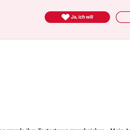
 die klagende Person der Zeitung. „Ich hatte keine
eln wurden nicht stärker.“

Ja, ich will