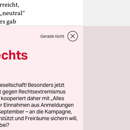
rreicht,
 „neutral“
urs gab
kumenten
Gerade nicht
Joël Patard
 eine
echts
rundlage
 Fall
esellschaft! Besonders jetzt
rt gegen Rechtsextremismus
d einem
z kooperiert daher mit „Alles
ller Einnahmen aus Anmeldungen
. September – an die Kampagne,
t
rstützt und Freiräume sichern will,
kein Junge
bei?