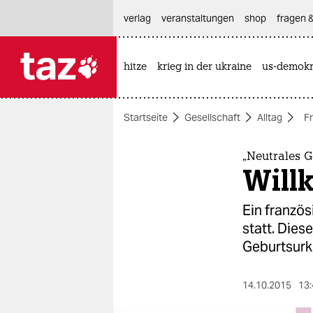
hautnavigation anspringen
hauptinhalt anspringen
footer anspringen
verlag
veranstaltungen
shop
fragen &
hitze
krieg in der ukraine
us-demokr

taz zahl ich
taz zahl ich
Startseite
Gesellschaft
Alltag
F
themen
politik
„Neutrales G
Will
öko
Ein französ
gesellschaft
statt. Dies
Geburtsurk
kultur
sport
14.10.2015
13: