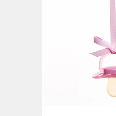
berlin
nord
wahrheit
verlag
verlag
veranstaltungen
shop
fragen & hilfe
unterstützen
abo
genossenschaft