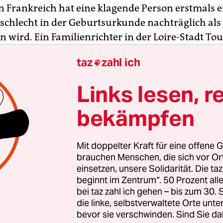
In Frankreich hat eine klagende Person erstmals e
eschlecht in der Geburtsurkunde nachträglich als
n wird. Ein Familienrichter in der Loire-Stadt To
ag des Intersexuellen statt, der in Behördendo
taz
zahl ich

s männlich geführt wurde, wie Vize-Staatsanwalt 
h sagte. Es handle sich seiner Kenntnis nach um
Links lesen, r
 Frankreich, für die es aber keine gesetzliche G
bekämpfen
-Tageszeitung
20 Minutes
hatte als erstes über den
Mit doppelter Kraft für eine offene G
 Demnach kam der nicht namentlich genannte
brauchen Menschen, die sich vor O
it 1951 mit einer kaum entwickelten Vagina un
einsetzen, unsere Solidarität. Die ta
beginnt im Zentrum“. 50 Prozent a
is“, aber ohne Hoden auf die Welt. In seiner
bei taz zahl ich gehen – bis zum 30
kunde wurde trotzdem ein männliches Geschlech
die linke, selbstverwaltete Orte unte
en. „In meiner Jugend habe ich gemerkt, dass ich 
bevor sie verschwinden. Sind Sie da