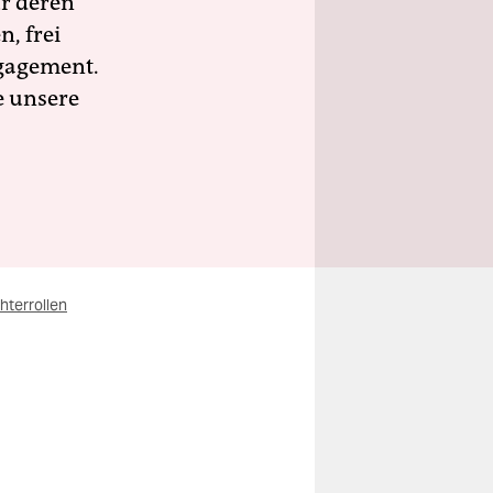
ür deren
n, frei
ngagement.
e unsere
terrollen