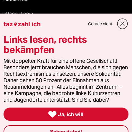
ePaper Login
taz
zahl ich
Gerade nicht

Downloads für Abonnierende
Links lesen, rechts
bekämpfen
© 2026 taz Verlags und Vertriebs GmbH
Mit doppelter Kraft für eine offene Gesellschaft!
Alle Rechte vorbehalten. Bei rechtlichen Fragen oder für Genehmigungen
wenden Sie sich bitte an
lizenzen@taz.de
Besonders jetzt brauchen Menschen, die sich gegen
Rechtsextremismus einsetzen, unsere Solidarität.
Daher gehen 50 Prozent der Einnahmen aus
Feedback
Redaktionsstatut
Kommune-Richtlinien
KI-
Neuanmeldungen an „Alles beginnt im Zentrum“ –
eine Kampagne, die bedrohte linke Kulturzentren
Leitlinie
Informant
Datenschutz
Impressum
AGB
und Jugendorte unterstützt. Sind Sie dabei?
Seitenwende
Einwilligungen widerrufen (Ads)

Ja, ich will
Schon dabei!