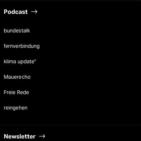
Podcast
bundestalk
fernverbindung
klima update°
Mauerecho
Freie Rede
reingehen
Newsletter