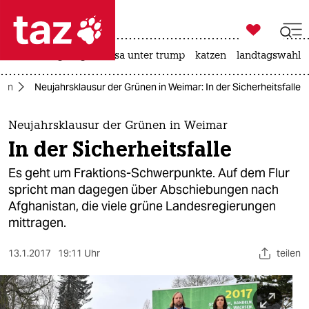

taz zahl ich
hitze
bergsteigen
usa unter trump
katzen
landtagswahl i

taz zahl ich
tan
Neujahrsklausur der Grünen in Weimar: In der Sicherheitsfalle
taz zahl ich
themen
Neujahrsklausur der Grünen in Weimar
In der Sicherheitsfalle
politik
Es geht um Fraktions-Schwerpunkte. Auf dem Flur
öko
spricht man dagegen über Abschiebungen nach
Afghanistan, die viele grüne Landesregierungen
gesellschaft
mittragen.
kultur
13.1.2017
19:11 Uhr
teilen
sport