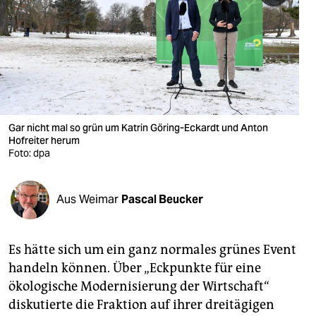
berlin
nord
wahrheit
verlag
verlag
Gar nicht mal so grün um Katrin Göring-Eckardt und Anton
Hofreiter herum
veranstaltungen
Foto: dpa
shop
Aus Weimar
Pascal Beucker
fragen & hilfe
unterstützen
Es hätte sich um ein ganz normales grünes Event
abo
handeln können. Über „Eckpunkte für eine
ökologische Modernisierung der Wirtschaft“
genossenschaft
diskutierte die Fraktion auf ihrer dreitägigen