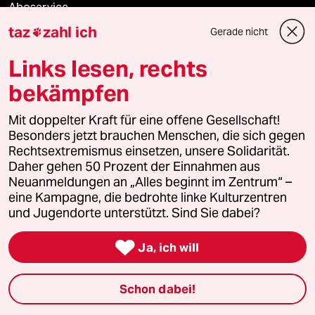
Aboservice
taz
zahl ich
Gerade nicht

ePaper Login
Links lesen, rechts
Downloads für Abonnierende
bekämpfen
Mit doppelter Kraft für eine offene Gesellschaft!
Besonders jetzt brauchen Menschen, die sich gegen
© 2026 taz Verlags und Vertriebs GmbH
Rechtsextremismus einsetzen, unsere Solidarität.
Alle Rechte vorbehalten. Bei rechtlichen Fragen oder für Genehmigungen
wenden Sie sich bitte an
lizenzen@taz.de
Daher gehen 50 Prozent der Einnahmen aus
Neuanmeldungen an „Alles beginnt im Zentrum“ –
eine Kampagne, die bedrohte linke Kulturzentren
Feedback
Redaktionsstatut
Kommune-Richtlinien
KI-
und Jugendorte unterstützt. Sind Sie dabei?
Leitlinie
Informant
Datenschutz
Impressum
AGB

Ja, ich will
Seitenwende
Einwilligungen widerrufen (Ads)
Schon dabei!