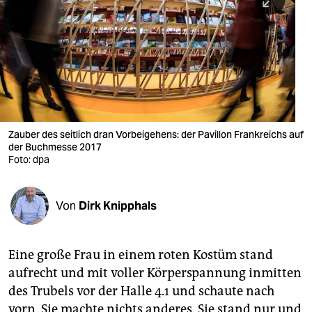
berlin
nord
wahrheit
verlag
verlag
Zauber des seitlich dran Vorbeigehens: der Pavillon Frankreichs auf
der Buchmesse 2017
veranstaltungen
Foto: dpa
shop
fragen & hilfe
Von
Dirk Knipphals
unterstützen
Eine große Frau in einem roten Kostüm stand
abo
aufrecht und mit voller Körperspannung inmitten
genossenschaft
des Trubels vor der Halle 4.1 und schaute nach
vorn. Sie machte nichts anderes. Sie stand nur und