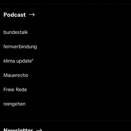
Podcast
bundestalk
fernverbindung
klima update°
Mauerecho
Freie Rede
reingehen
Newsletter