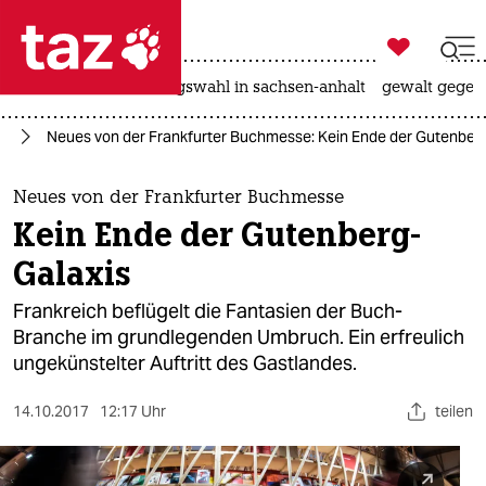

taz zahl ich
hitze
surfen
landtagswahl in sachsen-anhalt
gewalt gegen

taz zahl ich
ch
Neues von der Frankfurter Buchmesse: Kein Ende der Gutenberg
taz zahl ich
themen
Neues von der Frankfurter Buchmesse
Kein Ende der Gutenberg-
politik
Galaxis
öko
Frankreich beflügelt die Fantasien der Buch-
Branche im grundlegenden Umbruch. Ein erfreulich
gesellschaft
ungekünstelter Auftritt des Gastlandes.
kultur
14.10.2017
12:17 Uhr
teilen
sport