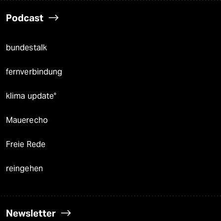
Podcast
bundestalk
fernverbindung
klima update°
Mauerecho
Freie Rede
reingehen
Newsletter