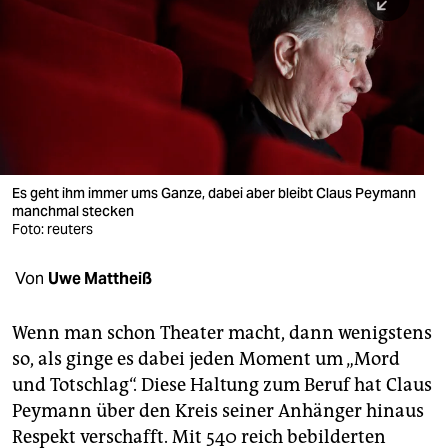
berlin
nord
wahrheit
verlag
verlag
Es geht ihm immer ums Ganze, dabei aber bleibt Claus Peymann
manchmal stecken
veranstaltungen
Foto: reuters
shop
Von
Uwe Mattheiß
fragen & hilfe
unterstützen
Wenn man schon Theater macht, dann wenigstens
so, als ginge es dabei jeden Moment um „Mord
abo
und Totschlag“. Diese Haltung zum Beruf hat Claus
Peymann über den Kreis seiner Anhänger hinaus
genossenschaft
Respekt verschafft. Mit 540 reich bebilderten