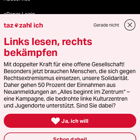
ePaper Login
taz
zahl ich
Gerade nicht

Downloads für Abonnierende
Links lesen, rechts
bekämpfen
© 2026 taz Verlags und Vertriebs GmbH
Alle Rechte vorbehalten. Bei rechtlichen Fragen oder für Genehmigungen
Mit doppelter Kraft für eine offene Gesellschaft!
wenden Sie sich bitte an
lizenzen@taz.de
Besonders jetzt brauchen Menschen, die sich gegen
Rechtsextremismus einsetzen, unsere Solidarität.
Daher gehen 50 Prozent der Einnahmen aus
Feedback
Redaktionsstatut
Kommune-Richtlinien
KI-
Neuanmeldungen an „Alles beginnt im Zentrum“ –
eine Kampagne, die bedrohte linke Kulturzentren
Leitlinie
Informant
Datenschutz
Impressum
AGB
und Jugendorte unterstützt. Sind Sie dabei?
Seitenwende
Einwilligungen widerrufen (Ads)

Ja, ich will
Schon dabei!