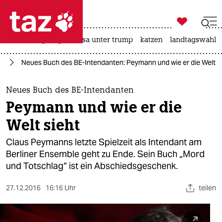

taz zahl ich
hitze
bergsteigen
usa unter trump
katzen
landtagswahl i

taz zahl ich
ch
Neues Buch des BE-Intendanten: Peymann und wie er die Welt s
taz zahl ich
themen
Neues Buch des BE-Intendanten
Peymann und wie er die
politik
Welt sieht
öko
Claus Peymanns letzte Spielzeit als Intendant am
Berliner Ensemble geht zu Ende. Sein Buch „Mord
gesellschaft
und Totschlag“ ist ein Abschiedsgeschenk.
kultur
27.12.2016
16:16 Uhr
teilen
sport