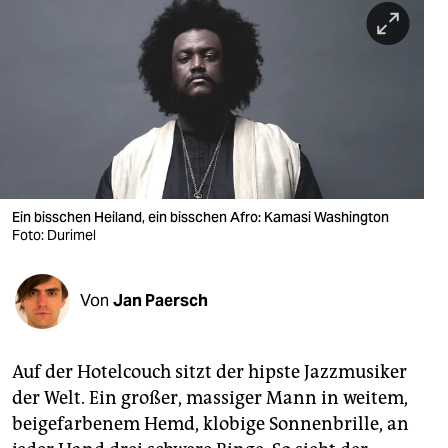
berlin
nord
wahrheit
verlag
verlag
veranstaltungen
Ein bisschen Heiland, ein bisschen Afro: Kamasi Washington
Foto: Durimel
shop
fragen & hilfe
Von
Jan Paersch
unterstützen
Auf der Hotelcouch sitzt der hipste Jazzmusiker
abo
der Welt. Ein großer, massiger Mann in weitem,
genossenschaft
beigefarbenem Hemd, klobige Sonnenbrille, an