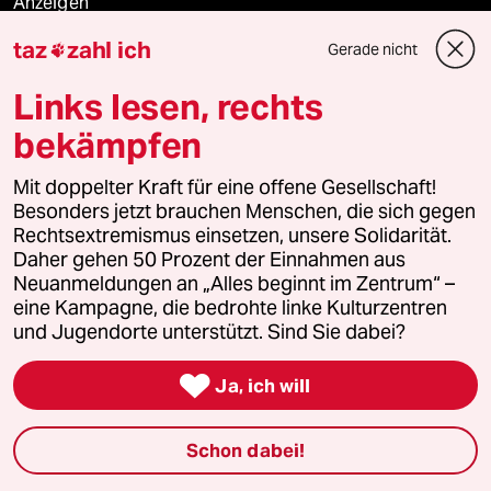
Anzeigen
taz
zahl ich
Gerade nicht

Links lesen, rechts
Fragen & Hilfe
bekämpfen
Feedback
Mit doppelter Kraft für eine offene Gesellschaft!
Besonders jetzt brauchen Menschen, die sich gegen
Aboservice
Rechtsextremismus einsetzen, unsere Solidarität.
Daher gehen 50 Prozent der Einnahmen aus
ePaper Login
Neuanmeldungen an „Alles beginnt im Zentrum“ –
eine Kampagne, die bedrohte linke Kulturzentren
Downloads für Abonnierende
und Jugendorte unterstützt. Sind Sie dabei?

Ja, ich will
© 2026 taz Verlags und Vertriebs GmbH
Schon dabei!
Alle Rechte vorbehalten. Bei rechtlichen Fragen oder für Genehmigungen
wenden Sie sich bitte an
lizenzen@taz.de