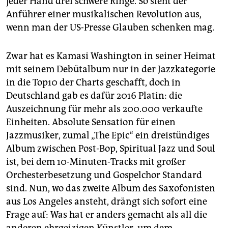
jeder Hand drei schwere Ringe. So sieht der
epaper login
Anführer einer musikalischen Revolution aus,
wenn man der US-Presse Glauben schenken mag.
Zwar hat es Kamasi Washington in seiner Heimat
mit seinem Debütalbum nur in der Jazzkategorie
in die Top10 der Charts geschafft, doch in
Deutschland gab es dafür 2016 Platin: die
Auszeichnung für mehr als 200.000 verkaufte
Einheiten. Absolute Sensation für einen
Jazzmusiker, zumal „The Epic“ ein dreistündiges
Album zwischen Post-Bop, Spiritual Jazz und Soul
ist, bei dem 10-Minuten-Tracks mit großer
Orchesterbesetzung und Gospelchor Standard
sind. Nun, wo das zweite Album des Saxofonisten
aus Los Angeles ansteht, drängt sich sofort eine
Frage auf: Was hat er anders gemacht als all die
anderen ehrgeizigen Künstler, um dem