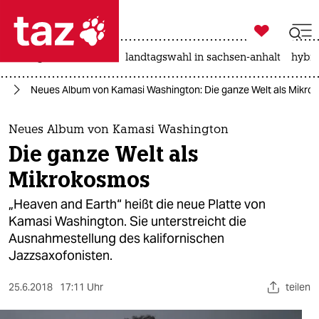

taz zahl ich
niedrigwasser
rente
landtagswahl in sachsen-anhalt
hybri

taz zahl ich
ik
Neues Album von Kamasi Washington: Die ganze Welt als Mikro
taz zahl ich
themen
Neues Album von Kamasi Washington
Die ganze Welt als
politik
Mikrokosmos
öko
„Heaven and Earth“ heißt die neue Platte von
Kamasi Washington. Sie unterstreicht die
gesellschaft
Ausnahmestellung des kalifornischen
Jazzsaxofonisten.
kultur
sport
25.6.2018
17:11 Uhr
teilen